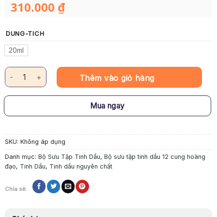
310.000
₫
DUNG-TICH
20ml
Tinh Dầu Nguyên Chất Miyako Home – Song Ngư số lượng
Thêm vào giỏ hàng
Mua ngay
SKU:
Không áp dụng
Danh mục:
Bộ Sưu Tập Tinh Dầu
,
Bộ sưu tập tinh dầu 12 cung hoàng
đạo
,
Tinh Dầu
,
Tinh dầu nguyên chất
Chia sẻ: