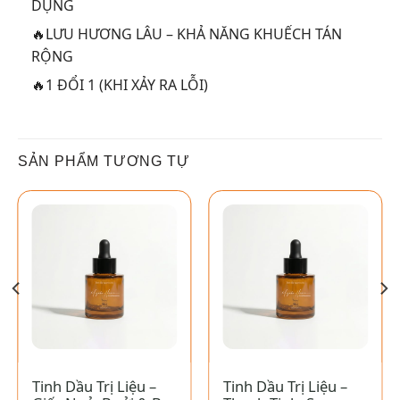
DỤNG
🔥LƯU HƯƠNG LÂU – KHẢ NĂNG KHUẾCH TÁN
RỘNG
🔥1 ĐỔI 1 (KHI XẢY RA LỖI)
SẢN PHẨM TƯƠNG TỰ
Tinh Dầu Trị Liệu –
Tinh Dầu Trị Liệu –