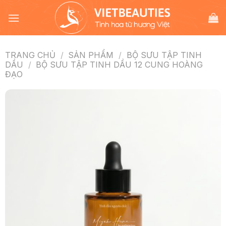
Chuyển
đến
nội
dung
TRANG CHỦ
/
SẢN PHẨM
/
BỘ SƯU TẬP TINH
DẦU
/
BỘ SƯU TẬP TINH DẦU 12 CUNG HOÀNG
ĐẠO