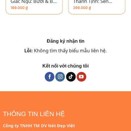
Giấc Ngủ: Bưởi & Bạc
Thanh Tịnh: Sen
Hà
Trắng
199.000
₫
299.000
₫
Đăng ký nhận tin
Lỗi:
Không tìm thấy biểu mẫu liên hệ.
Kết nối với chúng tôi
THÔNG TIN LIÊN HỆ
Công ty TNHH TM DV Nét Đẹp Việt