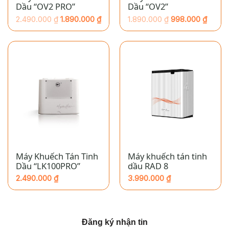
Dầu “OV2 PRO”
Dầu “OV2”
2.490.000
₫
1.890.000
₫
1.890.000
₫
998.000
₫
Giá
Giá
Giá
Giá
hiện
gốc
hiện
gốc
tại
là:
tại
là:
là:
2.490.000 ₫.
là:
1.890.000 ₫.
1.890.000 ₫.
998.000 ₫.
Máy Khuếch Tán Tinh
Máy khuếch tán tinh
Dầu “LK100PRO”
dầu RAD 8
2.490.000
₫
3.990.000
₫
Đăng ký nhận tin