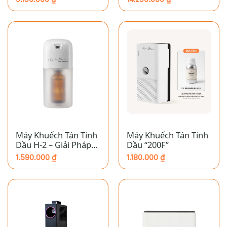
Máy Khuếch Tán Tinh
Máy Khuếch Tán Tinh
Dầu H-2 – Giải Pháp
Dầu “200F”
Tạo Hương Chuyên
1.590.000
₫
1.180.000
₫
Nghiệp Cho Thang
Máy & Nhà Vệ Sinh