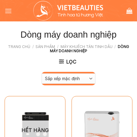
Chuyển
đến
nội
dung
Dòng máy doanh nghiệp
TRANG CHỦ
/
SẢN PHẨM
/
MÁY KHUẾCH TÁN TINH DẦU
/
DÒNG
MÁY DOANH NGHIỆP
LỌC
HẾT HÀNG