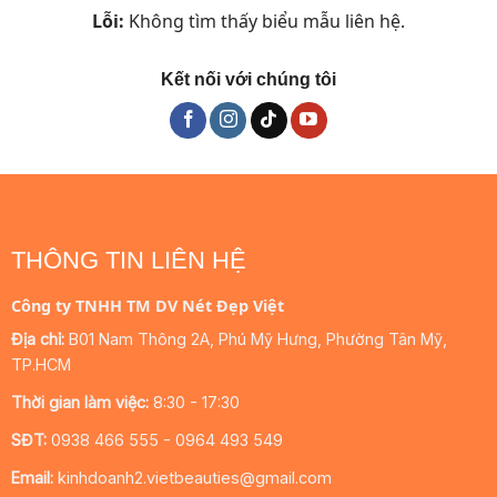
Lỗi:
Không tìm thấy biểu mẫu liên hệ.
Kết nối với chúng tôi
THÔNG TIN LIÊN HỆ
Công ty TNHH TM DV Nét Đẹp Việt
Địa chỉ:
B01 Nam Thông 2A, Phú Mỹ Hưng, Phường Tân Mỹ,
TP.HCM
Thời gian làm việc:
8:30 - 17:30
SĐT:
0938 466 555 - 0964 493 549
Email:
kinhdoanh2.vietbeauties@gmail.com