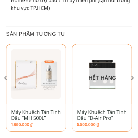
Home sẽ hỗ trợ bảo trì máy miễn phí (tận nơi trong
khu vực TP.HCM)
SẢN PHẨM TƯƠNG TỰ
HẾT HÀNG
Máy Khuếch Tán Tinh
Máy Khuếch Tán Tinh
Dầu “MH 500L”
Dầu “D-Air Pro”
1.890.000
₫
5.500.000
₫