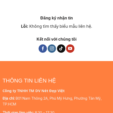
Đăng ký nhận tin
Lỗi:
Không tìm thấy biểu mẫu liên hệ.
Kết nối với chúng tôi
THÔNG TIN LIÊN HỆ
Công ty TNHH TM DV Nét Đẹp Việt
Địa chỉ:
B01 Nam Thông 2A, Phú Mỹ Hưng, Phường Tân Mỹ,
TP.HCM
Thời gian làm việc:
8:30 - 17:30