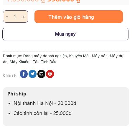
gốc
hiện
là:
tại
1.890.000 ₫.
là:
Máy Khuếch Tán Tinh Dầu "OV2" số lượng
998.000 ₫.
Thêm vào giỏ hàng
Mua ngay
Danh mục:
Dòng máy doanh nghiệp
,
Khuyến Mãi
,
Máy bán
,
Máy dự
án
,
Máy Khuếch Tán Tinh Dầu
Chia sẻ:
Phí ship
Nội thành Hà Nội - 20.000đ
Các tỉnh còn lại - 25.000đ