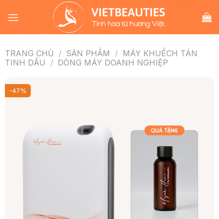
Chuyển
đến
nội
dung
TRANG CHỦ
/
SẢN PHẨM
/
MÁY KHUẾCH TÁN
TINH DẦU
/
DÒNG MÁY DOANH NGHIỆP
-47%