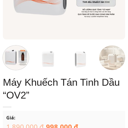
Máy Khuếch Tán Tinh Dầu
“OV2”
Giá:
1.890.000
₫
998.000
₫
Giá
Giá