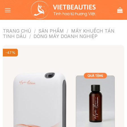
Chuyển
đến
nội
dung
TRANG CHỦ
/
SẢN PHẨM
/
MÁY KHUẾCH TÁN
TINH DẦU
/
DÒNG MÁY DOANH NGHIỆP
-47%