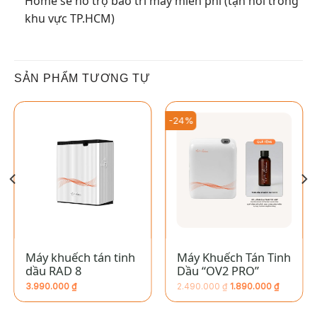
Home sẽ hỗ trợ bảo trì máy miễn phí (tận nơi trong
khu vực TP.HCM)
SẢN PHẨM TƯƠNG TỰ
-24%
Máy khuếch tán tinh
Máy Khuếch Tán Tinh
dầu RAD 8
Dầu “OV2 PRO”
3.990.000
₫
2.490.000
₫
1.890.000
₫
Giá
Giá
hiện
gốc
tại
là: