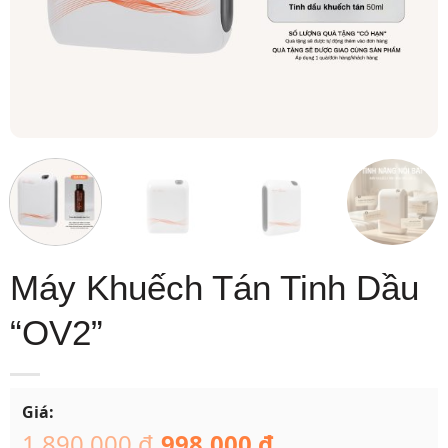
Máy Khuếch Tán Tinh Dầu
“OV2”
Giá:
1.890.000
₫
998.000
₫
Giá
Giá