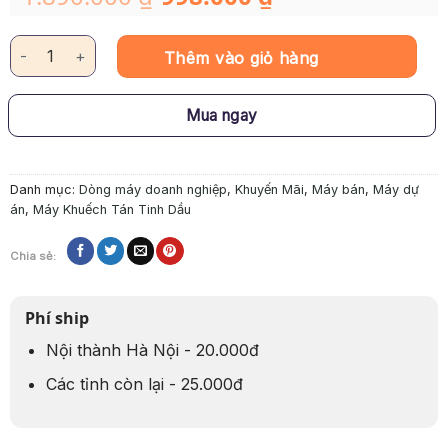
gốc
hiện
là:
tại
1.890.000 ₫.
là:
Máy Khuếch Tán Tinh Dầu "OV2" số lượng
998.000 ₫.
Thêm vào giỏ hàng
Mua ngay
Danh mục:
Dòng máy doanh nghiệp
,
Khuyến Mãi
,
Máy bán
,
Máy dự
án
,
Máy Khuếch Tán Tinh Dầu
Chia sẻ:
Phí ship
Nội thành Hà Nội - 20.000đ
Các tỉnh còn lại - 25.000đ