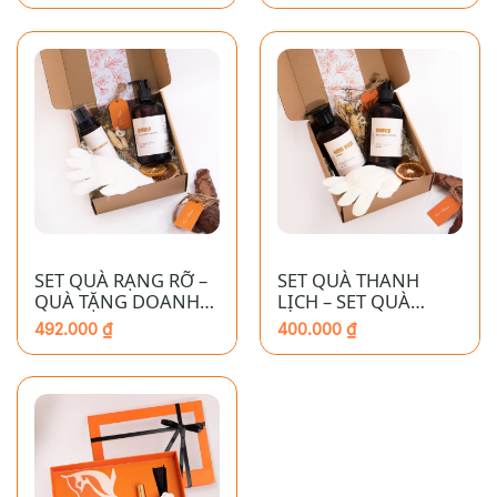
SET QUÀ RẠNG RỠ –
SET QUÀ THANH
QUÀ TẶNG DOANH
LỊCH – SET QUÀ
NGHIỆP CAO CẤP
TẶNG CHO DOANH
492.000
₫
400.000
₫
NGHIỆP CAO CẤP