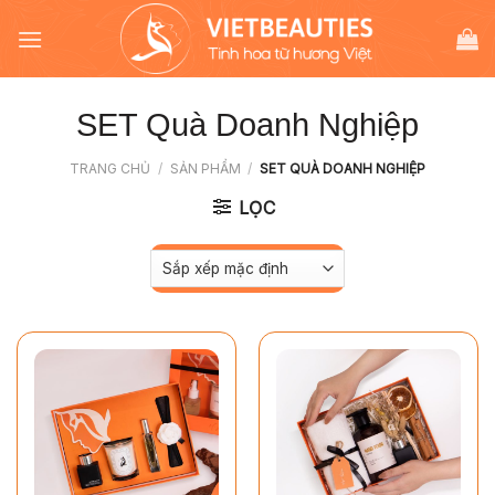
Chuyển
đến
nội
dung
SET Quà Doanh Nghiệp
TRANG CHỦ
/
SẢN PHẨM
/
SET QUÀ DOANH NGHIỆP
LỌC