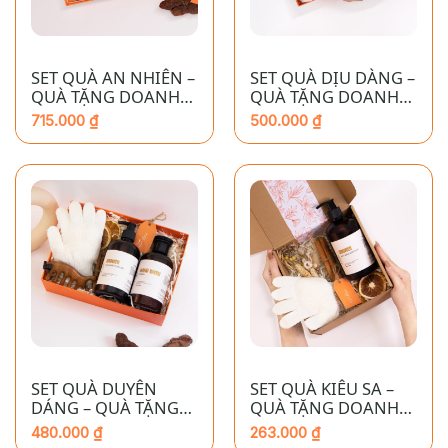
SET QUÀ AN NHIÊN –
SET QUÀ DỊU DÀNG –
QUÀ TẶNG DOANH
QUÀ TẶNG DOANH
NGHIỆP CAO CẤP
NGHIỆP CAO CẤP
715.000
₫
500.000
₫
SET QUÀ DUYÊN
SET QUÀ KIÊU SA –
DÁNG – QUÀ TẶNG
QUÀ TẶNG DOANH
DOANH NGHIỆP CAO
NGHIỆP CAO CẤP
480.000
₫
263.000
₫
CẤP