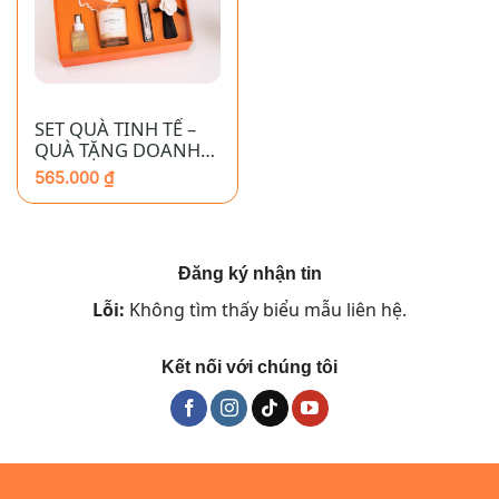
SET QUÀ TINH TẾ –
QUÀ TẶNG DOANH
NGHIỆP CAO CẤP
565.000
₫
Đăng ký nhận tin
Lỗi:
Không tìm thấy biểu mẫu liên hệ.
Kết nối với chúng tôi