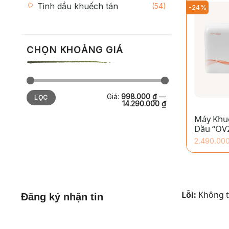
Tinh dầu khuếch tán
(54)
-24%
CHỌN KHOẢNG GIÁ
Giá
Giá
Giá:
998.000 ₫
—
+
LỌC
tối
tối
14.290.000 ₫
thiểu
đa
Máy Khu
Dầu “OV
2.490.00
Giá
Giá
hiện
gốc
tại
là:
là:
2.490.00
1.890.000 
Lỗi:
Không tì
Đăng ký nhận tin