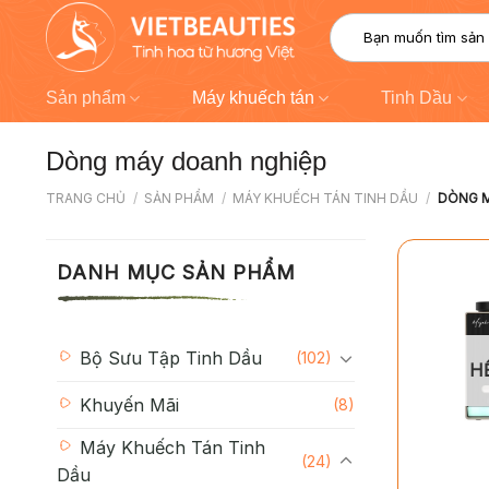
Chuyển
Tìm
đến
kiếm:
nội
dung
Sản phẩm
Máy khuếch tán
Tinh Dầu
Dòng máy doanh nghiệp
TRANG CHỦ
/
SẢN PHẨM
/
MÁY KHUẾCH TÁN TINH DẦU
/
DÒNG M
DANH MỤC SẢN PHẨM
Bộ Sưu Tập Tinh Dầu
(102)
H
Khuyến Mãi
(8)
Máy Khuếch Tán Tinh
+
(24)
Dầu