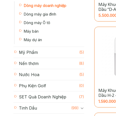
Máy Khu
Dòng máy doanh nghiệp
Dầu “D-A
Dòng máy gia đình
5.500.00
Dòng máy Ô tô
Máy bán
Máy dự án
Mỹ Phẩm
(5)
Nến thơm
(8)
Nước Hoa
(5)
+
Phụ Kiện Golf
(0)
Máy Khu
Dầu H-2 
SET Quà Doanh Nghiệp
(7)
Hương C
1.590.00
Cho Tha
Tinh Dầu
(99)
Vệ Sinh