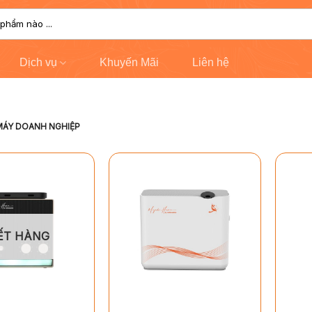
Dịch vụ
Khuyến Mãi
Liên hệ
ÁY DOANH NGHIỆP
ẾT HÀNG
+
+