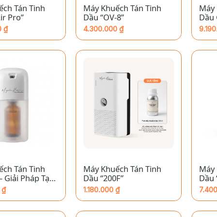
ếch Tán Tinh
Máy Khuếch Tán Tinh
Máy 
ir Pro”
Dầu “OV-8”
Dầu 
0
₫
4.300.000
₫
9.19
+
+
ếch Tán Tinh
Máy Khuếch Tán Tinh
Máy 
– Giải Pháp Tạo
Dầu “200F”
Dầu 
huyên Nghiệp
0
₫
1.180.000
₫
7.40
ng Máy & Nhà