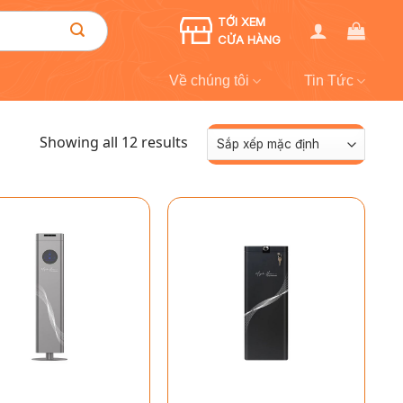
TỚI XEM
CỬA HÀNG
Về chúng tôi
Tin Tức
Showing all 12 results
+