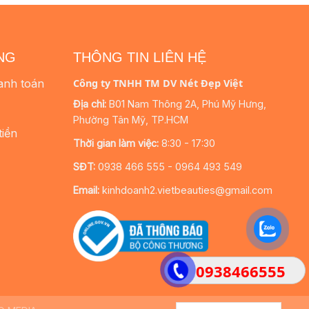
NG
THÔNG TIN LIÊN HỆ
anh toán
Công ty TNHH TM DV Nét Đẹp Việt
Địa chỉ:
B01 Nam Thông 2A, Phú Mỹ Hưng,
Phường Tân Mỹ, TP.HCM
tiền
Thời gian làm việc:
8:30 - 17:30
SĐT:
0938 466 555 - 0964 493 549
Email:
kinhdoanh2.vietbeauties@gmail.com
0938466555