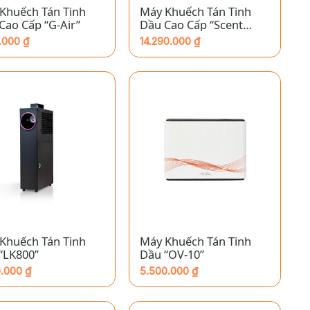
Khuếch Tán Tinh
Máy Khuếch Tán Tinh
Cao Cấp “G-Air”
Dầu Cao Cấp “Scent
Station”
0.000
₫
14.290.000
₫
+
Khuếch Tán Tinh
Máy Khuếch Tán Tinh
“LK800”
Dầu “OV-10”
0.000
₫
5.500.000
₫