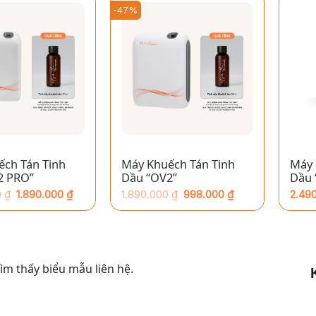
-47%
+
+
ếch Tán Tinh
Máy Khuếch Tán Tinh
Máy 
2 PRO”
Dầu “OV2”
Dầu 
0
₫
1.890.000
₫
1.890.000
₫
998.000
₫
2.49
Giá
Giá
hiện
gốc
tại
là:
0 ₫.
là:
1.890.000 ₫.
₫.
998.000 ₫.
m thấy biểu mẫu liên hệ.