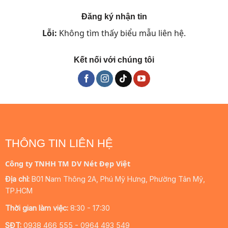
đến
249.000 ₫
Đăng ký nhận tin
Lỗi:
Không tìm thấy biểu mẫu liên hệ.
Kết nối với chúng tôi
THÔNG TIN LIÊN HỆ
Công ty TNHH TM DV Nét Đẹp Việt
Địa chỉ:
B01 Nam Thông 2A, Phú Mỹ Hưng, Phường Tân Mỹ,
TP.HCM
Thời gian làm việc:
8:30 - 17:30
SĐT:
0938 466 555 - 0964 493 549