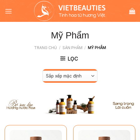
Chuyển
đến
nội
dung
Mỹ Phẩm
TRANG CHỦ
/
SẢN PHẨM
/
MỸ PHẨM
LỌC