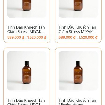
Tinh Dầu Khuếch Tán
Tinh Dầu Khuếch Tán
Giảm Stress MIYAKO
Giảm Stress MIYAKO
HOME – Yên Bình:
HOME – Yêu: Gỗ Tuyết
589.000
₫
1.520.000
₫
589.000
₫
1.520.000
₫
–
–
Vườn Hồng
Tùng
Khoảng
Khoảng
giá:
giá:
từ
từ
589.000 ₫
589.000 ₫
đến
đến
1.520.000 ₫
1.520.000 ₫
Tinh Dầu Khuếch Tán
Tinh Dầu Khuếch Tán
Giảm Stress MIYAKO
Miyako Home –