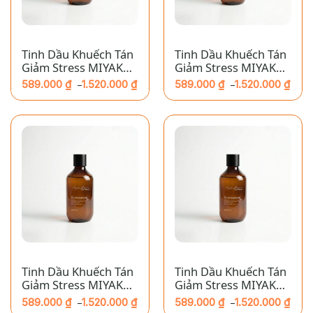
Tinh Dầu Khuếch Tán
Tinh Dầu Khuếch Tán
Giảm Stress MIYAKO
Giảm Stress MIYAKO
HOME – Năng Lượng:
HOME – Cảm Hứng:
589.000
₫
1.520.000
₫
589.000
₫
1.520.000
₫
–
–
Hổ Phách
Gỗ Thông
Khoảng
Khoảng
giá:
giá:
từ
từ
589.000 ₫
589.000 ₫
đến
đến
1.520.000 ₫
1.520.000 ₫
Tinh Dầu Khuếch Tán
Tinh Dầu Khuếch Tán
Giảm Stress MIYAKO
Giảm Stress MIYAKO
HOME – Giấc Ngủ:
HOME – Phục Hồi:
589.000
₫
1.520.000
₫
589.000
₫
1.520.000
₫
–
–
Bưởi & Bạc Hà
Thảo Mộc
Khoảng
Khoảng