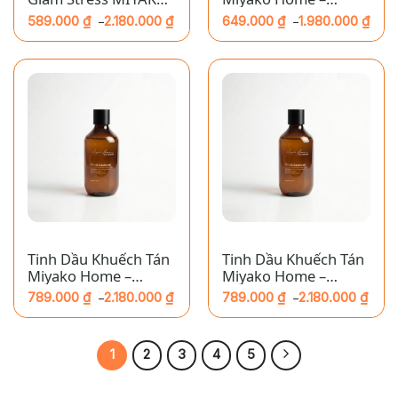
HOME –Kết Nối: Gỗ
Acqua di Gioia
589.000
₫
2.180.000
₫
649.000
₫
1.980.000
₫
–
–
CARIBBEAN
Khoảng
Khoảng
giá:
giá:
từ
từ
589.000 ₫
649.000 ₫
đến
đến
2.180.000 ₫
1.980.000 ₫
Tinh Dầu Khuếch Tán
Tinh Dầu Khuếch Tán
Miyako Home –
Miyako Home –
Amber Nuit
Armani Sisi
789.000
₫
2.180.000
₫
789.000
₫
2.180.000
₫
–
–
Khoảng
Khoảng
giá:
giá:
từ
từ
789.000 ₫
789.000 ₫
đến
đến
1
2
3
4
5
2.180.000 ₫
2.180.000 ₫