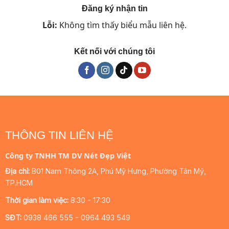
Đăng ký nhận tin
Lỗi:
Không tìm thấy biểu mẫu liên hệ.
Kết nối với chúng tôi
THÔNG TIN LIÊN HỆ
Công ty TNHH TM DV Nét Đẹp Việt
Địa chỉ:
B01 Nam Thông 2A, Phú Mỹ Hưng, Phường Tân Mỹ,
TP.HCM
Thời gian làm việc:
8:30 - 17:30
SĐT:
0938 466 555 - 0964 493 549