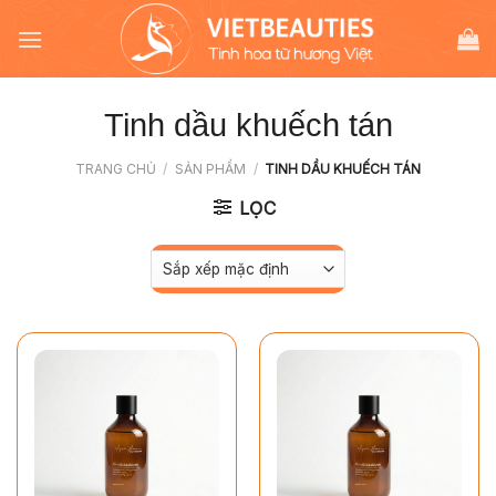
Chuyển
đến
nội
dung
Tinh dầu khuếch tán
TRANG CHỦ
/
SẢN PHẨM
/
TINH DẦU KHUẾCH TÁN
LỌC