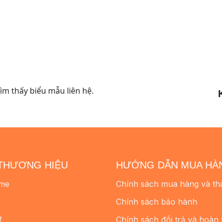
m thấy biểu mẫu liên hệ.
THƯƠNG HIỆU
HƯỚNG DẪN MUA HÀ
me
Chính sách mua hàng và th
Chính sách bảo hành
f
Chính sách đổi trả và hoàn 