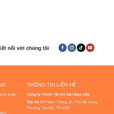
Kết nối với chúng tôi
NG
THÔNG TIN LIÊN HỆ
anh toán
Công ty TNHH TM DV Nét Đẹp Việt
Địa chỉ:
B01 Nam Thông 2A, Phú Mỹ Hưng,
Phường Tân Mỹ, TP.HCM
tiền