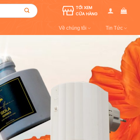
TỚI XEM
CỬA HÀNG
Về chúng tôi
Tin Tức