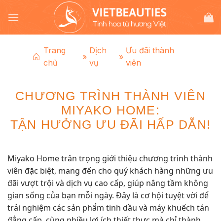
Chuyển
đến
nội
dung
Trang
Dịch
Ưu đãi thành
»
»
chủ
vụ
viên
CHƯƠNG TRÌNH THÀNH VIÊN
MIYAKO HOME:
TẬN HƯỞNG ƯU ĐÃI HẤP DẪN!
Miyako Home trân trọng giới thiệu chương trình thành
viên đặc biệt, mang đến cho quý khách hàng những ưu
đãi vượt trội và dịch vụ cao cấp, giúp nâng tầm không
gian sống của bạn mỗi ngày. Đây là cơ hội tuyệt vời để
trải nghiệm các sản phẩm tinh dầu và máy khuếch tán
đẳng cấp, cùng nhiều lợi ích thiết thực mà chỉ thành