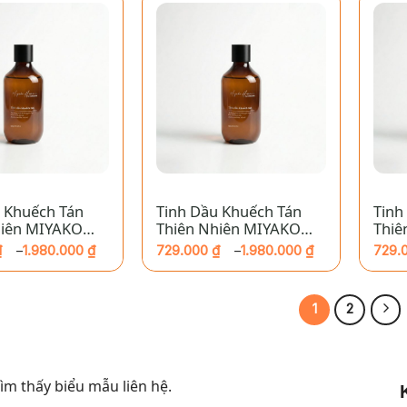
đến
đến
 ₫
1.520.000 ₫
1.980
+
+
 Khuếch Tán
Tinh Dầu Khuếch Tán
Tinh
hiên MIYAKO
Thiên Nhiên MIYAKO
Thiê
Trà Xanh
HOME – Tràm Trà
MIY
₫
1.980.000
₫
729.000
₫
1.980.000
₫
729.
–
–
Lưới
Khoảng
Khoả
giá:
giá:
từ
từ
₫
729.000 ₫
729.
1
2
đến
đến
 ₫
1.980.000 ₫
1.980
m thấy biểu mẫu liên hệ.