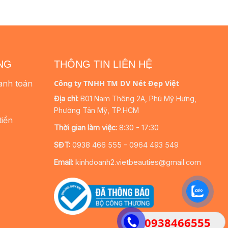
NG
THÔNG TIN LIÊN HỆ
anh toán
Công ty TNHH TM DV Nét Đẹp Việt
Địa chỉ:
B01 Nam Thông 2A, Phú Mỹ Hưng,
Phường Tân Mỹ, TP.HCM
tiền
Thời gian làm việc:
8:30 - 17:30
SĐT:
0938 466 555 - 0964 493 549
Email:
kinhdoanh2.vietbeauties@gmail.com
0938466555