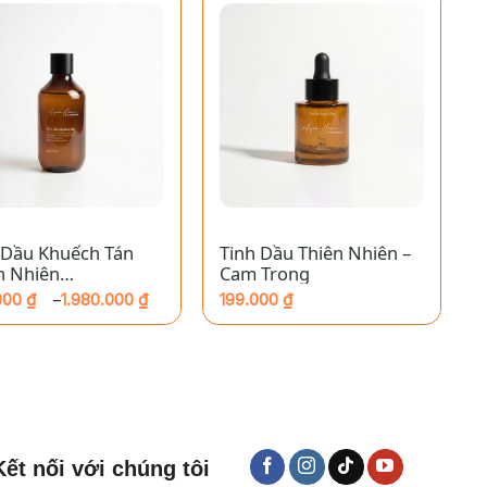
đến
.000 ₫
1.980.000 ₫
+
 Dầu Khuếch Tán
Tinh Dầu Thiên Nhiên –
n Nhiên
Cam Trong
AKOHOME – Dưa
000
₫
1.980.000
₫
199.000
₫
–
ng
000 ₫
.000 ₫
Kết nối với chúng tôi