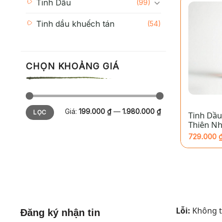
Tinh Dầu
(99)
đến
1.520.000
Tinh dầu khuếch tán
(54)
CHỌN KHOẢNG GIÁ
+
Giá
Giá
Giá:
199.000 ₫
—
1.980.000 ₫
LỌC
Tinh Dầu
tối
tối
thiểu
đa
Thiên N
HOME – 
729.000
Khoảng
giá:
từ
729.000 
đến
1.980.000
Lỗi:
Không tì
Đăng ký nhận tin