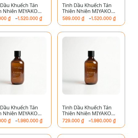
 Dầu Khuếch Tán
Tinh Dầu Khuếch Tán
n Nhiên MIYAKO
Thiên Nhiên MIYAKO
 – Cherry
HOME – Hoa Nhài
000
₫
1.520.000
₫
589.000
₫
1.520.000
₫
–
–
ng
Khoảng
giá:
từ
000 ₫
589.000 ₫
đến
.000 ₫
1.520.000 ₫
+
 Dầu Khuếch Tán
Tinh Dầu Khuếch Tán
n Nhiên MIYAKO
Thiên Nhiên MIYAKO
 – Sả Chanh
HOME – Sả Chanh
000
₫
1.980.000
₫
729.000
₫
1.980.000
₫
–
–
ng
Khoảng
giá:
từ
000 ₫
729.000 ₫