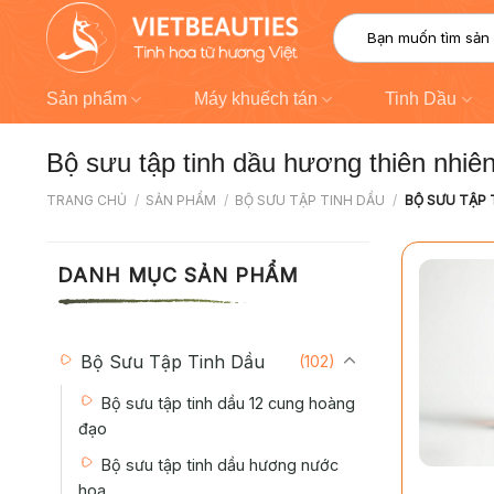
Chuyển
Tìm
đến
kiếm:
nội
dung
Sản phẩm
Máy khuếch tán
Tinh Dầu
Bộ sưu tập tinh dầu hương thiên nhiê
TRANG CHỦ
/
SẢN PHẨM
/
BỘ SƯU TẬP TINH DẦU
/
BỘ SƯU TẬP 
DANH MỤC SẢN PHẨM
Bộ Sưu Tập Tinh Dầu
(102)
Bộ sưu tập tinh dầu 12 cung hoàng
đạo
+
Bộ sưu tập tinh dầu hương nước
hoa