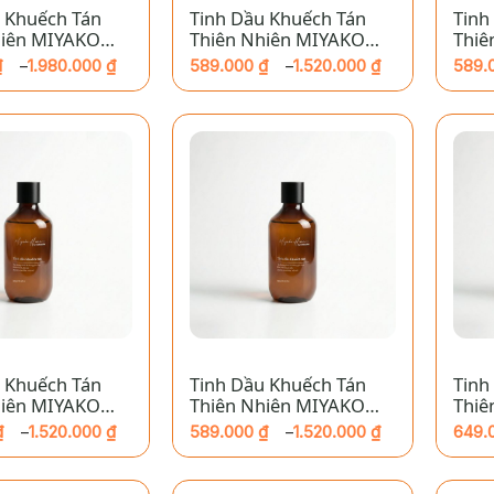
 Khuếch Tán
Tinh Dầu Khuếch Tán
Tinh
hiên MIYAKO
Thiên Nhiên MIYAKO
Thiê
Bạc Hà
HOME – Cam Trong
HOME
₫
1.980.000
₫
589.000
₫
1.520.000
₫
589.
–
–
Khoảng
Khoả
giá:
giá:
từ
từ
₫
589.000 ₫
589.
đến
đến
 ₫
1.520.000 ₫
1.520
+
+
 Khuếch Tán
Tinh Dầu Khuếch Tán
Tinh
hiên MIYAKO
Thiên Nhiên MIYAKO
Thiê
Long Não
HOME – Ngò
HOME
₫
1.520.000
₫
589.000
₫
1.520.000
₫
649.
–
–
Khoảng
Khoả
giá:
giá:
từ
từ
₫
589.000 ₫
649.