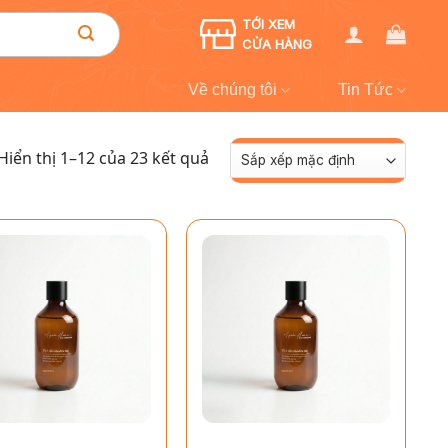
TỚI XEM
CỬA HÀNG
Về chúng tôi
Tin Tức
Hiển thị 1–12 của 23 kết quả
+