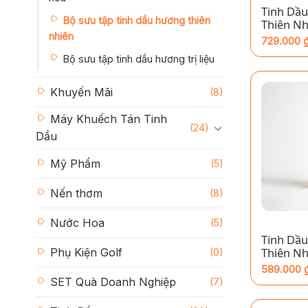
Tinh Dầu
Bộ sưu tập tinh dầu hương thiên
Thiên N
HOME – 
nhiên
729.000
Khoảng
Bộ sưu tập tinh dầu hương trị liệu
giá:
từ
729.000 
đến
Khuyến Mãi
(8)
1.980.000
Máy Khuếch Tán Tinh
(24)
Dầu
Mỹ Phẩm
(5)
Nến thơm
(8)
+
Nước Hoa
(5)
Tinh Dầu
Thiên N
Phụ Kiện Golf
(0)
HOME – 
589.000
Khoảng
SET Quà Doanh Nghiệp
(7)
giá:
từ
589.000 