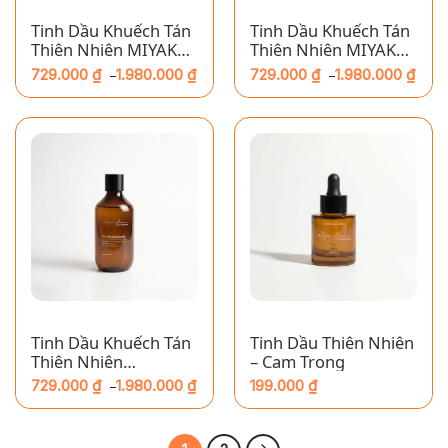
Tinh Dầu Khuếch Tán
Tinh Dầu Khuếch Tán
Thiên Nhiên MIYAKO
Thiên Nhiên MIYAKO
HOME – Trà Xanh
HOME – Tràm Trà
729.000
₫
1.980.000
₫
729.000
₫
1.980.000
₫
–
–
Khoảng
Khoảng
giá:
giá:
từ
từ
729.000 ₫
729.000 ₫
đến
đến
1.980.000 ₫
1.980.000 ₫
Tinh Dầu Khuếch Tán
Tinh Dầu Thiên Nhiên
Thiên Nhiên
– Cam Trong
MIYAKOHOME – Dưa
729.000
₫
1.980.000
₫
199.000
₫
–
Lưới
Khoảng
giá:
từ
729.000 ₫
đến