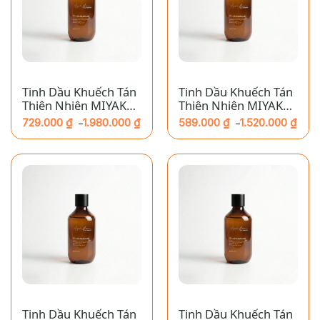
Tinh Dầu Khuếch Tán
Tinh Dầu Khuếch Tán
Thiên Nhiên MIYAKO
Thiên Nhiên MIYAKO
HOME – Bạc Hà
HOME – Cam Trong
729.000
₫
1.980.000
₫
589.000
₫
1.520.000
₫
–
–
Khoảng
Khoảng
giá:
giá:
từ
từ
729.000 ₫
589.000 ₫
đến
đến
1.980.000 ₫
1.520.000 ₫
Tinh Dầu Khuếch Tán
Tinh Dầu Khuếch Tán