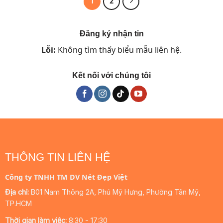
1
2
1.980.000 ₫
Đăng ký nhận tin
Lỗi:
Không tìm thấy biểu mẫu liên hệ.
Kết nối với chúng tôi
THÔNG TIN LIÊN HỆ
Công ty TNHH TM DV Nét Đẹp Việt
Địa chỉ:
B01 Nam Thông 2A, Phú Mỹ Hưng, Phường Tân Mỹ,
TP.HCM
Thời gian làm việc:
8:30 - 17:30