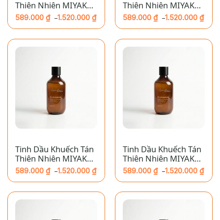
Thiên Nhiên MIYAKO
Thiên Nhiên MIYAKO
HOME – Cherry
HOME – Hoa Nhài
589.000
₫
1.520.000
₫
589.000
₫
1.520.000
₫
–
–
Khoảng
Khoảng
giá:
giá:
từ
từ
589.000 ₫
589.000 ₫
đến
đến
1.520.000 ₫
1.520.000 ₫
Tinh Dầu Khuếch Tán
Tinh Dầu Khuếch Tán
Thiên Nhiên MIYAKO
Thiên Nhiên MIYAKO
HOME – Long Não
HOME – Ngò
589.000
₫
1.520.000
₫
589.000
₫
1.520.000
₫
–
–
Khoảng
Khoảng
giá:
giá:
từ
từ
589.000 ₫
589.000 ₫
đến
đến
1.520.000 ₫
1.520.000 ₫