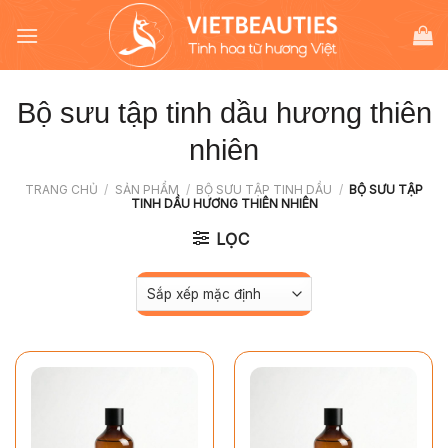
Chuyển
đến
nội
dung
Bộ sưu tập tinh dầu hương thiên
nhiên
TRANG CHỦ
/
SẢN PHẨM
/
BỘ SƯU TẬP TINH DẦU
/
BỘ SƯU TẬP
TINH DẦU HƯƠNG THIÊN NHIÊN
LỌC