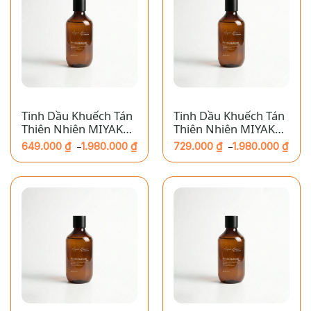
Tinh Dầu Khuếch Tán
Tinh Dầu Khuếch Tán
Thiên Nhiên MIYAKO
Thiên Nhiên MIYAKO
HOME – Sả Chanh
HOME – Sả Chanh
649.000
₫
1.980.000
₫
729.000
₫
1.980.000
₫
–
–
Khoảng
Khoảng
giá:
giá:
từ
từ
649.000 ₫
729.000 ₫
đến
đến
1.980.000 ₫
1.980.000 ₫