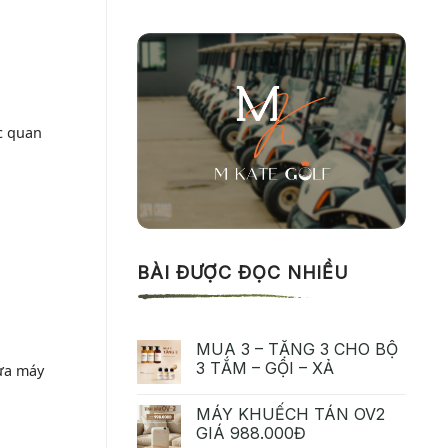
c quan
BÀI ĐƯỢC ĐỌC NHIỀU
MUA 3 – TẶNG 3 CHO BỘ
3 TẮM – GỘI – XẢ
ựa máy
MÁY KHUẾCH TÁN OV2
GIÁ 988.000Đ