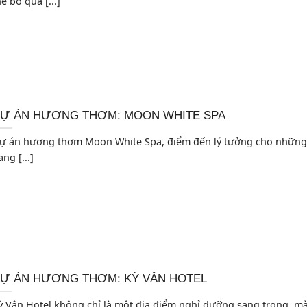
hể bỏ qua [...]
Ự ÁN HƯƠNG THƠM: MOON WHITE SPA
ự án hương thơm Moon White Spa, điểm đến lý tưởng cho những
ng [...]
Ự ÁN HƯƠNG THƠM: KỲ VÂN HOTEL
ỳ Vân Hotel không chỉ là một địa điểm nghỉ dưỡng sang trọng, m