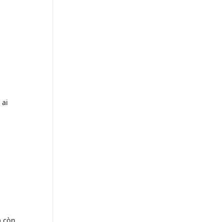
 ai
à còn