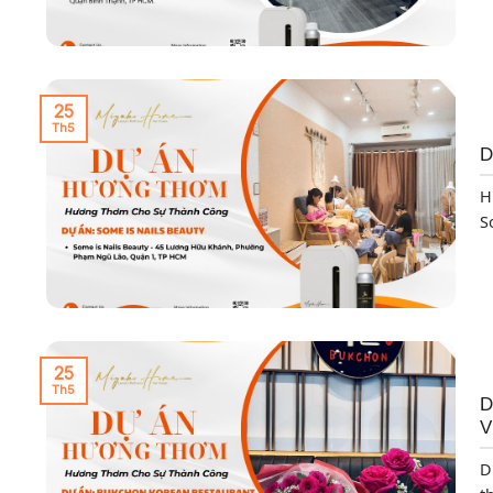
25
Th5
D
H
So
25
Th5
D
V
D