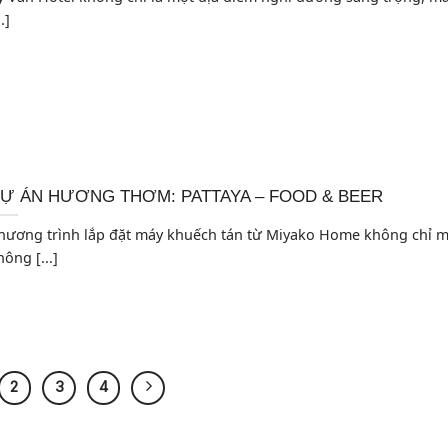
..]
Ự ÁN HƯƠNG THƠM: PATTAYA – FOOD & BEER
hương trình lắp đặt máy khuếch tán từ Miyako Home không chỉ m
hông [...]
2
3
4