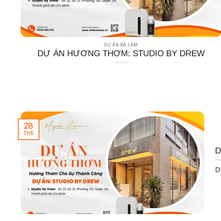
DỰ ÁN ĐÃ LÀM
DỰ ÁN HƯƠNG THƠM: STUDIO BY DREW
28
Th5
D
D