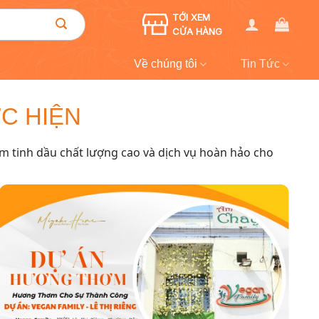
TỚI XEM
CỬA HÀNG
Về chúng tôi
Tin Tức
C HIỆN
m tinh dầu chất lượng cao và dịch vụ hoàn hảo cho