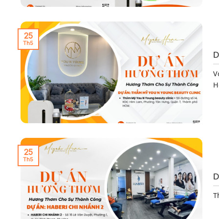
25
Th5
D
V
H
25
Th5
D
T