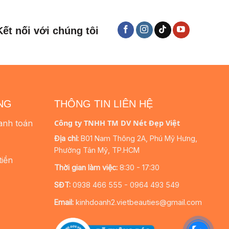
Kết nối với chúng tôi
NG
THÔNG TIN LIÊN HỆ
anh toán
Công ty TNHH TM DV Nét Đẹp Việt
Địa chỉ:
B01 Nam Thông 2A, Phú Mỹ Hưng,
Phường Tân Mỹ, TP.HCM
tiền
Thời gian làm việc:
8:30 - 17:30
SĐT:
0938 466 555 - 0964 493 549
Email:
kinhdoanh2.vietbeauties@gmail.com