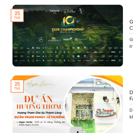
25
Th5
G
C
G
tr
25
Th5
D
F
D
k