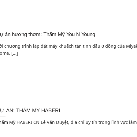
ự án hương thơm: Thẩm Mỹ You N Young
ới chương trình lắp đặt máy khuếch tán tinh dầu 0 đồng của Miya
ome, [...]
Ự ÁN: THẨM MỸ HABERI
hẩm Mỹ HABERI CN Lê Văn Duyệt, địa chỉ uy tín trong lĩnh vực làm [