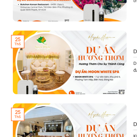
t
25
Th5
D
D
đa
25
Th5
D
K