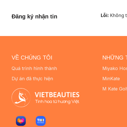
Lỗi:
Không tì
Đăng ký nhận tin
VỀ CHÚNG TÔI
NHỮNG 
Quá trình hình thành
Miyako Ho
Dự án đã thực hiện
MinKate
M Kate Gol