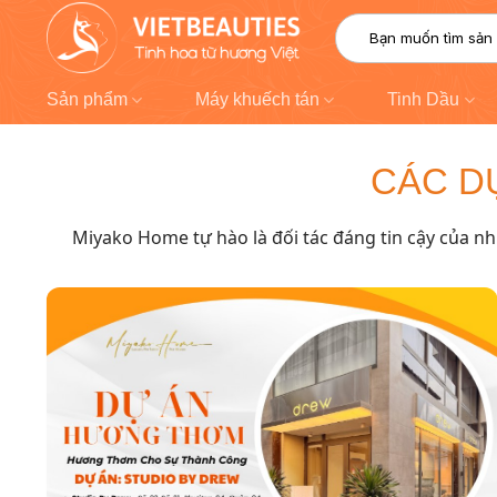
Chuyển
Tìm
đến
kiếm:
nội
dung
Sản phẩm
Máy khuếch tán
Tinh Dầu
CÁC D
Miyako Home tự hào là đối tác đáng tin cậy của n