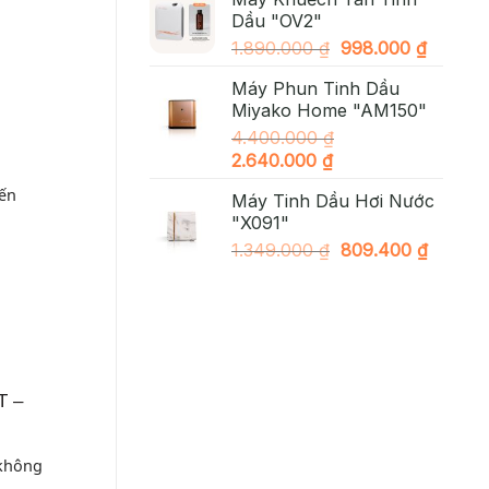
là:
tại
Dầu "OV2"
2.490.000 ₫.
là:
Giá
Giá
1.890.000
₫
998.000
₫
1.890
gốc
hiện
Máy Phun Tinh Dầu
là:
tại
Miyako Home "AM150"
1.890.000 ₫.
là:
4.400.000
₫
998.000
Giá
Giá
2.640.000
₫
gốc
hiện
ến
Máy Tinh Dầu Hơi Nước
là:
tại
"X091"
4.400.000 ₫.
là:
Giá
Giá
1.349.000
₫
809.400
₫
2.640.000 ₫.
gốc
hiện
là:
tại
1.349.000 ₫.
là:
809.40
 –
 không