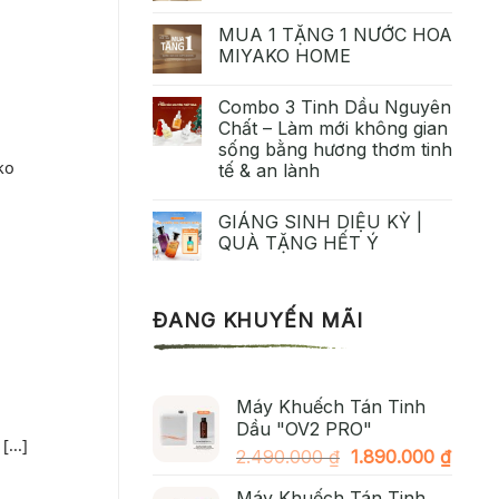
MUA 1 TẶNG 1 NƯỚC HOA
MIYAKO HOME
Combo 3 Tinh Dầu Nguyên
Chất – Làm mới không gian
sống bằng hương thơm tinh
ko
tế & an lành
GIÁNG SINH DIỆU KỲ |
QUÀ TẶNG HẾT Ý
ĐANG KHUYẾN MÃI
Máy Khuếch Tán Tinh
Dầu "OV2 PRO"
...]
Giá
Giá
2.490.000
₫
1.890.000
₫
gốc
hiện
Máy Khuếch Tán Tinh