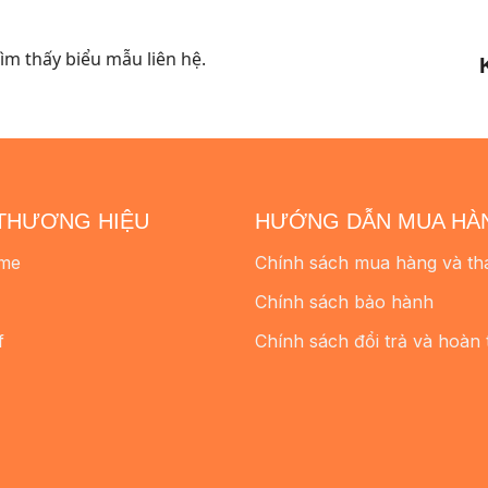
m thấy biểu mẫu liên hệ.
THƯƠNG HIỆU
HƯỚNG DẪN MUA HÀ
me
Chính sách mua hàng và th
Chính sách bảo hành
f
Chính sách đổi trả và hoàn 