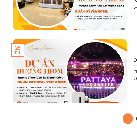
[.
25
Th5
D
C
k
1