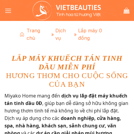
Chuyển
đến
nội
dung
Trang
Dịch
Lắp máy 0
»
»
chủ
vụ
đồng
LẮP MÁY KHUẾCH TÁN TINH
DẦU MIỄN PHÍ
HƯƠNG THƠM CHO CUỘC SỐNG
CỦA BẠN
Miyako Home mang đến
dịch vụ lắp đặt máy khuếch
tán tinh dầu 0Đ
, giúp bạn dễ dàng sở hữu không gian
hương thơm tinh tế mà không lo về chi phí lắp đặt.
Dịch vụ áp dụng cho các
doanh nghiệp, cửa hàng,
spa, nhà hàng, khách sạn, sảnh chung cư, văn
phòng
và các
dự án cần giải pháp mùi hương