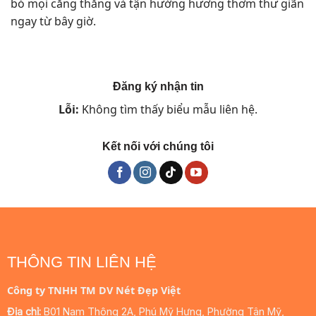
bỏ mọi căng thẳng và tận hưởng hương thơm thư giãn
ngay từ bây giờ.
Đăng ký nhận tin
Lỗi:
Không tìm thấy biểu mẫu liên hệ.
Kết nối với chúng tôi
THÔNG TIN LIÊN HỆ
Công ty TNHH TM DV Nét Đẹp Việt
Địa chỉ:
B01 Nam Thông 2A, Phú Mỹ Hưng, Phường Tân Mỹ,