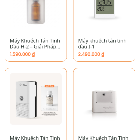
Máy Khuếch Tán Tinh
Máy khuếch tán tinh
Dầu H-2 – Giải Pháp
dầu I-1
Tạo Hương Chuyên
1.590.000
₫
2.490.000
₫
Nghiệp Cho Thang
Máy & Nhà Vệ Sinh
Máy Khuếch Tán Tinh
Máy Khuếch Tán Tinh