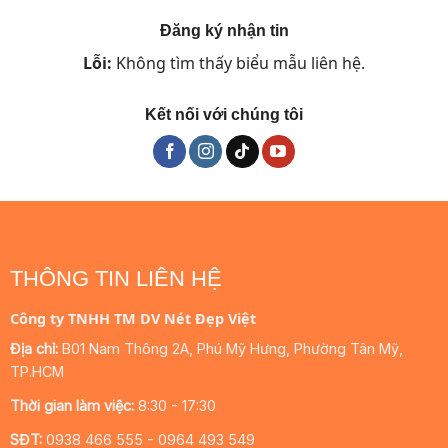
Đăng ký nhận tin
Lỗi:
Không tìm thấy biểu mẫu liên hệ.
Kết nối với chúng tôi
THÔNG TIN LIÊN HỆ
Công ty TNHH TM DV Nét Đẹp Việt
Địa chỉ:
B01 Nam Thông 2A, Phú Mỹ Hưng, Phường Tân Mỹ,
TP.HCM
Thời gian làm việc:
8:30 - 17:30
SĐT:
0938 466 555 - 0964 493 549