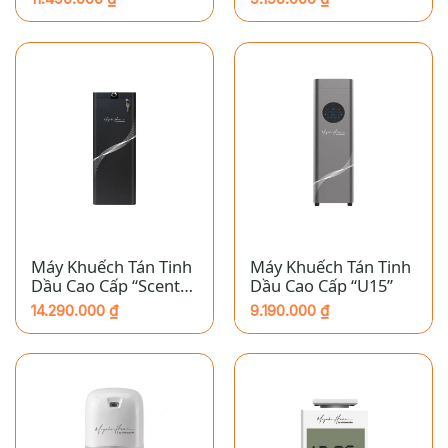
Máy Khuếch Tán Tinh
Máy Khuếch Tán Tinh
Dầu Cao Cấp “Scent
Dầu Cao Cấp “U15”
Station”
14.290.000
₫
9.190.000
₫