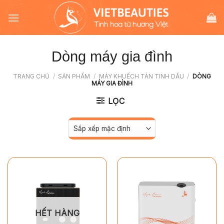
Chuyển
đến
nội
dung
Dòng máy gia đình
TRANG CHỦ
/
SẢN PHẨM
/
MÁY KHUẾCH TÁN TINH DẦU
/
DÒNG
MÁY GIA ĐÌNH
LỌC
HẾT HÀNG