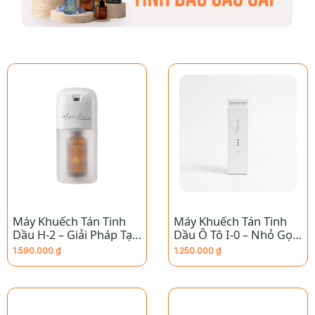
Máy Khuếch Tán Tinh
Máy Khuếch Tán Tinh
Dầu H-2 – Giải Pháp Tạo
Dầu Ô Tô I-0 – Nhỏ Gọn,
Hương Chuyên Nghiệp
Tối Giản, Thơm Mát Mọi
1.590.000
₫
1.250.000
₫
Cho Thang Máy & Nhà
Hành Trình
Vệ Sinh