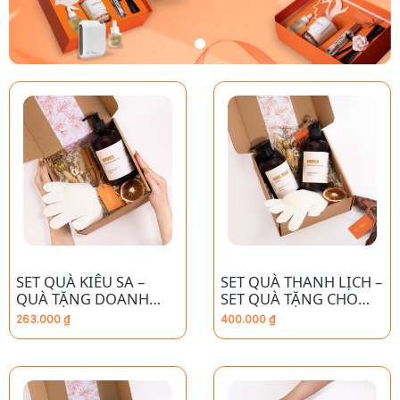
SET QUÀ KIÊU SA –
SET QUÀ THANH LỊCH –
QUÀ TẶNG DOANH
SET QUÀ TẶNG CHO
NGHIỆP CAO CẤP
DOANH NGHIỆP CAO
263.000
₫
400.000
₫
CẤP