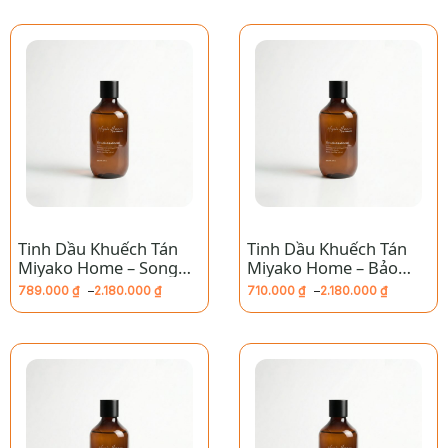
Tinh Dầu Khuếch Tán
Tinh Dầu Khuếch Tán
Miyako Home – Song
Miyako Home – Bảo
Ngư
Bình
789.000
₫
–
2.180.000
₫
710.000
₫
–
2.180.000
₫
Khoảng
Khoảng
giá:
giá:
từ
từ
789.000 ₫
710.000 ₫
đến
đến
2.180.000 ₫
2.180.000 ₫