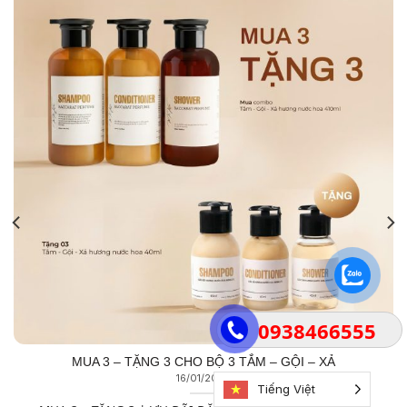
0938466555
MUA 3 – TẶNG 3 CHO BỘ 3 TẮM – GỘI – XẢ
16/01/2026
Tiếng Việt