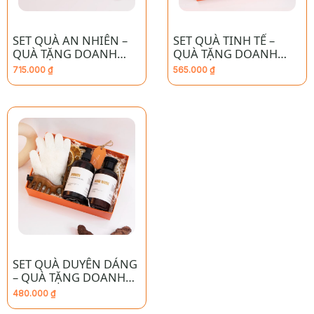
SET QUÀ AN NHIÊN –
SET QUÀ TINH TẾ –
QUÀ TẶNG DOANH
QUÀ TẶNG DOANH
NGHIỆP CAO CẤP
NGHIỆP CAO CẤP
715.000
₫
565.000
₫
SET QUÀ DUYÊN DÁNG
– QUÀ TẶNG DOANH
NGHIỆP CAO CẤP
480.000
₫