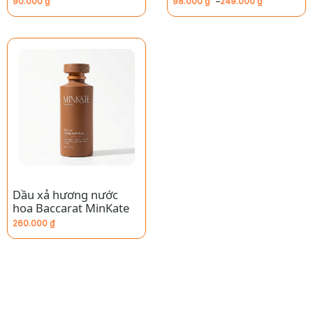
90.000
₫
98.000
₫
–
249.000
₫
Khoảng
giá:
từ
98.000 ₫
đến
249.000 ₫
Dầu xả hương nước
hoa Baccarat MinKate
260.000
₫