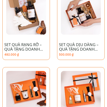
SET QUÀ RẠNG RỠ –
SET QUÀ DỊU DÀNG –
QUÀ TẶNG DOANH
QUÀ TẶNG DOANH
NGHIỆP CAO CẤP
NGHIỆP CAO CẤP
492.000
₫
500.000
₫