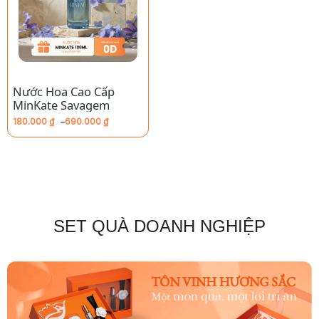
Nước Hoa Cao Cấp
MinKate Savagem
180.000
₫
–
690.000
₫
Khoảng
giá:
từ
180.000 ₫
đến
690.000 ₫
SET QUÀ DOANH NGHIỆP