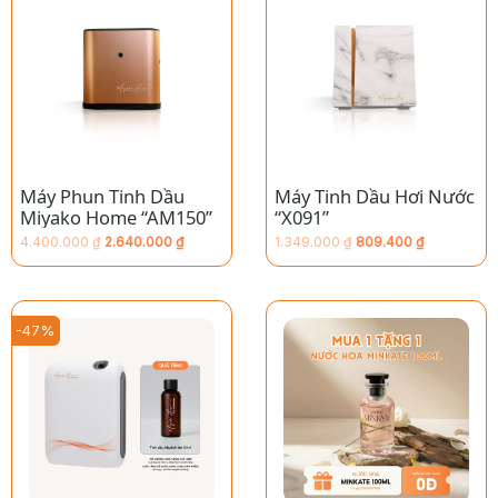
Máy Phun Tinh Dầu
Máy Tinh Dầu Hơi Nước
Miyako Home “AM150”
“X091”
4.400.000
₫
2.640.000
₫
1.349.000
₫
809.400
₫
Giá
Giá
Giá
Giá
hiện
gốc
hiện
gốc
tại
là:
tại
là:
là:
4.400.000 ₫.
là:
1.349.000 ₫.
2.640.000 ₫.
809.400 ₫.
-47%