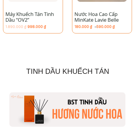
Máy Khuếch Tán Tinh
Nước Hoa Cao Cấp
Dầu “OV2”
MinKate Lavie Belle
1.890.000
₫
998.000
₫
180.000
₫
–
590.000
₫
Giá
Giá
Khoảng
hiện
gốc
giá:
tại
là:
từ
là:
1.890.000 ₫.
180.000 ₫
998.000 ₫.
đến
590.000 ₫
TINH DẦU KHUẾCH TÁN