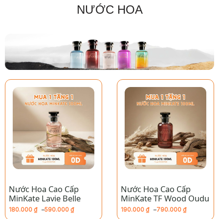
NƯỚC HOA
Nước Hoa Cao Cấp
Nước Hoa Cao Cấp
MinKate Lavie Belle
MinKate TF Wood Oudu
180.000
₫
–
590.000
₫
190.000
₫
–
790.000
₫
Khoảng
Khoảng