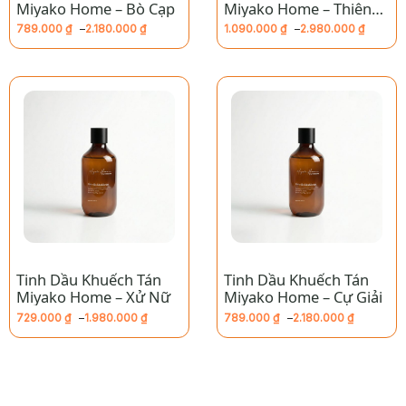
Miyako Home – Bò Cạp
Miyako Home – Thiên
Bình
789.000
₫
–
2.180.000
₫
1.090.000
₫
–
2.980.000
₫
Khoảng
Khoảng
giá:
giá:
từ
từ
789.000 ₫
1.090.000 ₫
đến
đến
2.180.000 ₫
2.980.000 ₫
Tinh Dầu Khuếch Tán
Tinh Dầu Khuếch Tán
Miyako Home – Xử Nữ
Miyako Home – Cự Giải
729.000
₫
–
1.980.000
₫
789.000
₫
–
2.180.000
₫
Khoảng
Khoảng
giá:
giá:
từ
từ
729.000 ₫
789.000 ₫
đến
đến
1.980.000 ₫
2.180.000 ₫