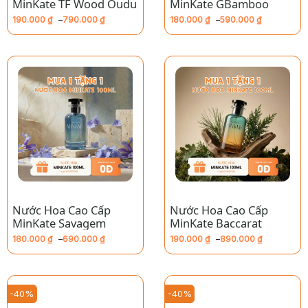
MinKate TF Wood Oudu
MinKate GBamboo
190.000
₫
–
790.000
₫
180.000
₫
–
590.000
₫
Khoảng
Khoảng
giá:
giá:
từ
từ
190.000 ₫
180.000 ₫
đến
đến
790.000 ₫
590.000 ₫
Nước Hoa Cao Cấp
Nước Hoa Cao Cấp
MinKate Savagem
MinKate Baccarat
180.000
₫
–
690.000
₫
190.000
₫
–
890.000
₫
Khoảng
Khoảng
giá:
giá:
từ
từ
180.000 ₫
190.000 ₫
đến
đến
690.000 ₫
890.000 ₫
-40%
-40%