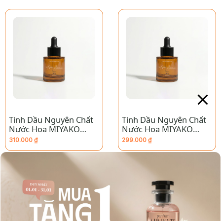
Tinh Dầu Nguyên Chất
Tinh Dầu Nguyên Chất
Nước Hoa MIYAKO
Nước Hoa MIYAKO
HOME – Homme A La
HOME – Cool Water
310.000
₫
299.000
₫
Rose