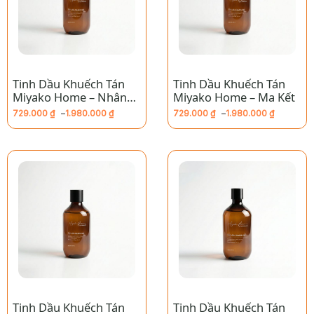
Tinh Dầu Khuếch Tán
Tinh Dầu Khuếch Tán
Miyako Home – Nhân
Miyako Home – Ma Kết
Mã
729.000
₫
–
1.980.000
₫
729.000
₫
–
1.980.000
₫
Khoảng
Khoảng
giá:
giá:
từ
từ
729.000 ₫
729.000 ₫
đến
đến
1.980.000 ₫
1.980.000 ₫
Tinh Dầu Khuếch Tán
Tinh Dầu Khuếch Tán