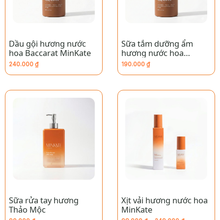
Dầu gội hương nước
Sữa tắm dưỡng ẩm
hoa Baccarat MinKate
hương nước hoa
Baccarat MinKate
240.000
₫
190.000
₫
Sữa rửa tay hương
Xịt vải hương nước hoa
Thảo Mộc
MinKate