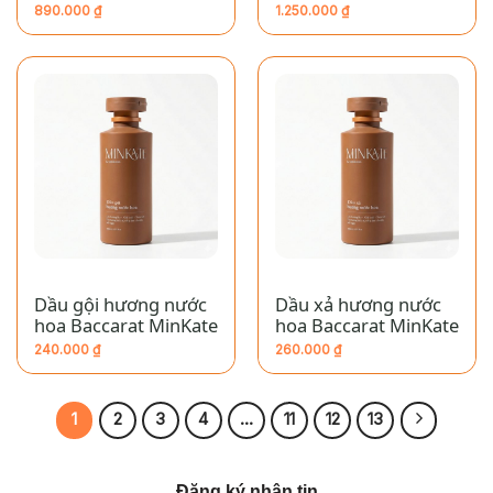
Gọn, Tối Giản, Thơm
890.000
₫
1.250.000
₫
Mát Mọi Hành Trình
Dầu gội hương nước
Dầu xả hương nước
hoa Baccarat MinKate
hoa Baccarat MinKate
240.000
₫
260.000
₫
1
2
3
4
…
11
12
13
Đăng ký nhận tin