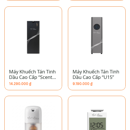
Máy Khuếch Tán Tinh
Máy Khuếch Tán Tinh
Dầu Cao Cấp “Scent
Dầu Cao Cấp “U15”
Station”
14.290.000
₫
9.190.000
₫