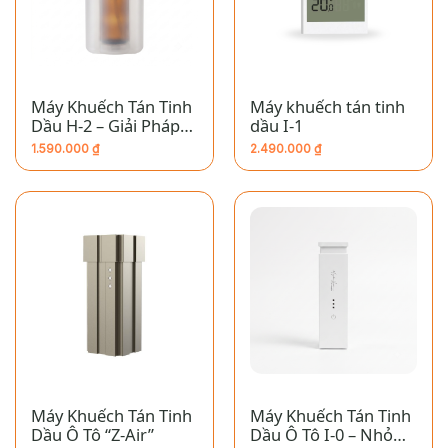
Máy Khuếch Tán Tinh
Máy khuếch tán tinh
Dầu H-2 – Giải Pháp
dầu I-1
Tạo Hương Chuyên
1.590.000
₫
2.490.000
₫
Nghiệp Cho Thang
Máy & Nhà Vệ Sinh
Máy Khuếch Tán Tinh
Máy Khuếch Tán Tinh
Dầu Ô Tô “Z-Air”
Dầu Ô Tô I-0 – Nhỏ