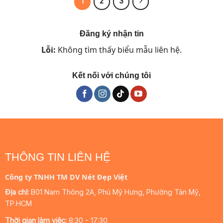
1
2
3
1.980.000 ₫
1.980.000 ₫
Đăng ký nhận tin
Lỗi:
Không tìm thấy biểu mẫu liên hệ.
Kết nối với chúng tôi
THÔNG TIN LIÊN HỆ
Công ty TNHH TM DV Nét Đẹp Việt
Địa chỉ:
B01 Nam Thông 2A, Phú Mỹ Hưng, Phường Tân Mỹ,
TP.HCM
Thời gian làm việc:
8:30 - 17:30