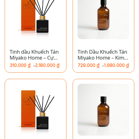
Tinh dầu Khuếch Tán
Tinh Dầu Khuếch Tán
Miyako Home – Cự
Miyako Home – Kim
Giải
Ngưu
310.000
₫
2.180.000
₫
729.000
₫
1.980.000
₫
–
–
Khoảng
Khoảng
giá:
giá:
từ
từ
310.000 ₫
729.000 ₫
đến
đến
2.180.000 ₫
1.980.000 ₫