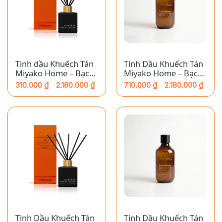
Tinh dầu Khuếch Tán
Tinh Dầu Khuếch Tán
Miyako Home – Bạch
Miyako Home – Bạch
Dương
Dương
310.000
₫
2.180.000
₫
710.000
₫
2.180.000
₫
–
–
Khoảng
Khoảng
giá:
giá:
từ
từ
310.000 ₫
710.000 ₫
đến
đến
2.180.000 ₫
2.180.000 ₫
Tinh Dầu Khuếch Tán
Tinh Dầu Khuếch Tán