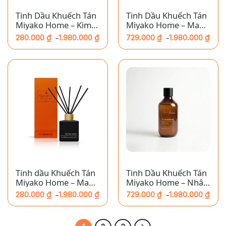
Tinh Dầu Khuếch Tán
Tinh Dầu Khuếch Tán
Miyako Home – Kim
Miyako Home – Ma
Ngưu
Kết
280.000
₫
1.980.000
₫
729.000
₫
1.980.000
₫
–
–
Khoảng
Khoảng
giá:
giá:
từ
từ
280.000 ₫
729.000 ₫
đến
đến
1.980.000 ₫
1.980.000 ₫
Tinh dầu Khuếch Tán
Tinh Dầu Khuếch Tán
Miyako Home – Ma
Miyako Home – Nhân
Kết
Mã
280.000
₫
1.980.000
₫
729.000
₫
1.980.000
₫
–
–
Khoảng
Khoảng
giá:
giá:
từ
từ
280.000 ₫
729.000 ₫
đến
đến