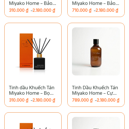
Miyako Home – Bảo
Miyako Home – Bảo
Bình
Bình
310.000
₫
2.180.000
₫
710.000
₫
2.180.000
₫
–
–
Khoảng
Khoảng
giá:
giá:
từ
từ
310.000 ₫
710.000 ₫
đến
đến
2.180.000 ₫
2.180.000 ₫
Tinh dầu Khuếch Tán
Tinh Dầu Khuếch Tán
Miyako Home – Bọ
Miyako Home – Cự
Cạp
Giải
310.000
₫
2.180.000
₫
789.000
₫
2.180.000
₫
–
–
Khoảng
Khoảng
giá:
giá:
từ
từ
310.000 ₫
789.000 ₫
đến
đến
2.180.000 ₫
2.180.000 ₫