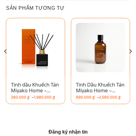
SẢN PHẨM TƯƠNG TỰ
Tinh dầu Khuếch Tán
Tinh Dầu Khuếch Tán
Miyako Home –
Miyako Home –
Nhân Mã
Baccarat
280.000
₫
–
1.980.000
₫
890.000
₫
–
2.580.000
₫
Khoảng
Khoảng
giá:
giá:
từ
từ
280.000 ₫
890.000 ₫
đến
đến
1.980.000 ₫
2.580.000 ₫
Đăng ký nhận tin