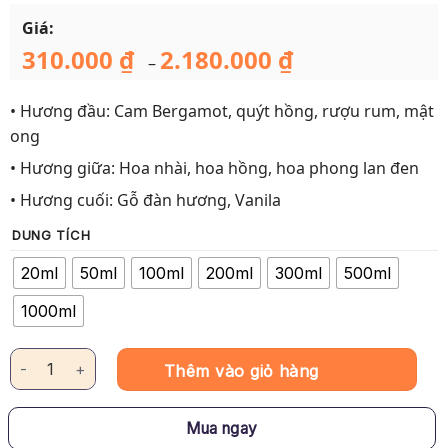
Giá:
310.000
₫
2.180.000
₫
Khoảng
–
giá:
từ
310.000 ₫
• Hương đầu: Cam Bergamot, quýt hồng, rượu rum, mật
đến
2.180.000 ₫
ong
• Hương giữa: Hoa nhài, hoa hồng, hoa phong lan đen
• Hương cuối: Gỗ đàn hương, Vanila
DUNG TÍCH
20ml
50ml
100ml
200ml
300ml
500ml
1000ml
Tinh dầu Khuếch Tán Miyako Home - Bạch Dương số lượng
Thêm vào giỏ hàng
Mua ngay