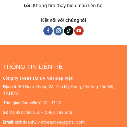
Lỗi:
Không tìm thấy biểu mẫu liên hệ.
Kết nối với chúng tôi
THÔNG TIN LIÊN HỆ
Công ty TNHH TM DV Nét Đẹp Việt
Địa chỉ:
B01 Nam Thông 2A, Phú Mỹ Hưng, Phường Tân Mỹ,
TP.HCM
Thời gian làm việc:
8:30 - 17:30
SĐT:
0938 466 555 - 0964 493 549
Email:
kinhdoanh2.vietbeauties@gmail.com