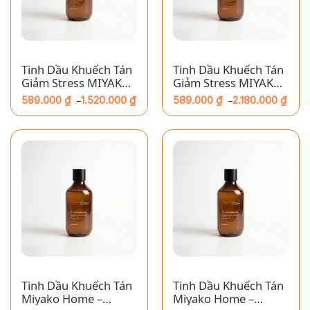
Tinh Dầu Khuếch Tán
Tinh Dầu Khuếch Tán
Giảm Stress MIYAKO
Giảm Stress MIYAKO
HOME – Yêu: Gỗ Tuyết
HOME –Kết Nối: Gỗ
589.000
₫
1.520.000
₫
589.000
₫
2.180.000
₫
–
–
Tùng
CARIBBEAN
Khoảng
Khoảng
giá:
giá:
từ
từ
589.000 ₫
589.000 ₫
đến
đến
1.520.000 ₫
2.180.000 ₫
Tinh Dầu Khuếch Tán
Tinh Dầu Khuếch Tán
Miyako Home –
Miyako Home –