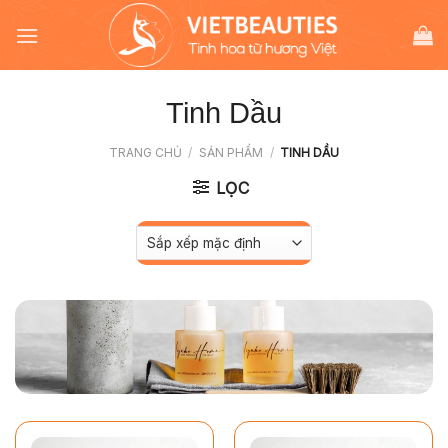
Chuyển
đến
nội
dung
Tinh Dầu
TRANG CHỦ
/
SẢN PHẨM
/
TINH DẦU
LỌC