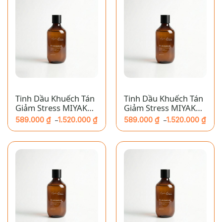
Tinh Dầu Khuếch Tán
Tinh Dầu Khuếch Tán
Giảm Stress MIYAKO
Giảm Stress MIYAKO
HOME – Năng Lượng:
HOME – Cảm Hứng:
589.000
₫
1.520.000
₫
589.000
₫
1.520.000
₫
–
–
Hổ Phách
Gỗ Thông
Khoảng
Khoảng
giá:
giá:
từ
từ
589.000 ₫
589.000 ₫
đến
đến
1.520.000 ₫
1.520.000 ₫