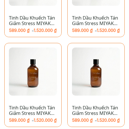
Tinh Dầu Khuếch Tán
Tinh Dầu Khuếch Tán
Giảm Stress MIYAKO
Giảm Stress MIYAKO
HOME – Giấc Ngủ:
HOME – Phục Hồi:
589.000
₫
1.520.000
₫
589.000
₫
1.520.000
₫
–
–
Bưởi & Bạc Hà
Thảo Mộc
Khoảng
Khoảng
giá:
giá:
từ
từ
589.000 ₫
589.000 ₫
đến
đến
1.520.000 ₫
1.520.000 ₫
Tinh Dầu Khuếch Tán
Tinh Dầu Khuếch Tán
Giảm Stress MIYAKO
Giảm Stress MIYAKO
HOME – Tập Trung:
HOME – Thanh Tịnh:
589.000
₫
1.520.000
₫
589.000
₫
1.520.000
₫
–
–
Hương Thảo
Hoa Sen
Khoảng
Khoảng
giá:
giá: