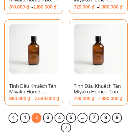
Cạp
Bvlgari Aqva
310.000
₫
2.180.000
₫
729.000
₫
1.980.000
₫
–
–
Khoảng
Khoảng
giá:
giá:
từ
từ
310.000 ₫
729.000 ₫
đến
đến
2.180.000 ₫
1.980.000 ₫
Tinh Dầu Khuếch Tán
Tinh Dầu Khuếch Tán
Miyako Home –
Miyako Home – Cool
Choloé Love Story
Water
890.000
₫
2.580.000
₫
729.000
₫
1.980.000
₫
–
–
Khoảng
Khoảng
giá:
giá:
từ
từ
890.000 ₫
729.000 ₫
đến
đến
1
2
3
4
5
…
7
8
9
2.580.000 ₫
1.980.000 ₫