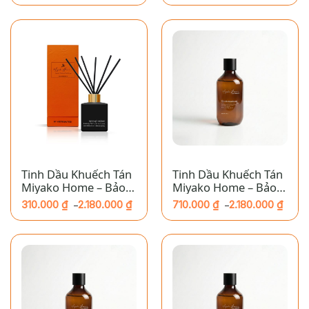
giá:
giá:
từ
từ
310.000 ₫
710.000 ₫
đến
đến
2.180.000 ₫
2.180.000 ₫
Tinh Dầu Khuếch Tán
Tinh Dầu Khuếch Tán
Miyako Home – Bảo
Miyako Home – Bảo
Bình
Bình
310.000
₫
2.180.000
₫
710.000
₫
2.180.000
₫
–
–
Khoảng
Khoảng
giá:
giá:
từ
từ
310.000 ₫
710.000 ₫
đến
đến
2.180.000 ₫
2.180.000 ₫