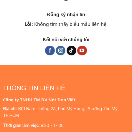
Đăng ký nhận tin
Lỗi:
Không tìm thấy biểu mẫu liên hệ.
Kết nối với chúng tôi
THÔNG TIN LIÊN HỆ
Công ty TNHH TM DV Nét Đẹp Việt
Địa chỉ:
B01 Nam Thông 2A, Phú Mỹ Hưng, Phường Tân Mỹ,
TP.HCM
Thời gian làm việc:
8:30 - 17:30