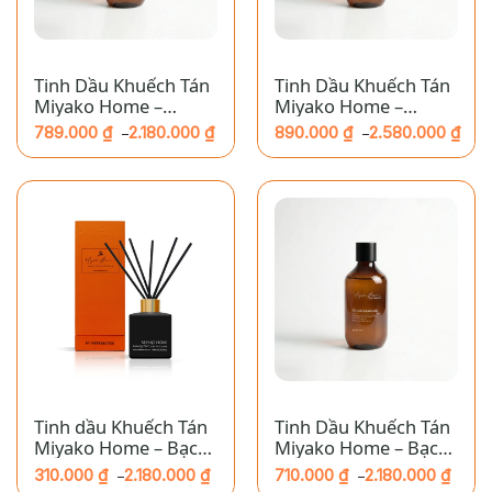
Tinh Dầu Khuếch Tán
Tinh Dầu Khuếch Tán
Miyako Home –
Miyako Home –
Armani Sisi
Baccarat
789.000
₫
2.180.000
₫
890.000
₫
2.580.000
₫
–
–
Khoảng
Khoảng
giá:
giá:
từ
từ
789.000 ₫
890.000 ₫
đến
đến
2.180.000 ₫
2.580.000 ₫
Tinh dầu Khuếch Tán
Tinh Dầu Khuếch Tán
Miyako Home – Bạch
Miyako Home – Bạch
Dương
Dương
310.000
₫
2.180.000
₫
710.000
₫
2.180.000
₫
–
–
Khoảng
Khoảng