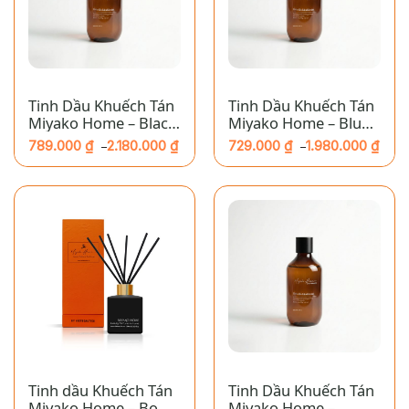
Tinh Dầu Khuếch Tán
Tinh Dầu Khuếch Tán
Miyako Home – Black
Miyako Home – Blue
Poppy
Bell
789.000
₫
2.180.000
₫
729.000
₫
1.980.000
₫
–
–
Khoảng
Khoảng
giá:
giá:
từ
từ
789.000 ₫
729.000 ₫
đến
đến
2.180.000 ₫
1.980.000 ₫
Tinh dầu Khuếch Tán
Tinh Dầu Khuếch Tán
Miyako Home – Bọ
Miyako Home –