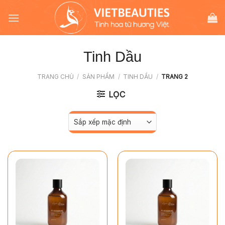
Chuyển
đến
nội
dung
Tinh Dầu
TRANG CHỦ
/
SẢN PHẨM
/
TINH DẦU
/
TRANG 2
LỌC