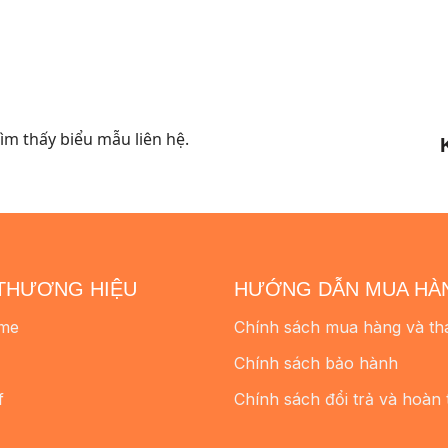
m thấy biểu mẫu liên hệ.
THƯƠNG HIỆU
HƯỚNG DẪN MUA HÀ
me
Chính sách mua hàng và th
Chính sách bảo hành
f
Chính sách đổi trả và hoàn 