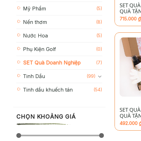
SET QUÀ
Mỹ Phẩm
(5)
QUÀ TẶ
NGHIỆP 
715.000
₫
Nến thơm
(8)
Nước Hoa
(5)
Phụ Kiện Golf
(0)
SET Quà Doanh Nghiệp
(7)
Tinh Dầu
(99)
Tinh dầu khuếch tán
(54)
+
SET QUÀ
QUÀ TẶ
CHỌN KHOẢNG GIÁ
NGHIỆP 
492.000