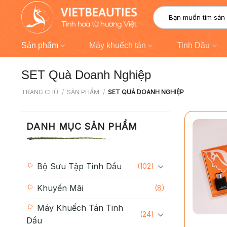
Chuyển
Tìm
đến
kiếm:
nội
dung
Sản phẩm
Máy khuếch tán
Tinh Dầu
SET Quà Doanh Nghiệp
TRANG CHỦ
/
SẢN PHẨM
/
SET QUÀ DOANH NGHIỆP
DANH MỤC SẢN PHẨM
Bộ Sưu Tập Tinh Dầu
(102)
Khuyến Mãi
(8)
Máy Khuếch Tán Tinh
+
(24)
Dầu