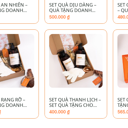
 AN NHIÊN –
SET QUÀ DỊU DÀNG –
SET
NG DOANH
QUÀ TẶNG DOANH
– Q
CAO CẤP
NGHIỆP CAO CẤP
NGH
500.000
₫
480.
+
+
 RẠNG RỠ –
SET QUÀ THANH LỊCH –
SET 
NG DOANH
SET QUÀ TẶNG CHO
TẶN
CAO CẤP
DOANH NGHIỆP CAO
CAO
₫
400.000
₫
565.
CẤP