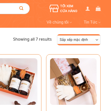
TỚI XEM
CỬA HÀNG
Về chúng tôi
Tin Tức
Showing all 7 results
+