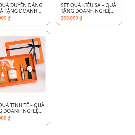
 QUÀ DUYÊN DÁNG
SET QUÀ KIÊU SA – QUÀ
UÀ TẶNG DOANH
TẶNG DOANH NGHIỆP
IỆP CAO CẤP
CAO CẤP
000
₫
263.000
₫
QUÀ TINH TẾ – QUÀ
G DOANH NGHIỆP
 CẤP
000
₫