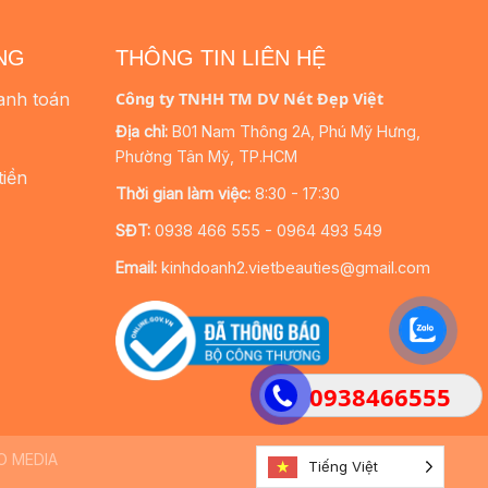
NG
THÔNG TIN LIÊN HỆ
anh toán
Công ty TNHH TM DV Nét Đẹp Việt
Địa chỉ:
B01 Nam Thông 2A, Phú Mỹ Hưng,
Phường Tân Mỹ, TP.HCM
tiền
Thời gian làm việc:
8:30 - 17:30
SĐT:
0938 466 555 - 0964 493 549
Email:
kinhdoanh2.vietbeauties@gmail.com
0938466555
O MEDIA
Tiếng Việt