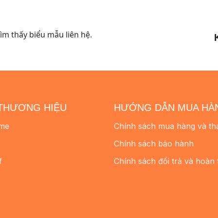
đến
đến
1.980.000 ₫
2.580.000
m thấy biểu mẫu liên hệ.
THƯƠNG HIỆU
HƯỚNG DẪN MUA HÀ
me
Chính sách mua hàng và th
Chính sách bảo hành
f
Chính sách đổi trả và hoàn 