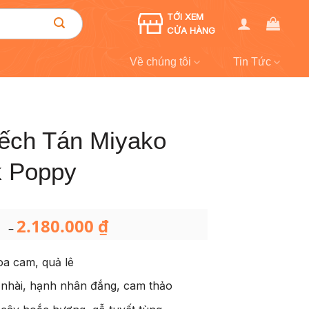
TỚI XEM
CỬA HÀNG
Về chúng tôi
Tin Tức
ếch Tán Miyako
k Poppy
2.180.000
₫
Khoảng
–
giá:
từ
789.000 ₫
oa cam, quả lê
đến
2.180.000 ₫
a nhài, hạnh nhân đắng, cam thảo