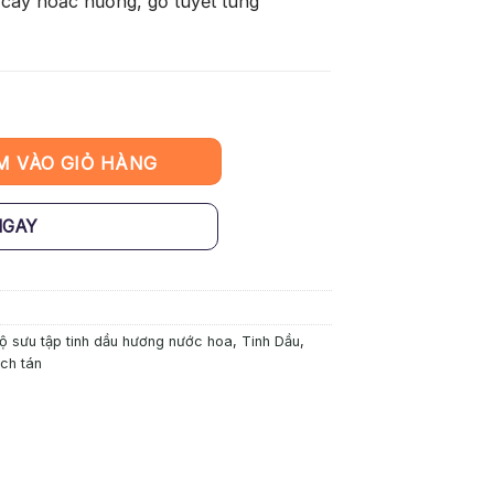
cây hoắc hương, gỗ tuyết tùng
ome - Black Poppy số lượng
M VÀO GIỎ HÀNG
NGAY
ộ sưu tập tinh dầu hương nước hoa
,
Tinh Dầu
,
ch tán