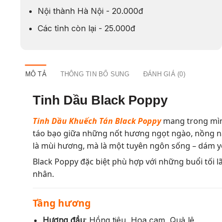
Nội thành Hà Nội - 20.000đ
Các tỉnh còn lại - 25.000đ
MÔ TẢ
THÔNG TIN BỔ SUNG
ĐÁNH GIÁ (0)
Tinh Dầu Black Poppy
Tinh Dầu Khuếch Tán Black Poppy
mang trong mình
táo bạo giữa những nốt hương ngọt ngào, nồng nà
là mùi hương, mà là một tuyên ngôn sống – dám yê
Black Poppy đặc biệt phù hợp với những buổi tối 
nhân.
Tầng hương
Hương đầu
: Hồng tiêu, Hoa cam, Quả lê