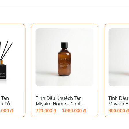
+
+
 Tán
Tinh Dầu Khuếch Tán
Tinh Dầu
Sư Tử
Miyako Home – Cool
Miyako H
Water
Love Sto
0.000
₫
729.000
₫
1.980.000
₫
890.000
₫
–
Khoảng
Khoảng
giá:
giá:
từ
từ
729.000 ₫
890.000 ₫