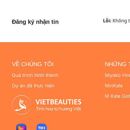
đến
đến
2.580.000 ₫
1.980.000 ₫
Lỗi:
Không tì
Đăng ký nhận tin
VỀ CHÚNG TÔI
NHỮNG 
Quá trình hình thành
Miyako Ho
Dự án đã thực hiện
MinKate
M Kate Gol