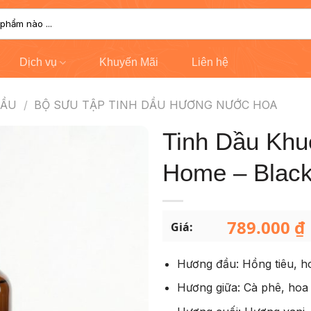
Dịch vụ
Khuyến Mãi
Liên hệ
DẦU
/
BỘ SƯU TẬP TINH DẦU HƯƠNG NƯỚC HOA
Tinh Dầu Khu
Home – Blac
789.000
₫
Giá:
Hương đầu: Hồng tiêu, h
Hương giữa: Cà phê, ho