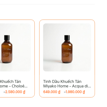
+
 Khuếch Tán
Tinh Dầu Khuếch Tán
T
ome – Choloé
Miyako Home – Acqua di
M
ry
Gioia
2.580.000
₫
649.000
₫
1.980.000
₫
7
–
–
Khoảng
K
giá:
gi
từ
từ
649.000 ₫
72