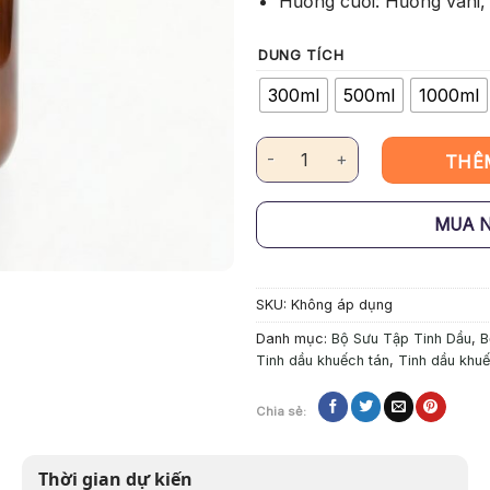
Hương cuối: Hương vani, 
DUNG TÍCH
300ml
500ml
1000ml
Tinh Dầu Khuếch Tán Miyako H
THÊ
MUA 
SKU:
Không áp dụng
Danh mục:
Bộ Sưu Tập Tinh Dầu
,
B
Tinh dầu khuếch tán
,
Tinh dầu khuế
Chia sẻ:
Thời gian dự kiến