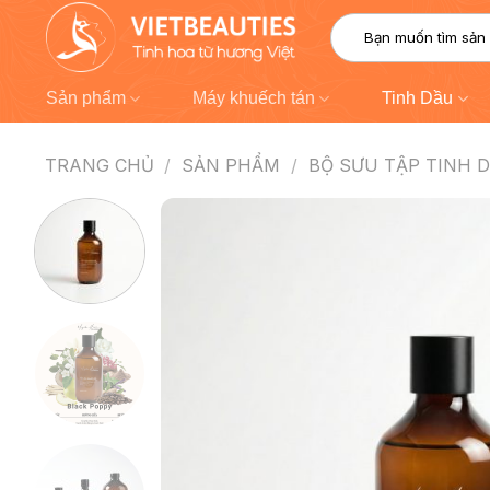
Chuyển
Tìm
đến
kiếm:
nội
dung
Sản phẩm
Máy khuếch tán
Tinh Dầu
TRANG CHỦ
/
SẢN PHẨM
/
BỘ SƯU TẬP TINH 