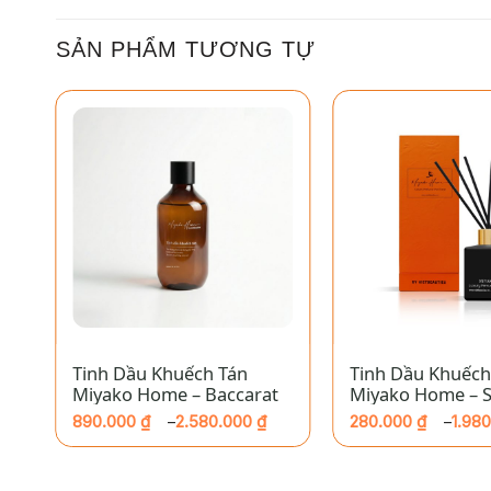
SẢN PHẨM TƯƠNG TỰ
+
+
Tinh Dầu Khuếch Tán
Tinh Dầu Khuếch
l
Miyako Home – Baccarat
Miyako Home – 
890.000
₫
2.580.000
₫
280.000
₫
1.98
–
–
Khoảng
Khoảng
giá:
giá:
từ
từ
890.000 ₫
280.000 ₫