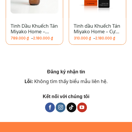
Tinh Dầu Khuếch Tán
Tinh dầu Khuếch Tán
Miyako Home –
Miyako Home – Cự
Homme A La Rose
Giải
789.000
₫
–
2.180.000
₫
310.000
₫
–
2.180.000
₫
Khoảng
Khoảng
giá:
giá:
từ
từ
789.000 ₫
310.000 ₫
đến
đến
2.180.000 ₫
2.180.000 ₫
Đăng ký nhận tin
Lỗi:
Không tìm thấy biểu mẫu liên hệ.
Kết nối với chúng tôi