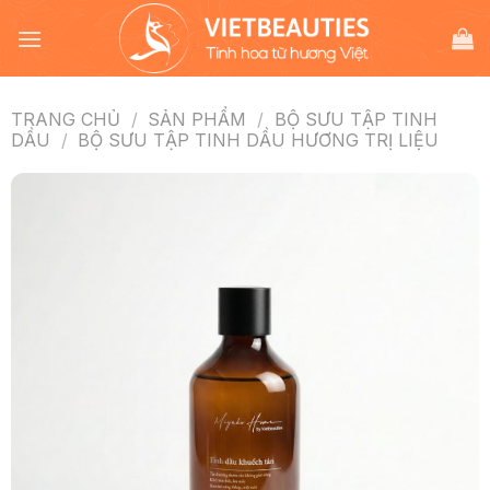
Chuyển
đến
nội
dung
TRANG CHỦ
/
SẢN PHẨM
/
BỘ SƯU TẬP TINH
DẦU
/
BỘ SƯU TẬP TINH DẦU HƯƠNG TRỊ LIỆU