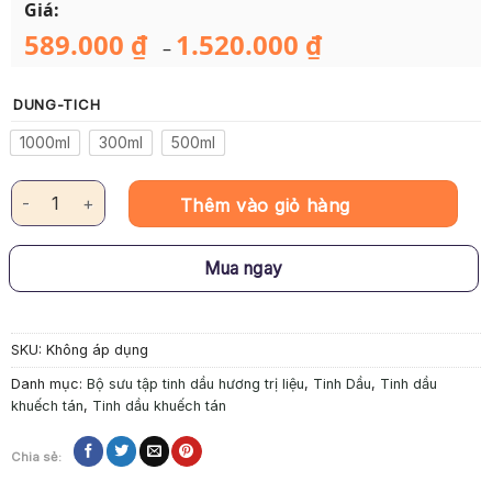
Giá:
589.000
₫
1.520.000
₫
Khoảng
–
giá:
từ
589.000 ₫
DUNG-TICH
đến
1.520.000 ₫
1000ml
300ml
500ml
Tinh Dầu Khuếch Tán Giảm Stress MIYAKO HOME - Năng Lượng: 
Thêm vào giỏ hàng
Mua ngay
SKU:
Không áp dụng
Danh mục:
Bộ sưu tập tinh dầu hương trị liệu
,
Tinh Dầu
,
Tinh dầu
khuếch tán
,
Tinh dầu khuếch tán
Chia sẻ: