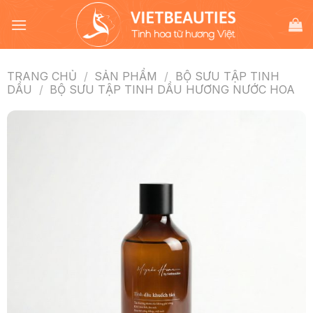
Chuyển
đến
nội
dung
TRANG CHỦ
/
SẢN PHẨM
/
BỘ SƯU TẬP TINH
DẦU
/
BỘ SƯU TẬP TINH DẦU HƯƠNG NƯỚC HOA