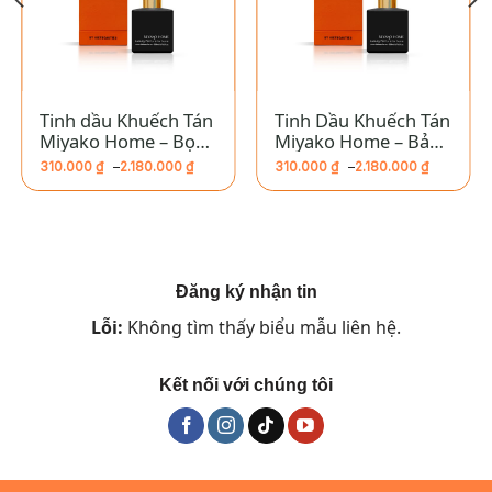
Tinh dầu Khuếch Tán
Tinh Dầu Khuếch Tán
Miyako Home – Bọ
Miyako Home – Bảo
Cạp
Bình
310.000
₫
–
2.180.000
₫
310.000
₫
–
2.180.000
₫
Khoảng
Khoảng
giá:
giá:
từ
từ
310.000 ₫
310.000 ₫
đến
đến
2.180.000 ₫
2.180.000 ₫
Đăng ký nhận tin
Lỗi:
Không tìm thấy biểu mẫu liên hệ.
Kết nối với chúng tôi