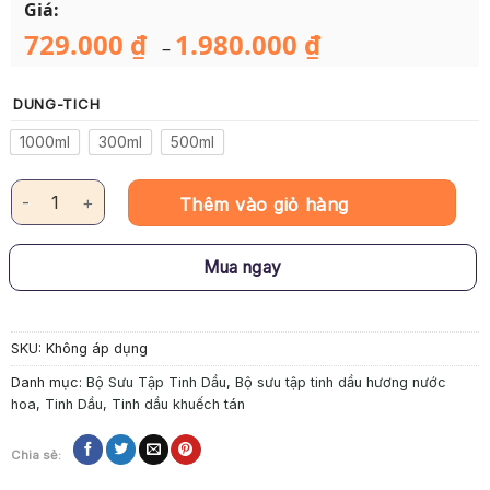
Giá:
729.000
₫
1.980.000
₫
Khoảng
–
giá:
từ
729.000 ₫
DUNG-TICH
đến
1.980.000 ₫
1000ml
300ml
500ml
Tinh Dầu Khuếch Tán Miyako Home - Bvlgari Aqva số lượng
Thêm vào giỏ hàng
Mua ngay
SKU:
Không áp dụng
Danh mục:
Bộ Sưu Tập Tinh Dầu
,
Bộ sưu tập tinh dầu hương nước
hoa
,
Tinh Dầu
,
Tinh dầu khuếch tán
Chia sẻ: