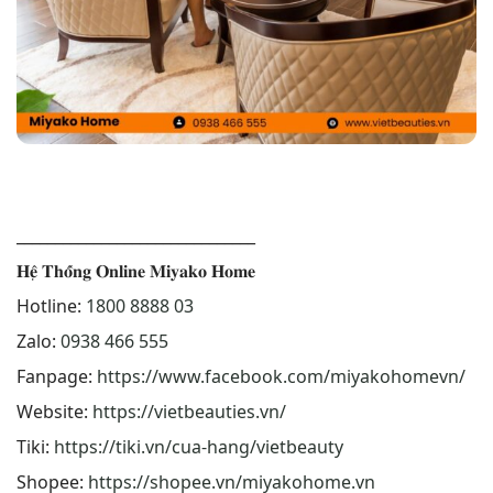
_______________________________
𝐇𝐞̣̂ 𝐓𝐡𝐨̂́𝐧𝐠 𝐎𝐧𝐥𝐢𝐧𝐞 𝐌𝐢𝐲𝐚𝐤𝐨 𝐇𝐨𝐦𝐞
Hotline:
1800 8888 03
Zalo:
0938 466 555
Fanpage:
https://www.facebook.com/miyakohomevn/
Website:
https://vietbeauties.vn/
Tiki:
https://tiki.vn/cua-hang/vietbeauty
Shopee:
https://shopee.vn/miyakohome.vn