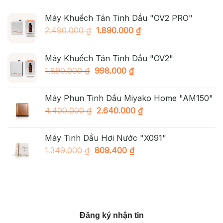
Máy Khuếch Tán Tinh Dầu "OV2 PRO"
Giá
Giá
2.490.000
₫
1.890.000
₫
gốc
hiện
là:
tại
Máy Khuếch Tán Tinh Dầu "OV2"
2.490.000 ₫.
là:
Giá
Giá
1.890.000
₫
998.000
₫
1.890.000 ₫.
gốc
hiện
là:
tại
Máy Phun Tinh Dầu Miyako Home "AM150"
1.890.000 ₫.
là:
Giá
Giá
4.400.000
₫
2.640.000
₫
998.000 ₫.
gốc
hiện
là:
tại
Máy Tinh Dầu Hơi Nước "X091"
4.400.000 ₫.
là:
Giá
Giá
1.349.000
₫
809.400
₫
2.640.000 ₫.
gốc
hiện
là:
tại
1.349.000 ₫.
là:
809.400 ₫.
Đăng ký nhận tin