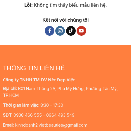
Lỗi:
Không tìm thấy biểu mẫu liên hệ.
Kết nối với chúng tôi
THÔNG TIN LIÊN HỆ
Công ty TNHH TM DV Nét Đẹp Việt
Địa chỉ:
B01 Nam Thông 2A, Phú Mỹ Hưng, Phường Tân Mỹ,
TP.HCM
Thời gian làm việc:
8:30 - 17:30
SĐT:
0938 466 555 - 0964 493 549
Email:
kinhdoanh2.vietbeauties@gmail.com