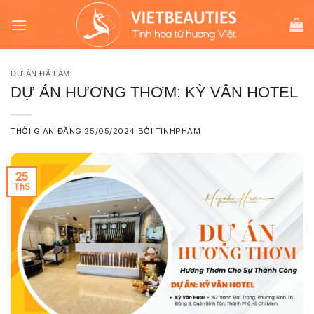
Chuyển
modal-check
đến
nội
dung
DỰ ÁN ĐÃ LÀM
DỰ ÁN HƯƠNG THƠM: KỲ VÂN HOTEL
THỜI GIAN ĐĂNG
25/05/2024
BỞI
TINHPHAM
25
Th5