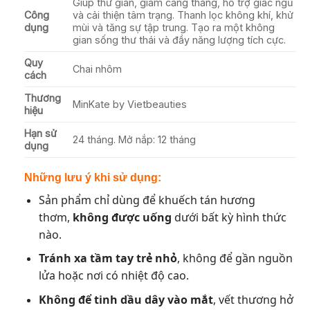
Giúp thư giãn, giảm căng thẳng, hỗ trợ giấc ngủ
Công
và cải thiện tâm trạng. Thanh lọc không khí, khử
dụng
mùi và tăng sự tập trung. Tạo ra một không
gian sống thư thái và đầy năng lượng tích cực.
Quy
Chai nhôm
cách
Thương
MinKate by Vietbeauties
hiệu
Hạn sử
24 tháng. Mở nắp: 12 tháng
dụng
Những lưu ý khi sử dụng:
Sản phẩm chỉ dùng để khuếch tán hương
thơm,
không được uống
dưới bất kỳ hình thức
nào.
Tránh xa tầm tay trẻ nhỏ
, không để gần nguồn
lửa hoặc nơi có nhiệt độ cao.
Không để tinh dầu dây vào mắt
, vết thương hở