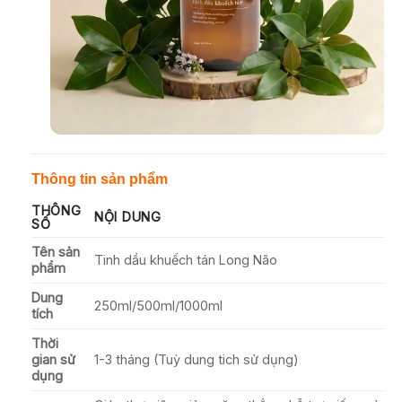
Thông tin sản phẩm
THÔNG
NỘI DUNG
SỐ
Tên sản
Tinh dầu khuếch tán Long Não
phẩm
Dung
250ml/500ml/1000ml
tích
Thời
gian sử
1-3 tháng (Tuỳ dung tich sử dụng)
dụng