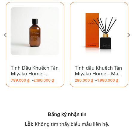
Tinh Dầu Khuếch Tán
Tinh dầu Khuếch Tán
Miyako Home –
Miyako Home – Ma
Armani Sisi
Kết
789.000
₫
–
2.180.000
₫
280.000
₫
–
1.980.000
₫
Khoảng
Khoảng
giá:
giá:
từ
từ
789.000 ₫
280.000 ₫
đến
đến
2.180.000 ₫
1.980.000 ₫
Đăng ký nhận tin
Lỗi:
Không tìm thấy biểu mẫu liên hệ.