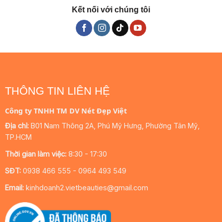
Kết nối với chúng tôi
THÔNG TIN LIÊN HỆ
Công ty TNHH TM DV Nét Đẹp Việt
Địa chỉ:
B01 Nam Thông 2A, Phú Mỹ Hưng, Phường Tân Mỹ,
TP.HCM
Thời gian làm việc:
8:30 - 17:30
SĐT:
0938 466 555 - 0964 493 549
Email:
kinhdoanh2.vietbeauties@gmail.com