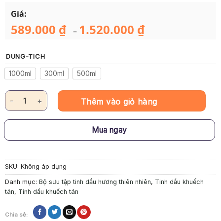
Giá:
589.000
₫
1.520.000
₫
Khoảng
–
giá:
từ
589.000 ₫
DUNG-TICH
đến
1.520.000 ₫
1000ml
300ml
500ml
Tinh Dầu Khuếch Tán Thiên Nhiên MIYAKO HOME – Long Não số 
Thêm vào giỏ hàng
Mua ngay
SKU:
Không áp dụng
Danh mục:
Bộ sưu tập tinh dầu hương thiên nhiên
,
Tinh dầu khuếch
tán
,
Tinh dầu khuếch tán
Chia sẻ: