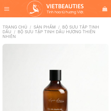
Chuyển
đến
nội
dung
TRANG CHỦ
/
SẢN PHẨM
/
BỘ SƯU TẬP TINH
DẦU
/
BỘ SƯU TẬP TINH DẦU HƯƠNG THIÊN
NHIÊN