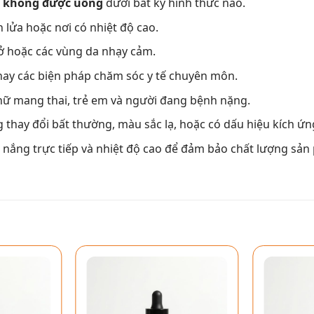
,
không được uống
dưới bất kỳ hình thức nào.
 lửa hoặc nơi có nhiệt độ cao.
hở hoặc các vùng da nhạy cảm.
ay các biện pháp chăm sóc y tế chuyên môn.
nữ mang thai, trẻ em và người đang bệnh nặng.
thay đổi bất thường, màu sắc lạ, hoặc có dấu hiệu kích ứng
h nắng trực tiếp và nhiệt độ cao để đảm bảo chất lượng sản