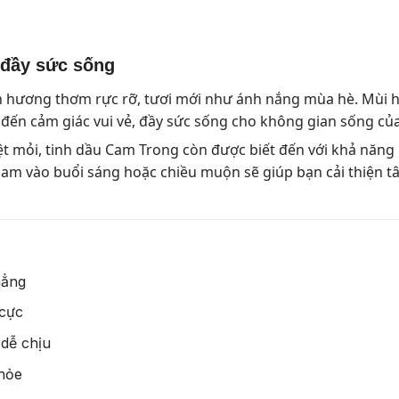
 đầy sức sống
hương thơm rực rỡ, tươi mới như ánh nắng mùa hè. Mùi hư
 đến cảm giác vui vẻ, đầy sức sống cho không gian sống củ
t mỏi, tinh dầu Cam Trong còn được biết đến với khả năng 
cam vào buổi sáng hoặc chiều muộn sẽ giúp bạn cải thiện tâ
hẳng
 cực
dễ chịu
khỏe