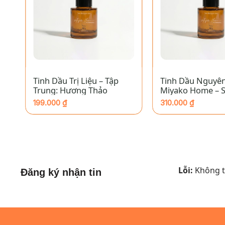
+
+
Tinh Dầu Trị Liệu – Tập
Tinh Dầu Nguyên
Trung: Hương Thảo
Miyako Home – 
199.000
₫
310.000
₫
Lỗi:
Không tì
Đăng ký nhận tin