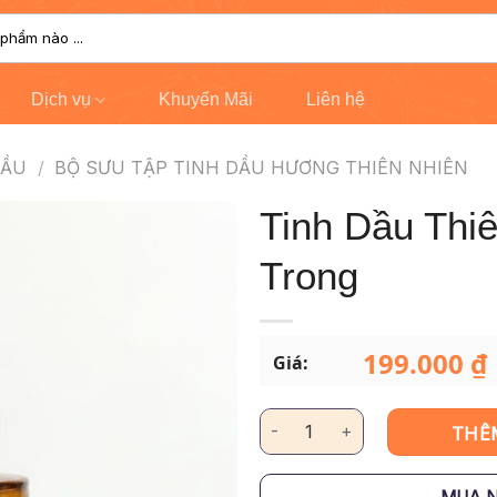
Dịch vụ
Khuyến Mãi
Liên hệ
DẦU
/
BỘ SƯU TẬP TINH DẦU HƯƠNG THIÊN NHIÊN
Tinh Dầu Thi
Trong
199.000
₫
Giá:
Tinh Dầu Thiên Nhiên - Cam Tr
THÊ