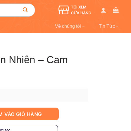
TỚI XEM
CỬA HÀNG
Về chúng tôi
Tin Tức
ên Nhiên – Cam
ong số lượng
M VÀO GIỎ HÀNG