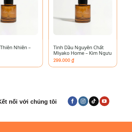
+
 Thiên Nhiên –
Tinh Dầu Nguyên Chất
T
Miyako Home – Kim Ngưu
H
299.000
₫
1
Kết nối với chúng tôi