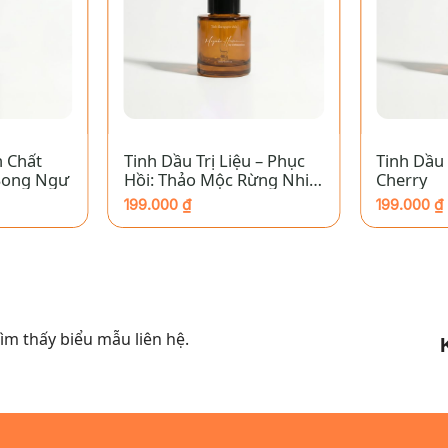
+
+
 Chất
Tinh Dầu Trị Liệu – Phục
Tinh Dầu
Song Ngư
Hồi: Thảo Mộc Rừng Nhiệt
Cherry
Đới
199.000
₫
199.000
₫
m thấy biểu mẫu liên hệ.