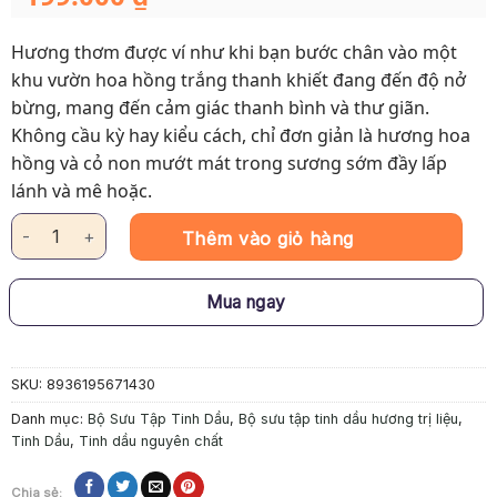
Hương thơm được ví như khi bạn bước chân vào một
khu vườn hoa hồng trắng thanh khiết đang đến độ nở
bừng, mang đến cảm giác thanh bình và thư giãn.
Không cầu kỳ hay kiểu cách, chỉ đơn giản là hương hoa
hồng và cỏ non mướt mát trong sương sớm đầy lấp
lánh và mê hoặc.
Tinh Dầu Trị Liệu - Yên Bình: Vườn Hồng số lượng
Thêm vào giỏ hàng
Mua ngay
SKU:
8936195671430
Danh mục:
Bộ Sưu Tập Tinh Dầu
,
Bộ sưu tập tinh dầu hương trị liệu
,
Tinh Dầu
,
Tinh dầu nguyên chất
Chia sẻ: