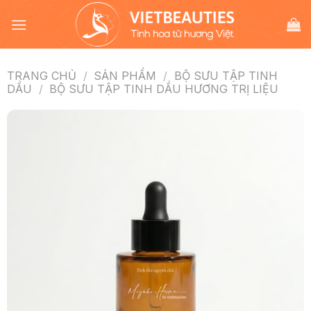
Chuyển
đến
nội
dung
TRANG CHỦ
/
SẢN PHẨM
/
BỘ SƯU TẬP TINH
DẦU
/
BỘ SƯU TẬP TINH DẦU HƯƠNG TRỊ LIỆU