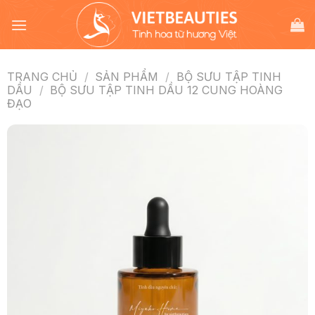
Chuyển
đến
nội
dung
TRANG CHỦ
/
SẢN PHẨM
/
BỘ SƯU TẬP TINH
DẦU
/
BỘ SƯU TẬP TINH DẦU 12 CUNG HOÀNG
ĐẠO