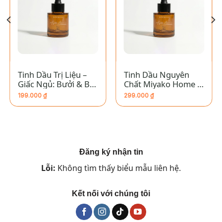
Tinh Dầu Trị Liệu –
Tinh Dầu Nguyên
Giấc Ngủ: Bưởi & Bạc
Chất Miyako Home –
Hà
Ma Kết
199.000
₫
299.000
₫
Đăng ký nhận tin
Lỗi:
Không tìm thấy biểu mẫu liên hệ.
Kết nối với chúng tôi