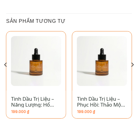
SẢN PHẨM TƯƠNG TỰ
Tinh Dầu Trị Liệu –
Tinh Dầu Trị Liệu –
Năng Lượng: Hổ
Phục Hồi: Thảo Mộc
Phách
Rừng Nhiệt Đới
199.000
₫
199.000
₫