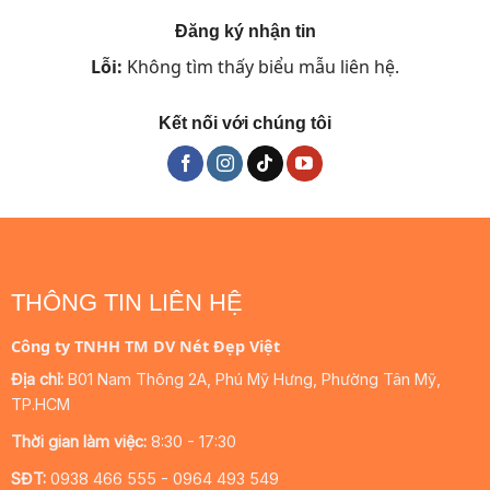
Đăng ký nhận tin
Lỗi:
Không tìm thấy biểu mẫu liên hệ.
Kết nối với chúng tôi
THÔNG TIN LIÊN HỆ
Công ty TNHH TM DV Nét Đẹp Việt
Địa chỉ:
B01 Nam Thông 2A, Phú Mỹ Hưng, Phường Tân Mỹ,
TP.HCM
Thời gian làm việc:
8:30 - 17:30
SĐT:
0938 466 555 - 0964 493 549