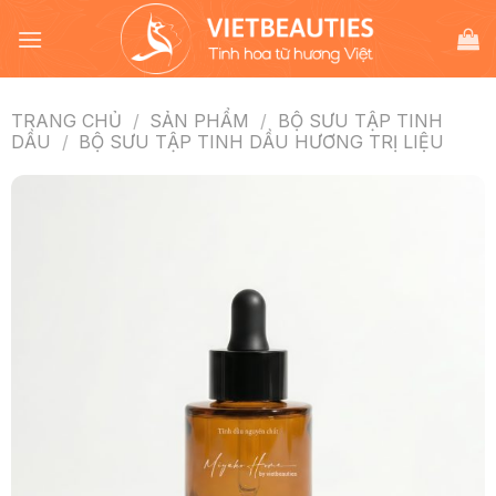
Chuyển
đến
nội
dung
TRANG CHỦ
/
SẢN PHẨM
/
BỘ SƯU TẬP TINH
DẦU
/
BỘ SƯU TẬP TINH DẦU HƯƠNG TRỊ LIỆU