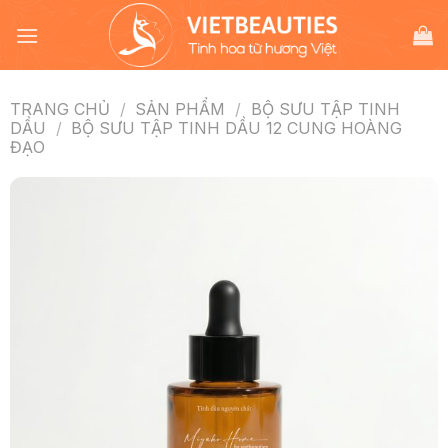
Chuyển
đến
nội
dung
TRANG CHỦ
/
SẢN PHẨM
/
BỘ SƯU TẬP TINH
DẦU
/
BỘ SƯU TẬP TINH DẦU 12 CUNG HOÀNG
ĐẠO