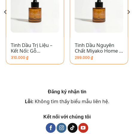
Tinh Dầu Trị Liệu –
Tinh Dầu Nguyên
Kết Nối: Gỗ
Chất Miyako Home –
Caribbean
Nhân Mã
310.000
₫
299.000
₫
Đăng ký nhận tin
Lỗi:
Không tìm thấy biểu mẫu liên hệ.
Kết nối với chúng tôi