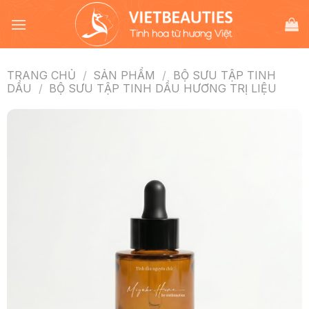
Chuyển
đến
nội
dung
TRANG CHỦ
/
SẢN PHẨM
/
BỘ SƯU TẬP TINH
DẦU
/
BỘ SƯU TẬP TINH DẦU HƯƠNG TRỊ LIỆU