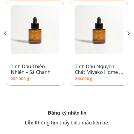
Tinh Dầu Thiên
Tinh Dầu Nguyên
Nhiên – Sả Chanh
Chất Miyako Home –
Song Ngư
299.000
₫
310.000
₫
Đăng ký nhận tin
Lỗi:
Không tìm thấy biểu mẫu liên hệ.