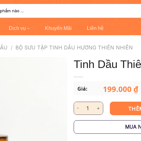
Dịch vụ
Khuyến Mãi
Liên hệ
DẦU
/
BỘ SƯU TẬP TINH DẦU HƯƠNG THIÊN NHIÊN
Tinh Dầu Thi
199.000
₫
Giá:
Tinh Dầu Thiên Nhiên – Ngò số 
THÊ
MUA 