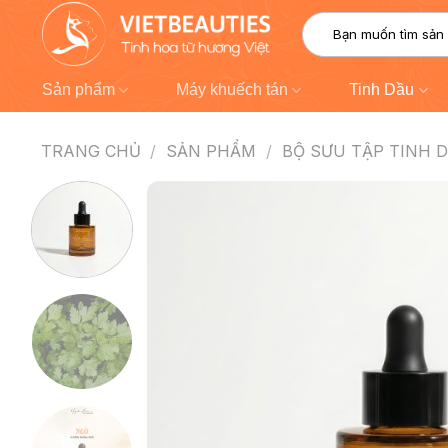
Chuyển
Tìm
đến
kiếm:
nội
dung
Sản phẩm
Máy khuếch tán
Tinh Dầu
TRANG CHỦ
/
SẢN PHẨM
/
BỘ SƯU TẬP TINH 