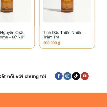
+
 Nguyên Chất
Tinh Dầu Thiên Nhiên –
T
ome – Xử Nữ
Tràm Trà
L
299.000
₫
1
Kết nối với chúng tôi