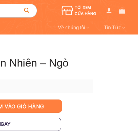
TỚI XEM
CỬA HÀNG
Về chúng tôi
Tin Tức
ên Nhiên – Ngò
lượng
M VÀO GIỎ HÀNG
NGAY