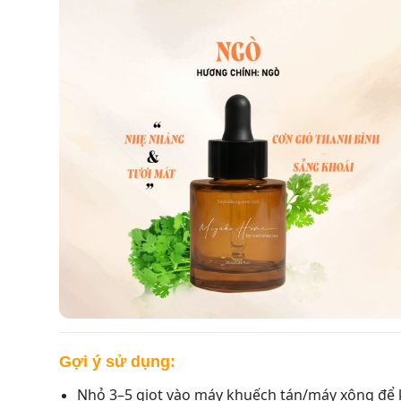
Gợi ý sử dụng:
Nhỏ 3–5 giọt vào máy khuếch tán/máy xông để k