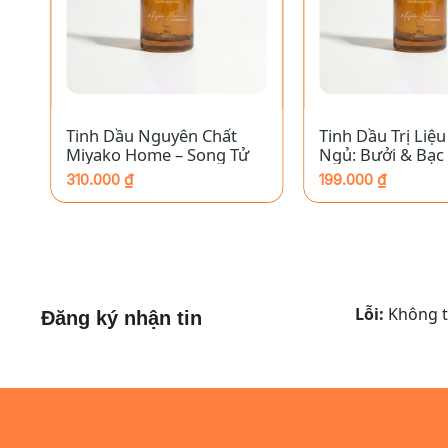
+
+
Tinh Dầu Nguyên Chất
Tinh Dầu Trị Liệu
gư
Miyako Home – Song Tử
Ngủ: Bưởi & Bạc
310.000
₫
199.000
₫
Lỗi:
Không tì
Đăng ký nhận tin