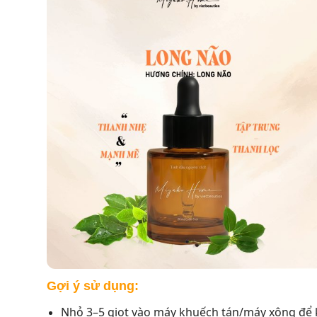
Gợi ý sử dụng:
Nhỏ 3–5 giọt vào máy khuếch tán/máy xông để k