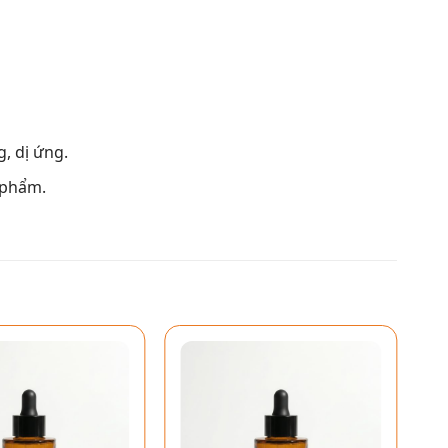
, dị ứng.
 phẩm.