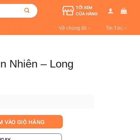
TỚI XEM
CỬA HÀNG
Về chúng tôi
Tin Tức
ên Nhiên – Long
ão số lượng
M VÀO GIỎ HÀNG