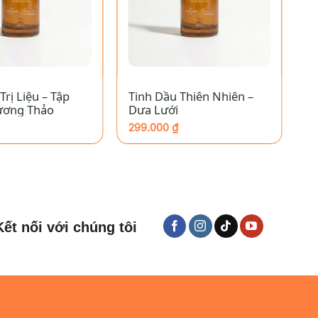
+
Trị Liệu – Tập
Tinh Dầu Thiên Nhiên –
T
ương Thảo
Dưa Lưới
C
299.000
₫
2
Kết nối với chúng tôi