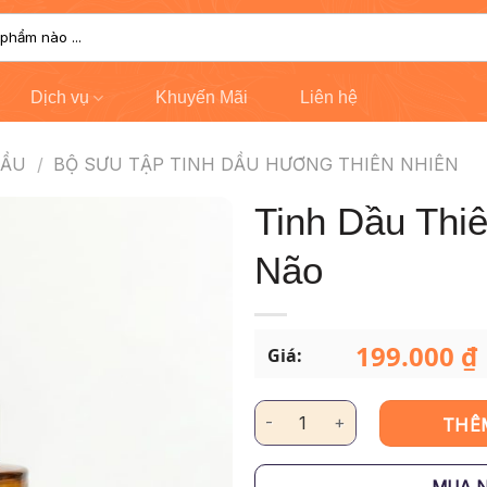
Dịch vụ
Khuyến Mãi
Liên hệ
DẦU
/
BỘ SƯU TẬP TINH DẦU HƯƠNG THIÊN NHIÊN
Tinh Dầu Thi
Não
199.000
₫
Giá:
Tinh Dầu Thiên Nhiên – Long N
THÊ