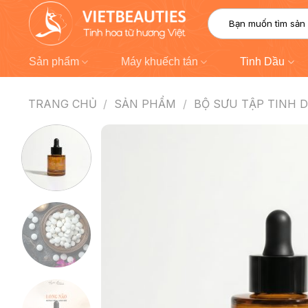
Chuyển
Tìm
đến
kiếm:
nội
dung
Sản phẩm
Máy khuếch tán
Tinh Dầu
TRANG CHỦ
/
SẢN PHẨM
/
BỘ SƯU TẬP TINH 