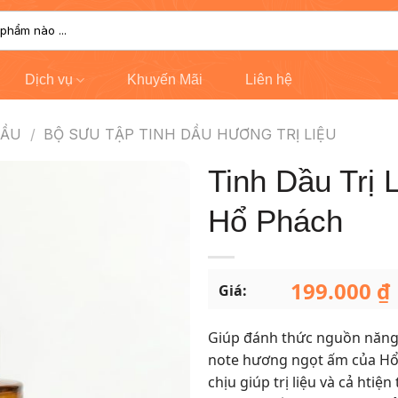
Dịch vụ
Khuyến Mãi
Liên hệ
DẦU
/
BỘ SƯU TẬP TINH DẦU HƯƠNG TRỊ LIỆU
Tinh Dầu Trị 
Hổ Phách
199.000
₫
Giá:
Giúp đánh thức nguồn năng 
note hương ngọt ấm của Hổ
chịu giúp trị liệu và cả htiệ