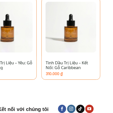
+
Trị Liệu – Yêu: Gỗ
Tinh Dầu Trị Liệu – Kết
T
ng
Nối: Gỗ Caribbean
C
310.000
₫
1
Kết nối với chúng tôi