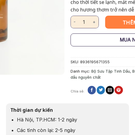
cho thời tiết se lạnh, mát 
cho hương thơm trở nên dễ c
Tinh Dầu Trị Liệu - Năng Lượng
THÊ
MUA 
SKU:
8936195671355
Danh mục:
Bộ Sưu Tập Tinh Dầu
,
B
dầu nguyên chất
Chia sẻ:
Thời gian dự kiến
Hà Nội, TP.HCM: 1-2 ngày
Các tỉnh còn lại: 2-5 ngày