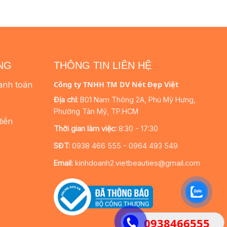
NG
THÔNG TIN LIÊN HỆ
anh toán
Công ty TNHH TM DV Nét Đẹp Việt
Địa chỉ:
B01 Nam Thông 2A, Phú Mỹ Hưng,
Phường Tân Mỹ, TP.HCM
tiền
Thời gian làm việc:
8:30 - 17:30
SĐT:
0938 466 555 - 0964 493 549
Email:
kinhdoanh2.vietbeauties@gmail.com
0938466555