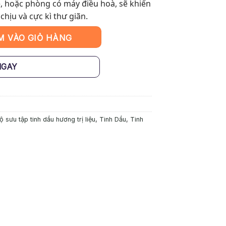
mẻ, hoặc phòng có máy điều hoà, sẽ khiến
hịu và cực kì thư giãn.
: Hổ Phách số lượng
M VÀO GIỎ HÀNG
NGAY
ộ sưu tập tinh dầu hương trị liệu
,
Tinh Dầu
,
Tinh