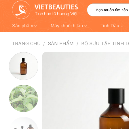
Chuyển
Tìm
đến
kiếm:
nội
dung
Sản phẩm
Máy khuếch tán
Tinh Dầu
TRANG CHỦ
/
SẢN PHẨM
/
BỘ SƯU TẬP TINH 