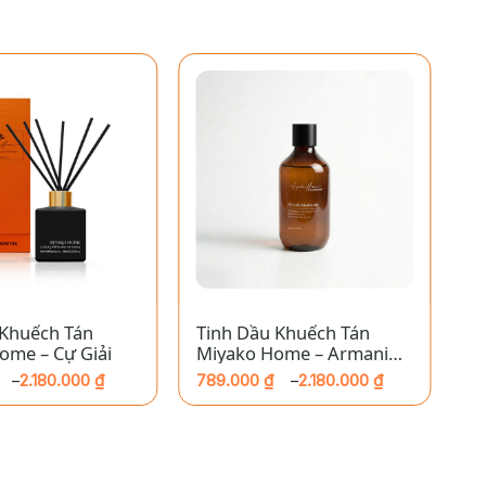
+
 Khuếch Tán
Tinh Dầu Khuếch Tán
T
ome – Cự Giải
Miyako Home – Armani
M
Sisi
A
2.180.000
₫
789.000
₫
2.180.000
₫
7
–
–
Khoảng
K
giá:
gi
từ
từ
789.000 ₫
72
đến
đ
₫
2.180.000 ₫
1.