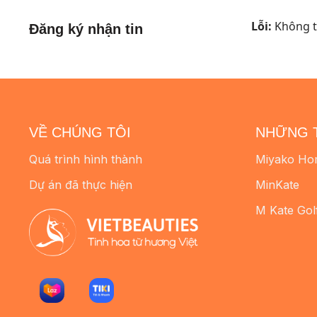
Lỗi:
Không tì
Đăng ký nhận tin
VỀ CHÚNG TÔI
NHỮNG 
Quá trình hình thành
Miyako Ho
Dự án đã thực hiện
MinKate
M Kate Gol