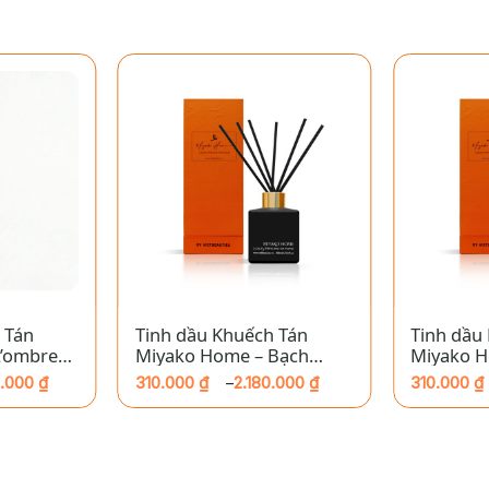
+
+
 Tán
Tinh dầu Khuếch Tán
Tinh dầu
L’ombre
Miyako Home – Bạch
Miyako H
Dương
0.000
₫
310.000
₫
2.180.000
₫
310.000
₫
–
Khoảng
Khoảng
giá:
giá:
từ
từ
310.000 ₫
310.000 ₫
đến
đến
2.180.000 ₫
2.180.000 