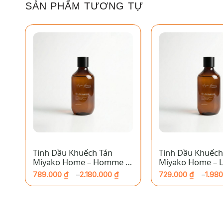
SẢN PHẨM TƯƠNG TỰ
+
+
Tinh Dầu Khuếch Tán
Tinh Dầu Khuếch
Miyako Home – Homme A
Miyako Home – 
La Rose
des Merveilles
789.000
₫
2.180.000
₫
729.000
₫
1.98
–
–
Khoảng
Khoảng
giá:
giá:
từ
từ
789.000 ₫
729.000 ₫
đến
đến
2.180.000 ₫
1.980.000 ₫