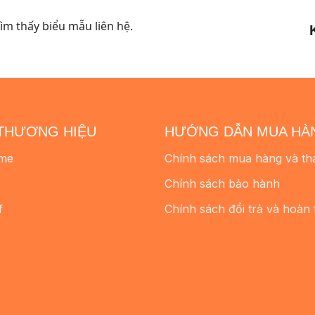
m thấy biểu mẫu liên hệ.
THƯƠNG HIỆU
HƯỚNG DẪN MUA HÀ
me
Chính sách mua hàng và th
Chính sách bảo hành
f
Chính sách đổi trả và hoàn 