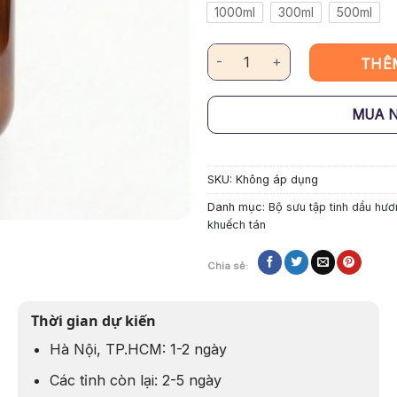
1000ml
300ml
500ml
Tinh Dầu Khuếch Tán Thiên Nh
THÊ
MUA 
SKU:
Không áp dụng
Danh mục:
Bộ sưu tập tinh dầu hươ
khuếch tán
Chia sẻ:
Thời gian dự kiến
Hà Nội, TP.HCM: 1-2 ngày
Các tỉnh còn lại: 2-5 ngày