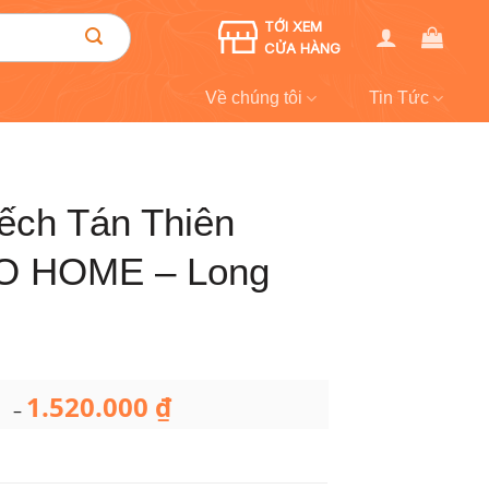
TỚI XEM
CỬA HÀNG
Về chúng tôi
Tin Tức
ếch Tán Thiên
O HOME – Long
1.520.000
₫
Khoảng
–
giá:
từ
589.000 ₫
đến
1.520.000 ₫