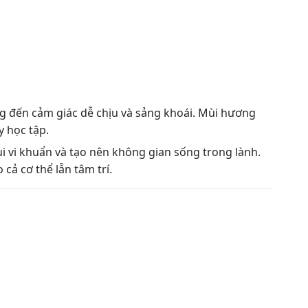
g đến cảm giác dễ chịu và sảng khoái. Mùi hương
y học tập.
ùi vi khuẩn và tạo nên không gian sống trong lành.
cả cơ thể lẫn tâm trí.