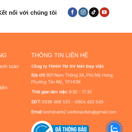
Kết nối với chúng tôi
NG
THÔNG TIN LIÊN HỆ
anh toán
Công ty TNHH TM DV Nét Đẹp Việt
Địa chỉ:
B01 Nam Thông 2A, Phú Mỹ Hưng,
Phường Tân Mỹ, TP.HCM
tiền
Thời gian làm việc:
8:30 - 17:30
SĐT:
0938 466 555 - 0964 493 549
Email:
kinhdoanh2.vietbeauties@gmail.com