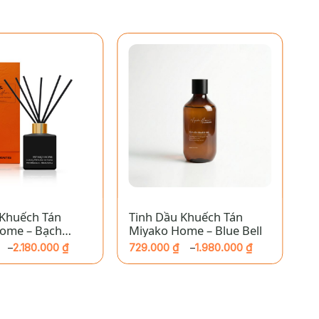
+
 Khuếch Tán
Tinh Dầu Khuếch Tán
T
ome – Bạch
Miyako Home – Blue Bell
M
B
2.180.000
₫
729.000
₫
1.980.000
₫
7
–
–
Khoảng
K
giá:
gi
từ
từ
729.000 ₫
72
đến
đ
₫
1.980.000 ₫
1.