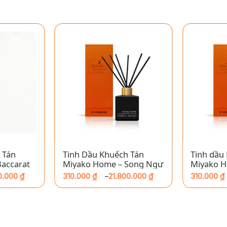
+
+
 Tán
Tinh Dầu Khuếch Tán
Tinh dầu
accarat
Miyako Home – Song Ngư
Miyako H
Dương
0.000
₫
310.000
₫
21.800.000
₫
310.000
₫
–
Khoảng
Khoảng
giá:
giá:
từ
từ
310.000 ₫
310.000 ₫
đến
đến
21.800.000 ₫
2.180.000 