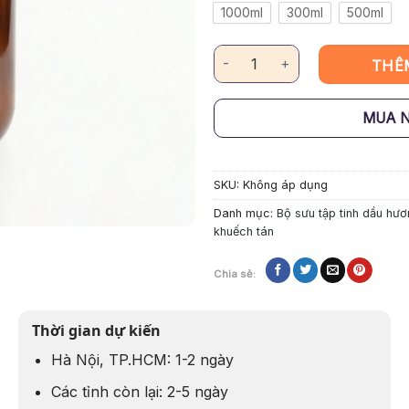
1000ml
300ml
500ml
Tinh Dầu Khuếch Tán Thiên Nh
THÊ
MUA 
SKU:
Không áp dụng
Danh mục:
Bộ sưu tập tinh dầu hươ
khuếch tán
Chia sẻ:
Thời gian dự kiến
Hà Nội, TP.HCM: 1-2 ngày
Các tỉnh còn lại: 2-5 ngày