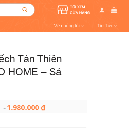
TỚI XEM
CỬA HÀNG
Về chúng tôi
Tin Tức
ếch Tán Thiên
O HOME – Sả
1.980.000
₫
Khoảng
–
giá:
từ
649.000 ₫
đến
1.980.000 ₫