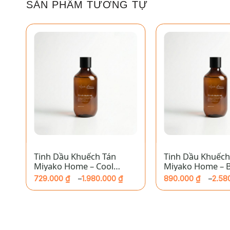
SẢN PHẨM TƯƠNG TỰ
+
+
Tinh Dầu Khuếch Tán
Tinh Dầu Khuếch
Miyako Home – Cool
Miyako Home – B
Water
729.000
₫
1.980.000
₫
890.000
₫
2.58
–
–
Khoảng
Khoảng
giá:
giá:
từ
từ
729.000 ₫
890.000 ₫
đến
đến
1.980.000 ₫
2.580.000 ₫