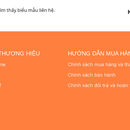
m thấy biểu mẫu liên hệ.
THƯƠNG HIỆU
HƯỚNG DẪN MUA HÀ
me
Chính sách mua hàng và th
Chính sách bảo hành
f
Chính sách đổi trả và hoàn 