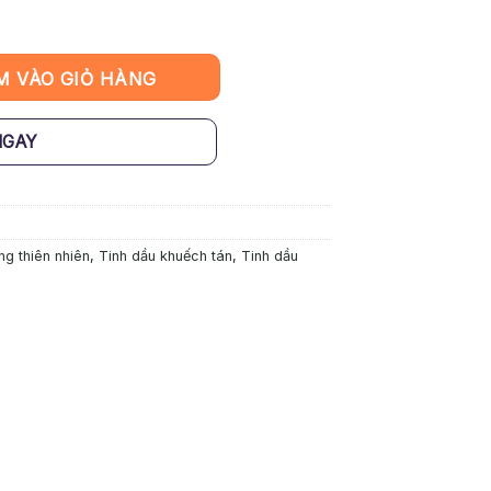
iên MIYAKO HOME – Sả Chanh số lượng
M VÀO GIỎ HÀNG
NGAY
ng thiên nhiên
,
Tinh dầu khuếch tán
,
Tinh dầu