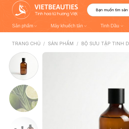
Chuyển
Tìm
đến
kiếm:
nội
dung
Sản phẩm
Máy khuếch tán
Tinh Dầu
TRANG CHỦ
/
SẢN PHẨM
/
BỘ SƯU TẬP TINH 