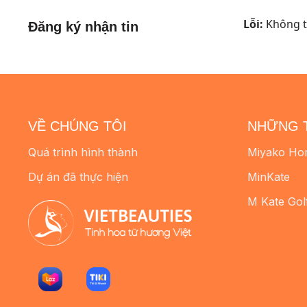
Lỗi:
Không tì
Đăng ký nhận tin
VỀ CHÚNG TÔI
NHỮNG 
Quá trình hình thành
Miyako Ho
Dự án đã thực hiện
MinKate
M Kate Gol