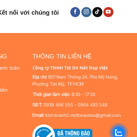
Kết nối với chúng tôi
NG
THÔNG TIN LIÊN HỆ
anh toán
Công ty TNHH TM DV Nét Đẹp Việt
Địa chỉ:
B01 Nam Thông 2A, Phú Mỹ Hưng,
Phường Tân Mỹ, TP.HCM
tiền
Thời gian làm việc:
8:30 - 17:30
SĐT:
0938 466 555 - 0964 493 549
Email:
kinhdoanh2.vietbeauties@gmail.com