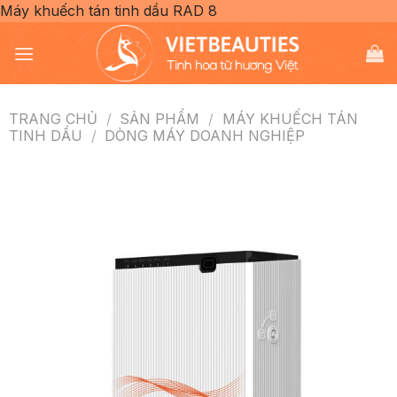
Chuyển
Máy khuếch tán tinh dầu RAD 8
đến
nội
dung
TRANG CHỦ
/
SẢN PHẨM
/
MÁY KHUẾCH TÁN
TINH DẦU
/
DÒNG MÁY DOANH NGHIỆP