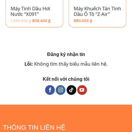
Máy Tinh Dầu Hơi
Máy Khuếch Tán Tinh
Nước “X091”
Dầu Ô Tô “Z-Air”
1.349.000
₫
809.400
₫
890.000
₫
Giá
Giá
hiện
gốc
tại
là:
là:
1.349.000 ₫.
809.400 ₫.
Đăng ký nhận tin
Lỗi:
Không tìm thấy biểu mẫu liên hệ.
Kết nối với chúng tôi
THÔNG TIN LIÊN HỆ