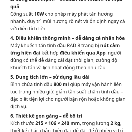
quả
Công suất
10W
cho phép máy phát tán hương
nhanh, duy trì mùi hương rõ nét và ổn định ngay cả
với diện tích lớn.
4. Điều khiển thông minh – dễ dàng cá nhân hóa
Máy khuếch tán tinh dầu RAD 8 trang bị
nút cảm
ứng hiện đại
kết hợp
điều khiển qua App
, người
dùng có thể dễ dàng cài đặt thời gian, cường độ
khuếch tán và lịch hoạt động theo nhu cầu.
5. Dung tích lớn – sử dụng lâu dài
Bình chứa tinh dầu
800 ml
giúp máy vận hành liên
tục trong nhiều giờ, giảm tần suất châm tinh dầu –
đặc biệt tiện lợi cho người bận rộn hoặc không gian
dịch vụ.
6. Thiết kế gọn gàng – dễ bố trí
Kích thước
215 × 106 × 240 mm
, trọng lượng
2 kg
,
thiết kế chắc chắn, hiện đại, dễ đặt để ở nhiều vị trí