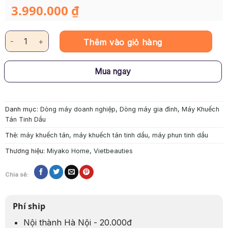
3.990.000
₫
Máy khuếch tán tinh dầu RAD 8 số lượng
Thêm vào giỏ hàng
Mua ngay
Danh mục:
Dòng máy doanh nghiệp
,
Dòng máy gia đình
,
Máy Khuếch
Tán Tinh Dầu
Thẻ:
máy khuếch tán
,
máy khuếch tán tinh dầu
,
máy phun tinh dầu
Thương hiệu:
Miyako Home
,
Vietbeauties
Chia sẻ:
Phí ship
Nội thành Hà Nội - 20.000đ