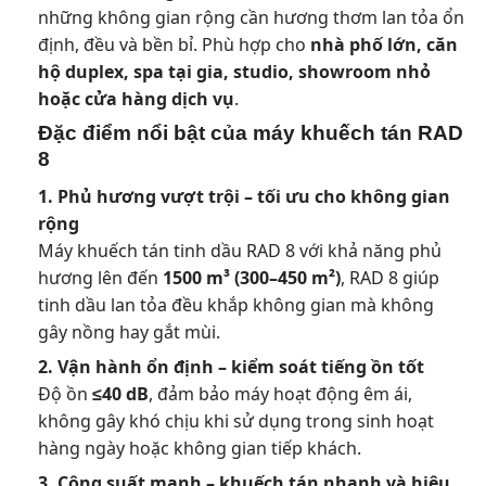
những không gian rộng cần hương thơm lan tỏa ổn
định, đều và bền bỉ. Phù hợp cho
nhà phố lớn, căn
hộ duplex, spa tại gia, studio, showroom nhỏ
hoặc cửa hàng dịch vụ
.
Đặc điểm nổi bật của máy khuếch tán RAD
8
1. Phủ hương vượt trội – tối ưu cho không gian
rộng
Máy khuếch tán tinh dầu RAD 8 với khả năng phủ
hương lên đến
1500 m³ (300–450 m²)
, RAD 8 giúp
tinh dầu lan tỏa đều khắp không gian mà không
gây nồng hay gắt mùi.
2. Vận hành ổn định – kiểm soát tiếng ồn tốt
Độ ồn
≤40 dB
, đảm bảo máy hoạt động êm ái,
không gây khó chịu khi sử dụng trong sinh hoạt
hàng ngày hoặc không gian tiếp khách.
3. Công suất mạnh – khuếch tán nhanh và hiệu