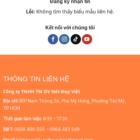
Đăng ký nhận tin
Lỗi:
Không tìm thấy biểu mẫu liên hệ.
Kết nối với chúng tôi
THÔNG TIN LIÊN HỆ
Công ty TNHH TM DV Nét Đẹp Việt
Địa chỉ:
B01 Nam Thông 2A, Phú Mỹ Hưng, Phường Tân Mỹ,
TP.HCM
Thời gian làm việc:
8:30 - 17:30
SĐT:
0938 466 555 - 0964 493 549
Email:
kinhdoanh2.vietbeauties@gmail.com