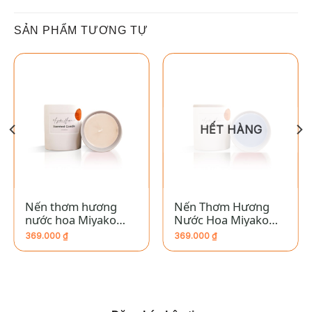
SẢN PHẨM TƯƠNG TỰ
HẾT HÀNG
Nến thơm hương
Nến Thơm Hương
nước hoa Miyako
Nước Hoa Miyako
Home “CINNAMON
Home “AQUARIUS”
369.000
₫
369.000
₫
CITRUS”