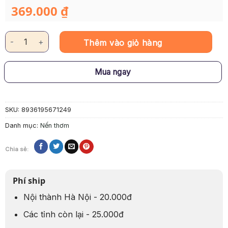
369.000
₫
Nến Thơm Hương Nước Hoa Miyako Home "CAPPUCCINO" số lư
Thêm vào giỏ hàng
Mua ngay
SKU:
8936195671249
Danh mục:
Nến thơm
Chia sẻ:
Phí ship
Nội thành Hà Nội - 20.000đ
Các tỉnh còn lại - 25.000đ