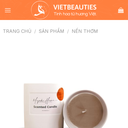
Chuyển
đến
nội
dung
TRANG CHỦ
/
SẢN PHẨM
/
NẾN THƠM