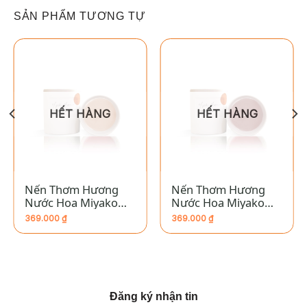
SẢN PHẨM TƯƠNG TỰ
HẾT HÀNG
HẾT HÀNG
Nến Thơm Hương
Nến Thơm Hương
Nước Hoa Miyako
Nước Hoa Miyako
Home “LEO”
Home “VIRGO”
369.000
₫
369.000
₫
Đăng ký nhận tin