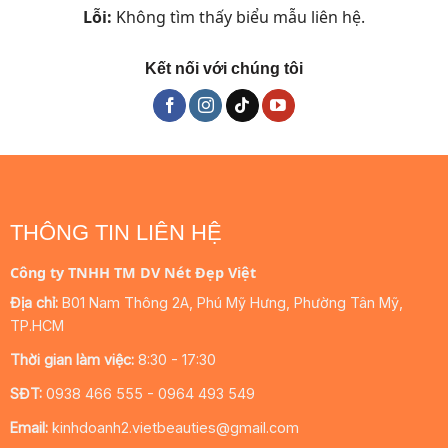
Lỗi:
Không tìm thấy biểu mẫu liên hệ.
Kết nối với chúng tôi
THÔNG TIN LIÊN HỆ
Công ty TNHH TM DV Nét Đẹp Việt
Địa chỉ:
B01 Nam Thông 2A, Phú Mỹ Hưng, Phường Tân Mỹ,
TP.HCM
Thời gian làm việc:
8:30 - 17:30
SĐT:
0938 466 555 - 0964 493 549
Email:
kinhdoanh2.vietbeauties@gmail.com