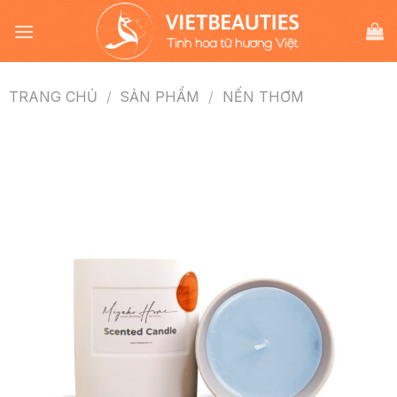
Chuyển
đến
nội
dung
TRANG CHỦ
/
SẢN PHẨM
/
NẾN THƠM