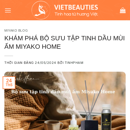
Chuyển
modal-check
đến
nội
dung
MIYAKO BLOG
KHÁM PHÁ BỘ SƯU TẬP TINH DẦU MÙI
ẤM MIYAKO HOME
THỜI GIAN ĐĂNG
24/05/2024
BỞI
TINHPHAM
24
Th5