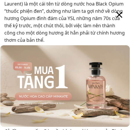
Laurent) là một cái tên từ dòng nước hoa Black Opium
“thuốc phiện đen”, dường như làm ta gợi nhớ về dòng
hương Opium đình đám của YSL những năm 70s của
thế kỷ trước, một chút thôi, bởi việc làm nên thành
công cho một dòng hương ắt hẳn phải từ chính hương
thơm của bản thể.
Black Poppy chắc chắn sẽ là một mùi hương tuyệt đẹp
dành cho các quý cô mỗi khi trời trở lạnh bằng mùi
hương ấm áp đầy gợi cảm. Với chủ điểm là mùi hương
ngọt ngào đến từ đồ ăn (Gourmand), Black Poppy xây
dựng lên sự đẹp đẽ của mình xung quanh Vanilla, Cà
phê và Hạnh nhân. Vanilla thơm béo, Hạnh nhân bùi
ngậy, được cô đọng lại cùng hương thơm đặc trưng
khó lẫn của Cà phê, hòa hợp lại và tạo dựng lên bộ
khung vững chắc cho mùi hương đến từ nhà Miyako.
Một chút Trái cây ngọt ở phần mở đầu, cùng Hoắc
hương quyến rũ làm nền ở sau, bồi đắp và hoàn thiện