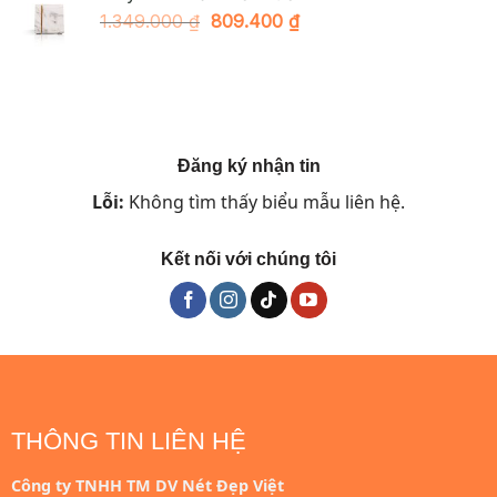
4.400.000 ₫.
là:
Giá
Giá
1.349.000
₫
809.400
₫
2.640.000 ₫.
gốc
hiện
là:
tại
1.349.000 ₫.
là:
809.400 ₫.
Đăng ký nhận tin
Lỗi:
Không tìm thấy biểu mẫu liên hệ.
Kết nối với chúng tôi
THÔNG TIN LIÊN HỆ
Công ty TNHH TM DV Nét Đẹp Việt