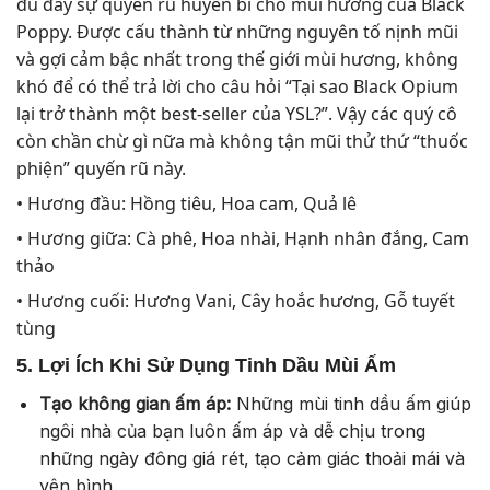
đủ đầy sự quyến rũ huyền bí cho mùi hương của Black
Poppy. Được cấu thành từ những nguyên tố nịnh mũi
và gợi cảm bậc nhất trong thế giới mùi hương, không
khó để có thể trả lời cho câu hỏi “Tại sao Black Opium
lại trở thành một best-seller của YSL?”. Vậy các quý cô
còn chần chừ gì nữa mà không tận mũi thử thứ “thuốc
phiện” quyến rũ này.
• Hương đầu: Hồng tiêu, Hoa cam, Quả lê
• Hương giữa: Cà phê, Hoa nhài, Hạnh nhân đắng, Cam
thảo
• Hương cuối: Hương Vani, Cây hoắc hương, Gỗ tuyết
tùng
5. Lợi Ích Khi Sử Dụng Tinh Dầu Mùi Ấm
Tạo không gian ấm áp:
Những mùi tinh dầu ấm giúp
ngôi nhà của bạn luôn ấm áp và dễ chịu trong
những ngày đông giá rét, tạo cảm giác thoải mái và
yên bình.