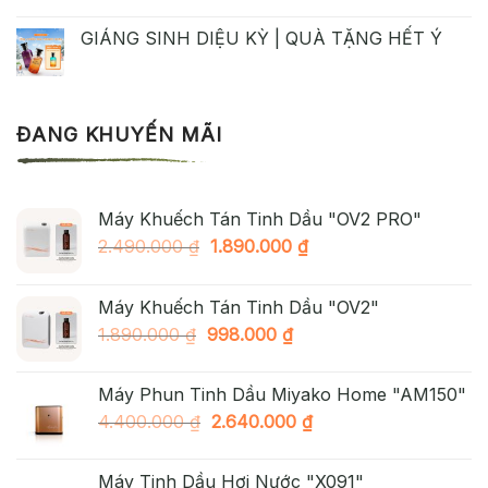
GIÁNG SINH DIỆU KỲ | QUÀ TẶNG HẾT Ý
ĐANG KHUYẾN MÃI
Máy Khuếch Tán Tinh Dầu "OV2 PRO"
Giá
Giá
2.490.000
₫
1.890.000
₫
gốc
hiện
là:
tại
Máy Khuếch Tán Tinh Dầu "OV2"
2.490.000 ₫.
là:
Giá
Giá
1.890.000
₫
998.000
₫
1.890.000 ₫.
gốc
hiện
là:
tại
Máy Phun Tinh Dầu Miyako Home "AM150"
1.890.000 ₫.
là:
Giá
Giá
4.400.000
₫
2.640.000
₫
998.000 ₫.
gốc
hiện
là:
tại
Máy Tinh Dầu Hơi Nước "X091"