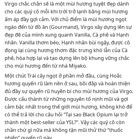
Virgo chắc chắn sẽ là một mùi hương tuyệt đẹp dành
cho các quý cô mỗi khi trời trở lạnh bằng mùi hương
ấm áp đầy gợi cảm. Với chủ điểm là mùi hương ngọt
ngào đến từ đồ ăn (Gourmand), Virgo xây dựng lên sự
đẹp đẽ của mình xung quanh Vanilla, Cà phê và Hạnh
nhân. Vanilla thơm béo, Hạnh nhân bùi ngậy, được cô
đọng lại cùng hương thơm đặc trưng khó lẫn của Cà
phê, hòa hợp lại và tạo dựng lên bộ khung vững chắc
cho mùi hương đến từ nhà Miyako.
Một chút Trái cây ngọt ở phần mở đầu, cùng Hoắc
hương quyến rũ làm nền ở sau, bồi đắp và hoàn thiện
đủ đầy sự quyến rũ huyền bí cho mùi hương của Virgo.
Được cấu thành từ những nguyên tố nịnh mũi và gợi
cảm bậc nhất trong thế giới mùi hương, không khó để
có thể trả lời cho câu hỏi “Tại sao Black Opium lại trở
thành một best-seller của YSL?”. Vậy các quý cô còn
chần chừ gì nữa mà không tận mũi thử thứ “thuốc
phiện” quyến rũ này.