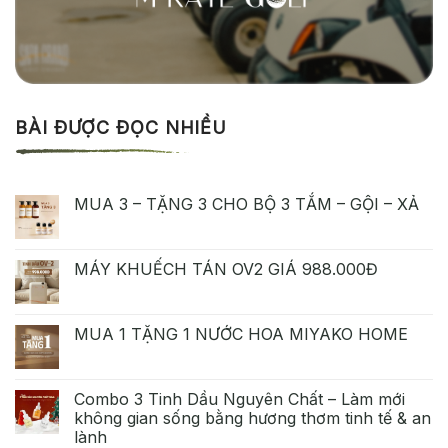
BÀI ĐƯỢC ĐỌC NHIỀU
MUA 3 – TẶNG 3 CHO BỘ 3 TẮM – GỘI – XẢ
MÁY KHUẾCH TÁN OV2 GIÁ 988.000Đ
MUA 1 TẶNG 1 NƯỚC HOA MIYAKO HOME
Combo 3 Tinh Dầu Nguyên Chất – Làm mới
không gian sống bằng hương thơm tinh tế & an
lành