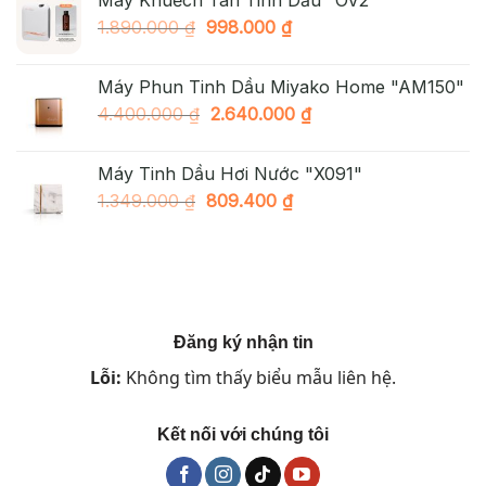
Máy Khuếch Tán Tinh Dầu "OV2"
2.490.000 ₫.
là:
Giá
Giá
1.890.000
₫
998.000
₫
1.890.000 ₫.
gốc
hiện
là:
tại
Máy Phun Tinh Dầu Miyako Home "AM150"
1.890.000 ₫.
là:
Giá
Giá
4.400.000
₫
2.640.000
₫
998.000 ₫.
gốc
hiện
là:
tại
Máy Tinh Dầu Hơi Nước "X091"
4.400.000 ₫.
là:
Giá
Giá
1.349.000
₫
809.400
₫
2.640.000 ₫.
gốc
hiện
là:
tại
1.349.000 ₫.
là:
809.400 ₫.
Đăng ký nhận tin
Lỗi:
Không tìm thấy biểu mẫu liên hệ.
Kết nối với chúng tôi