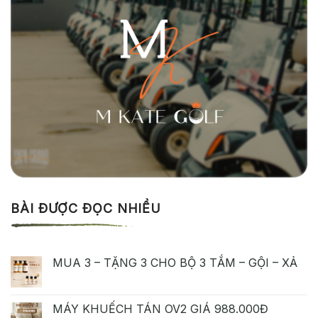
BÀI ĐƯỢC ĐỌC NHIỀU
MUA 3 – TẶNG 3 CHO BỘ 3 TẮM – GỘI – XẢ
MÁY KHUẾCH TÁN OV2 GIÁ 988.000Đ