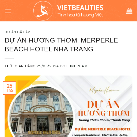
Chuyển
modal-check
đến
nội
dung
DỰ ÁN ĐÃ LÀM
DỰ ÁN HƯƠNG THƠM: MERPERLE
BEACH HOTEL NHA TRANG
THỜI GIAN ĐĂNG
25/05/2024
BỞI
TINHPHAM
25
Th5