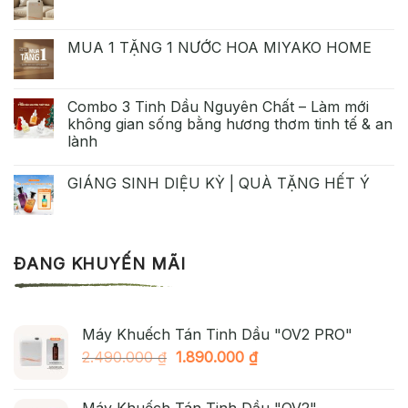
MUA 1 TẶNG 1 NƯỚC HOA MIYAKO HOME
Combo 3 Tinh Dầu Nguyên Chất – Làm mới
không gian sống bằng hương thơm tinh tế & an
lành
GIÁNG SINH DIỆU KỲ | QUÀ TẶNG HẾT Ý
ĐANG KHUYẾN MÃI
Máy Khuếch Tán Tinh Dầu "OV2 PRO"
Giá
Giá
2.490.000
₫
1.890.000
₫
gốc
hiện
là:
tại