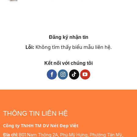
gốc
hiện
là:
tại
1.349.000 ₫.
là:
809.400 ₫.
Đăng ký nhận tin
Lỗi:
Không tìm thấy biểu mẫu liên hệ.
Kết nối với chúng tôi
THÔNG TIN LIÊN HỆ
Công ty TNHH TM DV Nét Đẹp Việt
Địa chỉ:
B01 Nam Thông 2A, Phú Mỹ Hưng, Phường Tân Mỹ,