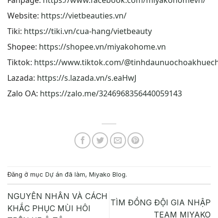
Website:
https://vietbeauties.vn/
Tiki:
https://tiki.vn/cua-hang/vietbeauty
Shopee:
https://shopee.vn/miyakohome.vn
Tiktok:
https://www.tiktok.com/@tinhdaunuochoakhuec
Lazada:
https://s.lazada.vn/s.eaHwJ
Zalo OA:
https://zalo.me/3246968356440059143
Đăng ở mục
Dự án đã làm
,
Miyako Blog
.
NGUYÊN NHÂN VÀ CÁCH
TÌM ĐỒNG ĐỘI GIA NHẬP
KHẮC PHỤC MÙI HÔI
TEAM MIYAKO