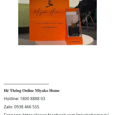
_________________________
𝐇𝐞̣̂ 𝐓𝐡𝐨̂́𝐧𝐠 𝐎𝐧𝐥𝐢𝐧𝐞 𝐌𝐢𝐲𝐚𝐤𝐨 𝐇𝐨𝐦𝐞
Hotline:
1800 8888 03
Zalo:
0938 466 555
Fanpage:
https://www.facebook.com/miyakohomevn/