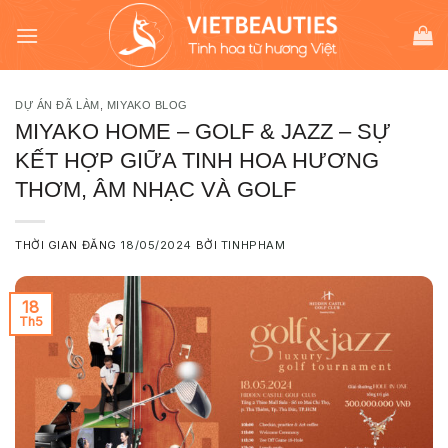
Chuyển
modal-check
đến
nội
dung
DỰ ÁN ĐÃ LÀM
,
MIYAKO BLOG
MIYAKO HOME – GOLF & JAZZ – SỰ
KẾT HỢP GIỮA TINH HOA HƯƠNG
THƠM, ÂM NHẠC VÀ GOLF
THỜI GIAN ĐĂNG
18/05/2024
BỞI
TINHPHAM
18
Th5