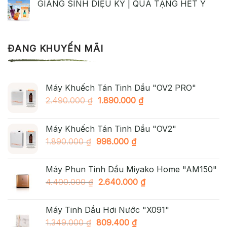
GIÁNG SINH DIỆU KỲ | QUÀ TẶNG HẾT Ý
ĐANG KHUYẾN MÃI
Máy Khuếch Tán Tinh Dầu "OV2 PRO"
Giá
Giá
2.490.000
₫
1.890.000
₫
gốc
hiện
là:
tại
Máy Khuếch Tán Tinh Dầu "OV2"
2.490.000 ₫.
là:
Giá
Giá
1.890.000
₫
998.000
₫
1.890.000 ₫.
gốc
hiện
là:
tại
Máy Phun Tinh Dầu Miyako Home "AM150"
1.890.000 ₫.
là:
Giá
Giá
4.400.000
₫
2.640.000
₫
998.000 ₫.
gốc
hiện
là:
tại
Máy Tinh Dầu Hơi Nước "X091"
4.400.000 ₫.
là:
Giá
Giá
1.349.000
₫
809.400
₫
2.640.000 ₫.