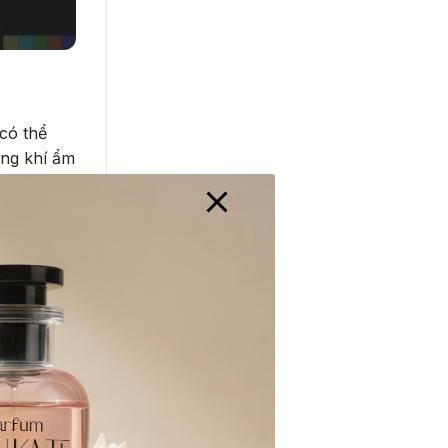
có thể
ông khí ẩm
g hộp
ang máy
Sau một
 trong
 biệt, nếu