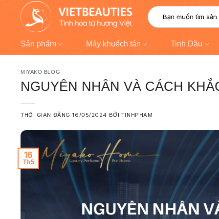
Chuyển
modal-check
Tìm
đến
kiếm:
nội
dung
Sản phẩm
Máy khuếch tán
Tinh Dầu
MIYAKO BLOG
NGUYÊN NHÂN VÀ CÁCH KHẮC
THỜI GIAN ĐĂNG
16/05/2024
BỞI
TINHPHAM
16
Th5