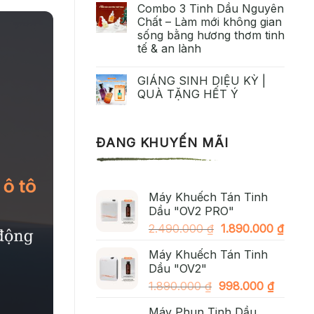
Combo 3 Tinh Dầu Nguyên
Chất – Làm mới không gian
sống bằng hương thơm tinh
tế & an lành
GIÁNG SINH DIỆU KỲ |
QUÀ TẶNG HẾT Ý
ĐANG KHUYẾN MÃI
Máy Khuếch Tán Tinh
Dầu "OV2 PRO"
Giá
Giá
2.490.000
₫
1.890.000
₫
gốc
hiện
Máy Khuếch Tán Tinh
là:
tại
Dầu "OV2"
2.490.000 ₫.
là:
Giá
Giá
1.890.000
₫
998.000
₫
1.890
gốc
hiện
Máy Phun Tinh Dầu