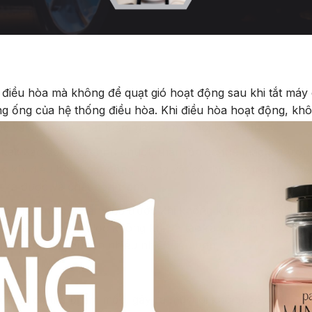
iều hòa mà không để quạt gió hoạt động sau khi tắt máy 
ng ống của hệ thống điều hòa. Khi điều hòa hoạt động, kh
ốc và vi khuẩn phát triển, gây ra mùi hôi khó chịu.
kẹt:
Xác động vật như chuột, thằn lằn có thể mắc kẹt tron
ặc khi điều hòa hoạt động. Động vật có thể vào trong kho
 ra được và chết bên trong.
ẩn, nấm mốc, phấn hoa trước khi không khí đi vào cabin. 
làm giảm hiệu suất lọc không khí và tạo ra mùi hôi khó chịu
iệu quả và tiêu tốn nhiều nhiên liệu hơn.
ức ăn có thể bị ẩm mốc, gây ra mùi hôi không dễ chịu. Đặc