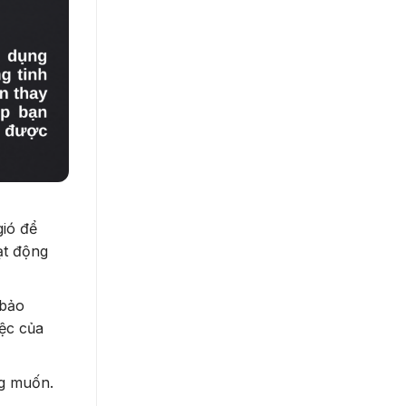
gió để
ạt động
 bảo
iệc của
ng muốn.