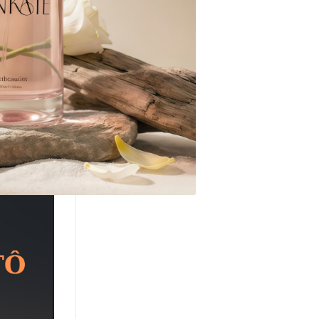
ót có thể
g xe trở