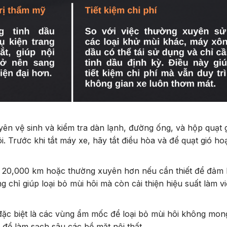
n vệ sinh và kiểm tra dàn lạnh, đường ống, và hộp quạt 
. Trước khi tắt máy xe, hãy tắt điều hòa và để quạt gió ho
i 20,000 km hoặc thường xuyên hơn nếu cần thiết để đảm
 chỉ giúp loại bỏ mùi hôi mà còn cải thiện hiệu suất làm v
 đặc biệt là các vùng ẩm mốc để loại bỏ mùi hôi không mo
để làm sạch sâu các bề mặt nội thất.