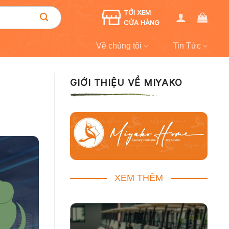
TỚI XEM
CỬA HÀNG
Về chúng tôi
Tin Tức
GIỚI THIỆU VỀ MIYAKO
XEM THÊM