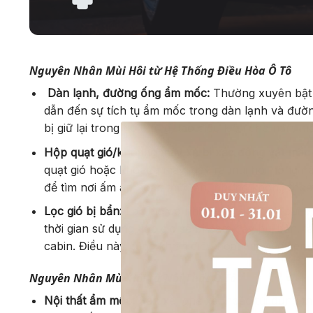
Nguyên Nhân Mùi Hôi từ Hệ Thống Điều Hòa Ô Tô
Dàn lạnh, đường ống ẩm mốc:
Thường xuyên bật đ
dẫn đến sự tích tụ ẩm mốc trong dàn lạnh và đườ
bị giữ lại trong hệ thống, tạo điều kiện cho nấm m
Hộp quạt gió/khoang máy xe bị xác động vật mắc 
quạt gió hoặc khoang máy, gây ra mùi hôi nồng n
để tìm nơi ấm áp hoặc thức ăn, nhưng không thoát
Lọc gió bị bẩn:
Lọc gió có nhiệm vụ lọc sạch bụi b
thời gian sử dụng, lọc gió sẽ bị bám đầy bụi bẩn, 
cabin. Điều này cũng khiến điều hòa làm việc kém h
Nguyên Nhân Mùi Hôi từ Nội Thất Ô Tô
Nội thất ẩm mốc:
Sàn xe, ghế xe, hoặc túi đựng th