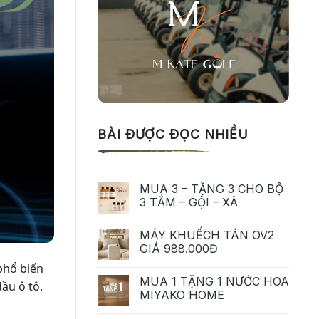
BÀI ĐƯỢC ĐỌC NHIỀU
MUA 3 – TẶNG 3 CHO BỘ
3 TẮM – GỘI – XẢ
MÁY KHUẾCH TÁN OV2
GIÁ 988.000Đ
phổ biến
MUA 1 TẶNG 1 NƯỚC HOA
ầu ô tô.
MIYAKO HOME