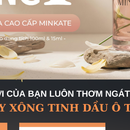
ẩm mốc sẽ phát triển và tạo ra mùi khó chịu.
uống trên xe, hoặc chở thú cưng mà không sử dụng thảm l
ưng, và tàn thuốc lá bám vào nội thất xe làm không khí tron