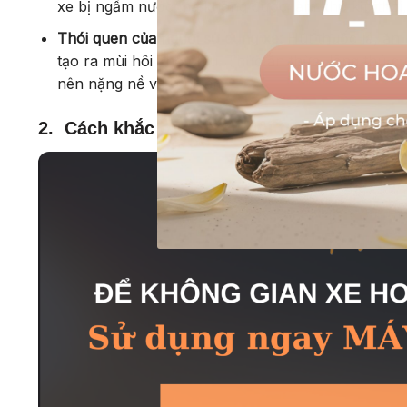
xe bị ngấm nước mà không được làm khô kịp thời, 
Thói quen của người sử dụng xe:
Hút thuốc lá, ăn 
tạo ra mùi hôi khó chịu. Thức ăn thừa, lông thú c
nên nặng nề và ô nhiễm.
2. Cách khắc phục mùi hôi trên xe ô tô