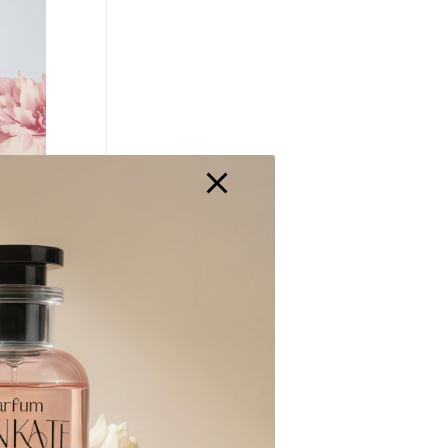
 ta yêu…
 chúng ta
phúc nhỏ