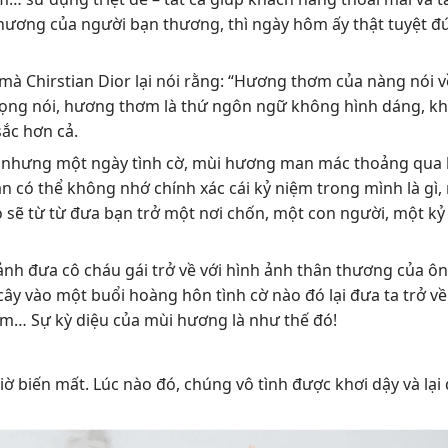
 hương của người bạn thương, thì ngày hôm ấy thật tuyệt 
mà Chirstian Dior lại nói rằng: “Hương thơm của nàng nói 
à giọng nói, hương thơm là thứ ngôn ngữ không hình dáng, 
ắc hơn cả.
, nhưng một ngày tình cờ, mùi hương man mác thoảng qua 
n có thể không nhớ chính xác cái kỷ niệm trong mình là gì
 sẽ từ từ đưa bạn trở một nơi chốn, một con người, một kỷ
ảnh đưa cô cháu gái trở về với hình ảnh thân thương của ôn
ây vào một buổi hoàng hôn tình cờ nào đó lại đưa ta trở về
ăm… Sự kỳ diệu của mùi hương là như thế đó!
 biến mất. Lúc nào đó, chúng vô tình được khơi dậy và lại