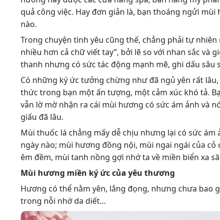
quả công việc. Hay đơn giản là, bạn thoáng ngửi mùi
nào.
Trong chuyện tình yêu cũng thế, chẳng phải tự nhiên 
nhiều hơn cả chữ viết tay”, bởi lẽ so với nhan sắc v
thanh nhưng có sức tác động mạnh mẽ, ghi dấu sâu s
Có những ký ức tưởng chừng như đã ngủ yên rất lâu
thức trong bạn một ấn tượng, một cảm xúc khó tả. Bạ
vẫn lờ mờ nhận ra cái mùi hương có sức ám ảnh và nó
giấu đã lâu.
Mùi thuốc lá chẳng mấy dễ chịu nhưng lại có sức ám 
ngày nào; mùi hương đồng nội, mùi ngai ngái của cỏ c
êm đềm, mùi tanh nồng gợi nhớ ta về miền biển xa s
Mùi hương miền ký ức của yêu thương
Hương có thể nằm yên, lắng đọng, nhưng chưa bao giờ
trong nỗi nhớ da diết…