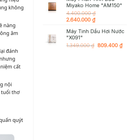
là:
tại
Miyako Home "AM150"
1.890.000 ₫.
là:
đúng không
4.400.000
₫
998.000
Giá
Giá
2.640.000
₫
về nàng
gốc
hiện
Máy Tinh Dầu Hơi Nước
là:
tại
không âm
"X091"
4.400.000 ₫.
là:
Giá
Giá
1.349.000
₫
809.400
₫
2.640.000 ₫.
lại đánh
gốc
hiện
là:
tại
, nhưng
1.349.000 ₫.
là:
 niệm cất
809.40
g nội
 tuổi thơ
 quấn quýt