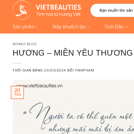
Chuyển
modal-check
Tìm
đến
kiếm:
nội
dung
Sản phẩm
Máy khuếch tán
Tinh Dầu
MIYAKO BLOG
HƯƠNG – MIỀN YÊU THƯƠNG
THỜI GIAN ĐĂNG
20/03/2024
BỞI
TINHPHAM
20
Th3