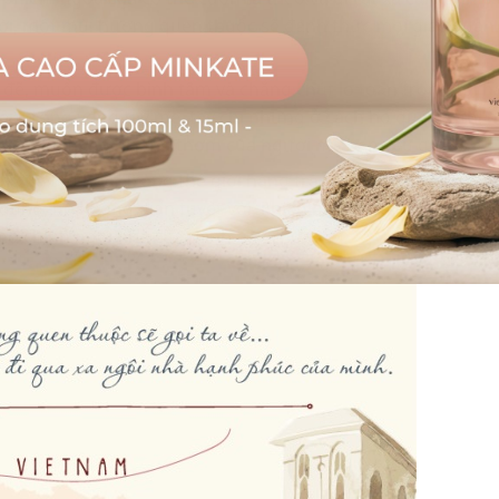
ời, một mùi hương quen thuộc sẽ đánh thức mọi giác quan
 đẽ, muốn được bình tâm và chẳng chút lo toan trong cái 
u trong vòng tay mẹ, tay chị nhưng ở cách họ quá xa, thì
ăn phòng mang hương thơm của người mà bạn yêu quý.
h của tạo hóa. Trong thế giới hàng trăm ngàn mùi hương, 
ng, nó không gian tuyệt vời, khiến bạn cảm thấy bay bổn
cho chính ngôi nhà của mình hay chưa?