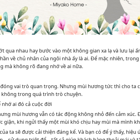
ớt qua nhau hay bước vào một không gian xa lạ và lưu lại 
hần về chủ nhân của ngôi nhà ấy là ai. Để mặc nhiên, trong
ng mà không rõ đang nhớ về ai nữa.
ng đóng vai trò quan trọng. Nhưng mùi hương tức thì cho ta 
 không trong quá trình trò chuyện.
 nhớ ai đó cả cuộc đời
nhưng mùi hương vẫn có tác động không nhỏ đến cảm xúc. 
ức giận, khi ngửi thấy một mùi khó chịu hay mùi mà mình kh
của ta sẽ được cải thiện đáng kể. Và bạn có để ý thấy, hiệu
sử dụng triệt để – tất cả giúp khách hàng thoải mái và t