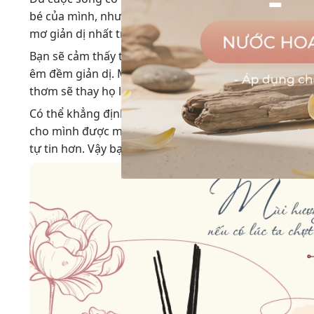
bé của mình, nhưng đến một lúc nào đó trong cuộc đ
mơ giản dị nhất trong con người.
Bạn sẽ cảm thấy thèm được sống lại những ký ức đẹp
êm đềm giản dị. Muốn quay về cái cảm được cưng chiề
thơm sẽ thay họ làm điều đó với bạn, trong chính c
Có thể khẳng định rằng mùi hương là món quà vô hìn
cho mình được một mùi hương không dễ nhưng nếu đú
tự tin hơn. Vậy bạn, bạn đã khám phá ra mùi hương 