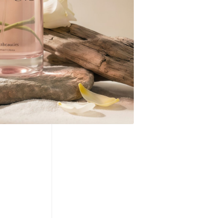
, mọi ước
hạnh phúc
 hương
chọn lựa
g hơn và