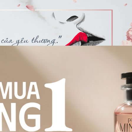
cả nhà quây quần bên nhau, mùi hương khi bên cạnh người
ân căn nhà, người hàng ngày chăm sóc chúng ta và tạo cho
hiếm ngoài kia có thể cuốn ta theo và đi rất xa cái hạnh 