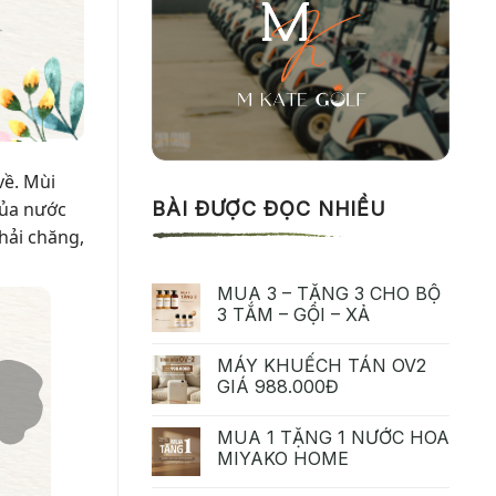
về. Mùi
của nước
BÀI ĐƯỢC ĐỌC NHIỀU
hải chăng,
MUA 3 – TẶNG 3 CHO BỘ
3 TẮM – GỘI – XẢ
MÁY KHUẾCH TÁN OV2
GIÁ 988.000Đ
MUA 1 TẶNG 1 NƯỚC HOA
MIYAKO HOME