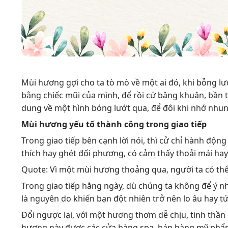
Mùi hương gợi cho ta tò mò về một ai đó, khi bỗng lư
bằng chiếc mũi của mình, để rồi cứ bâng khuân, bần t
dung về một hình bóng lướt qua, để đôi khi nhớ nhu
Mùi hương yếu tố
thành công trong
giao tiếp
Trong giao tiếp bên cạnh lời nói, thì cử chỉ hành độ
thích hay ghét đối phương, có cảm thấy thoải mái hay
Quote: Vì một mùi hương thoảng qua, người ta có thể
Trong giao tiếp hằng ngày, dù chúng ta không để ý 
là nguyên do khiến bạn đột nhiên trở nên lo âu hay t
Đổi ngược lại, với một hương thơm dễ chịu, tinh thần 
hương này được các cửa hàng spa, bán hàng mỹ phẩm… 