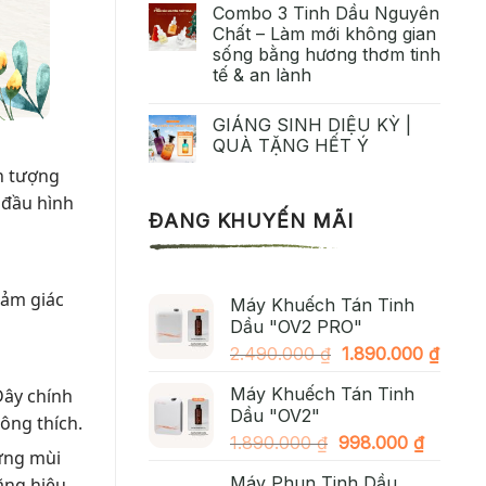
Combo 3 Tinh Dầu Nguyên
Chất – Làm mới không gian
sống bằng hương thơm tinh
tế & an lành
GIÁNG SINH DIỆU KỲ |
QUÀ TẶNG HẾT Ý
ấn tượng
 đầu hình
ĐANG KHUYẾN MÃI
cảm giác
Máy Khuếch Tán Tinh
Dầu "OV2 PRO"
Giá
Giá
2.490.000
₫
1.890.000
₫
gốc
hiện
Máy Khuếch Tán Tinh
Đây chính
là:
tại
Dầu "OV2"
2.490.000 ₫.
là:
ông thích.
Giá
Giá
1.890.000
₫
998.000
₫
1.890
 ứng mùi
gốc
hiện
Máy Phun Tinh Dầu
ăng hiệu