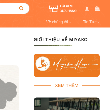
TỚI XEM
CỬA HÀNG
Về chúng tôi
Tin Tức
GIỚI THIỆU VỀ MIYAKO
XEM THÊM