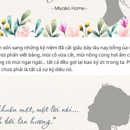
 xốn xang những kỹ niệm đã cất giấu bây lâu nay bỗng ùa 
 mùi phấn viết bảng, mùi cỏ vừa cắt, mùi nồng cùng hơi ẩm 
có mùi ngai ngái… tất cả đều gợi lại bao ký ức trong ta. P
hưa phải là tất cả sự kỳ diệu nó.