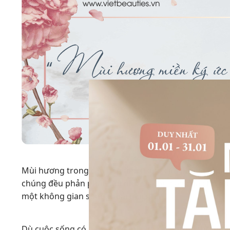
Mùi hương trong căn bếp ấm, trong căn phòng ngay 
chúng đều phản phất, gợi nhớ sự chu đáo của chủ nh
một không gian sống thoải mái nhất.
Dù cuộc sống có bận rộn đến đâu, dù những thứ phù p