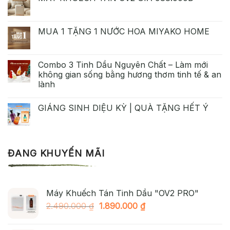
MUA 1 TẶNG 1 NƯỚC HOA MIYAKO HOME
Combo 3 Tinh Dầu Nguyên Chất – Làm mới
không gian sống bằng hương thơm tinh tế & an
lành
GIÁNG SINH DIỆU KỲ | QUÀ TẶNG HẾT Ý
ĐANG KHUYẾN MÃI
Máy Khuếch Tán Tinh Dầu "OV2 PRO"
Giá
Giá
2.490.000
₫
1.890.000
₫
gốc
hiện
là:
tại