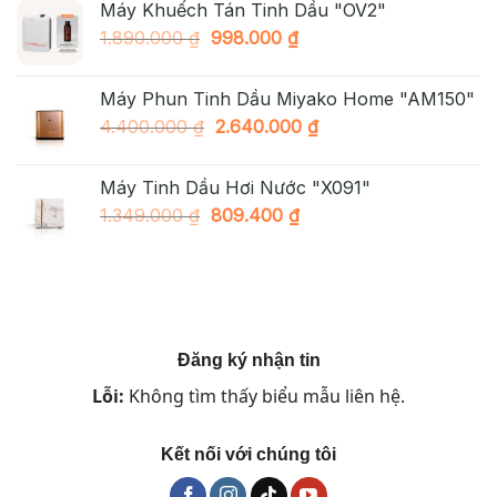
Máy Khuếch Tán Tinh Dầu "OV2"
2.490.000 ₫.
là:
Giá
Giá
1.890.000
₫
998.000
₫
1.890.000 ₫.
gốc
hiện
là:
tại
Máy Phun Tinh Dầu Miyako Home "AM150"
1.890.000 ₫.
là:
Giá
Giá
4.400.000
₫
2.640.000
₫
998.000 ₫.
gốc
hiện
là:
tại
Máy Tinh Dầu Hơi Nước "X091"
4.400.000 ₫.
là:
Giá
Giá
1.349.000
₫
809.400
₫
2.640.000 ₫.
gốc
hiện
là:
tại
1.349.000 ₫.
là:
809.400 ₫.
Đăng ký nhận tin
Lỗi:
Không tìm thấy biểu mẫu liên hệ.
Kết nối với chúng tôi