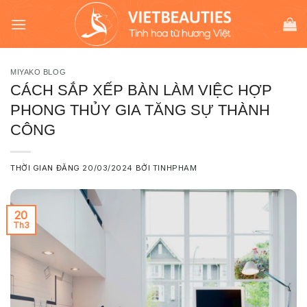
Chuyển
modal-check
đến
nội
dung
MIYAKO BLOG
CÁCH SẮP XẾP BÀN LÀM VIỆC HỢP
PHONG THỦY GIA TĂNG SỰ THÀNH
CÔNG
THỜI GIAN ĐĂNG
20/03/2024
BỞI
TINHPHAM
20
Th3