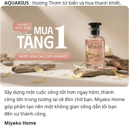
AQUARIUS
: Hương Thơm từ biển và hoa thanh khiết,
tinh tế, phóng khoáng.
LEO
: Hương hoa mộc lan nhẹ nhàng rực rỡ vẻ đẹp
tươi mát thanh lịch.
ARIES
: Hương hoa cỏ phương đông, thơm ngát của
hoa phong lan hoang dại, nồng nàn, ngọt ngào sâu
sắc.
SCORPIUS
: Hoàng lan nồng ấm, ngọt ngào, nóng
bỏng, gợi cảm mê hoặc, cá tính đầy táo bạo.
PISCES
: Thuần khiết tươi trẻ, hương trà xanh thơm mát
trong lành thuần khiết.
Xây dựng một cuộc sống tốt hơn ngay hôm, thành
công lớn trong tương lai sẽ đón chờ bạn. Miyako Home
góp phần tạo nên một không gian sống dẫn lối bạn
đến sự thành công.
Miyako Home