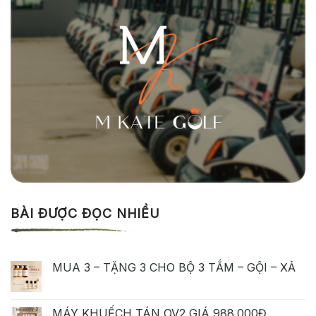
BÀI ĐƯỢC ĐỌC NHIỀU
MUA 3 – TẶNG 3 CHO BỘ 3 TẮM – GỘI – XẢ
MÁY KHUẾCH TÁN OV2 GIÁ 988.000Đ