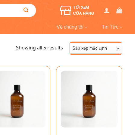
TỚI XEM
CỬA HÀNG
Về chúng tôi
Tin Tức
Showing all 5 results
+