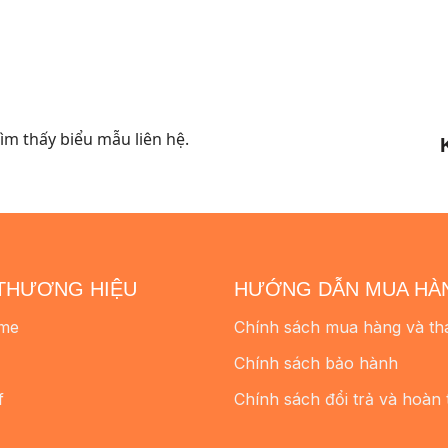
 ₫
m thấy biểu mẫu liên hệ.
THƯƠNG HIỆU
HƯỚNG DẪN MUA HÀ
me
Chính sách mua hàng và th
Chính sách bảo hành
f
Chính sách đổi trả và hoàn 