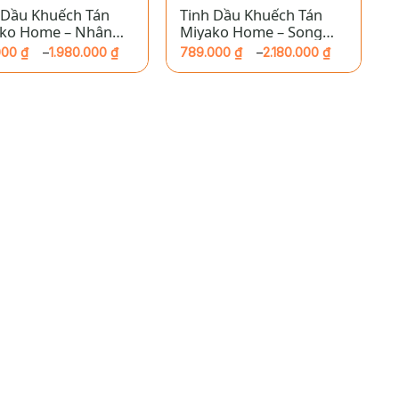
 Dầu Khuếch Tán
Tinh Dầu Khuếch Tán
ko Home – Nhân
Miyako Home – Song
Ngư
000
₫
–
1.980.000
₫
789.000
₫
–
2.180.000
₫
ng
Khoảng
giá:
từ
000 ₫
789.000 ₫
đến
.000 ₫
2.180.000 ₫