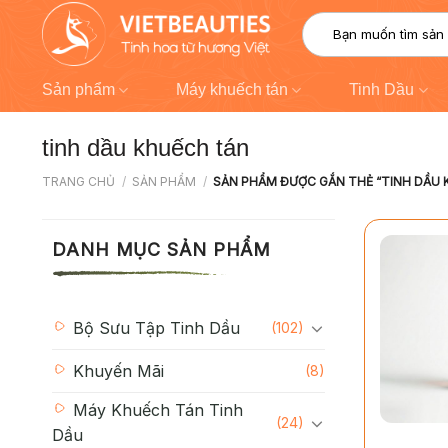
Chuyển
Tìm
đến
kiếm:
nội
dung
Sản phẩm
Máy khuếch tán
Tinh Dầu
tinh dầu khuếch tán
TRANG CHỦ
/
SẢN PHẨM
/
SẢN PHẨM ĐƯỢC GẮN THẺ “TINH DẦU 
DANH MỤC SẢN PHẨM
Bộ Sưu Tập Tinh Dầu
(102)
Khuyến Mãi
(8)
Máy Khuếch Tán Tinh
+
(24)
Dầu