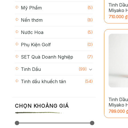
Tinh Dầu
Mỹ Phẩm
(5)
Miyako 
Bình
710.000
₫
Nến thơm
(8)
Khoảng
giá:
từ
Nước Hoa
(5)
710.000 ₫
đến
2.180.000
Phụ Kiện Golf
(0)
SET Quà Doanh Nghiệp
(7)
Tinh Dầu
(99)
Tinh dầu khuếch tán
(54)
+
Tinh Dầu
Miyako 
CHỌN KHOẢNG GIÁ
789.000
Khoảng
giá:
từ
789.000 