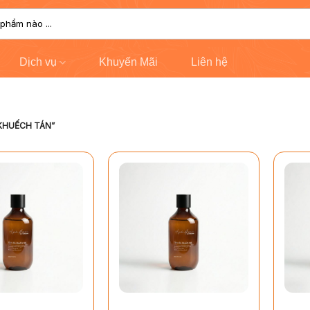
Dịch vụ
Khuyến Mãi
Liên hệ
KHUẾCH TÁN”
+
+