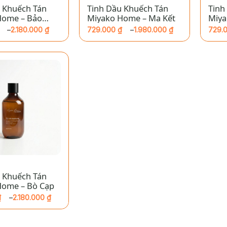
 Khuếch Tán
Tinh Dầu Khuếch Tán
Tinh
Home – Bảo
Miyako Home – Ma Kết
Miya
Mã
–
2.180.000
₫
729.000
₫
–
1.980.000
₫
729.
Khoảng
Khoả
giá:
giá:
từ
từ
729.000 ₫
729.
đến
đến
 ₫
1.980.000 ₫
1.980
 Khuếch Tán
Home – Bò Cạp
₫
–
2.180.000
₫
₫