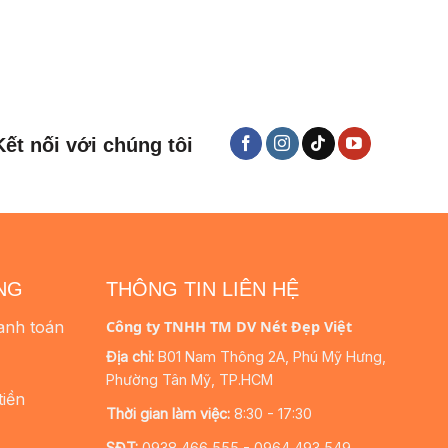
Kết nối với chúng tôi
NG
THÔNG TIN LIÊN HỆ
anh toán
Công ty TNHH TM DV Nét Đẹp Việt
Địa chỉ:
B01 Nam Thông 2A, Phú Mỹ Hưng,
Phường Tân Mỹ, TP.HCM
tiền
Thời gian làm việc:
8:30 - 17:30
SĐT:
0938 466 555 - 0964 493 549