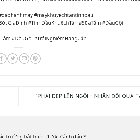
#baohanhmay #maykhuyechtantinhdau
SócGiaĐình #TinhDầuKhuếchTán #SữaTắm #DầuGội
aTắm #DầuGội #TrảiNghiệmĐẳngCấp
“PHÁI ĐẸP LÊN NGÔI – NHÂN ĐÔI QUÀ 
ác trường bắt buộc được đánh dấu
*