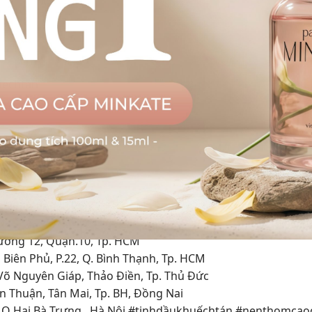
/
uechtan
 P.Tân Phú, Quận 7, TP.HCM
CM
hường 12, Quận.10, Tp. HCM
Biên Phủ, P.22, Q. Bình Thạnh, Tp. HCM
Võ Nguyên Giáp, Thảo Điền, Tp. Thủ Đức
n Thuận, Tân Mai, Tp. BH, Đồng Nai
n, Q Hai Bà Trưng , Hà Nội #tinhdầukhuếchtán #nenthomcao