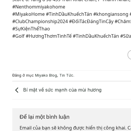
#Nenthommiyakohome
#MiyakoHome #TinhDầuKhuếchTán #khongiansong 
#ClubChampionship2024 #ĐốiTácĐángTinCậy #Chăm
#SựKiệnThểThao
#Golf #HươngThơmTinhTế #TinhDầuKhuếchTán #Sữ
Đăng ở mục
Miyako Blog
,
Tin Tức
.
Bí mật về sức mạnh của mùi hương
Để lại một bình luận
Email của bạn sẽ không được hiển thị công khai.
C