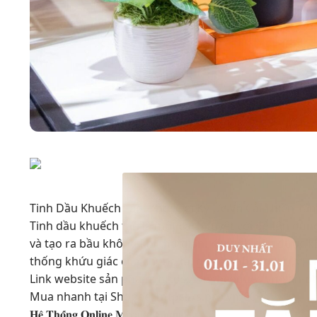
Tinh Dầu Khuếch Tán: Khơi Gợi Ký Ức Và Cải Thiện Tâ
Tinh dầu khuếch tán là một cách tuyệt vời để tận dụ
và tạo ra bầu không khí thư giãn. Khi tinh dầu được 
thống khứu giác của chúng ta, gợi lên những ký ức, c
Link website sản phẩm: https://vietbeauties.vn/sa
Mua nhanh tại Shopee: https://s.pro.vn/60RM
𝐇𝐞̣̂ 𝐓𝐡𝐨̂́𝐧𝐠 𝐎𝐧𝐥𝐢𝐧𝐞 𝐌𝐢𝐲𝐚𝐤𝐨 𝐇𝐨𝐦𝐞