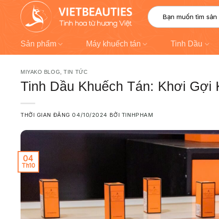
Chuyển
modal-check
Tìm
đến
kiếm:
nội
dung
Sản phẩm
Máy khuếch tán
Tinh Dầu
MIYAKO BLOG
,
TIN TỨC
Tinh Dầu Khuếch Tán: Khơi Gợi 
THỜI GIAN ĐĂNG
04/10/2024
BỞI
TINHPHAM
04
Th10