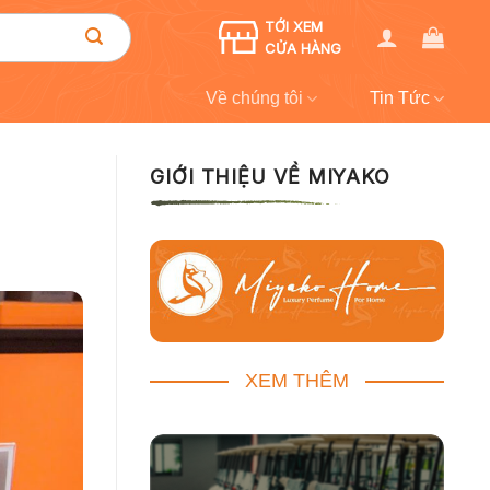
TỚI XEM
CỬA HÀNG
Về chúng tôi
Tin Tức
GIỚI THIỆU VỀ MIYAKO
XEM THÊM