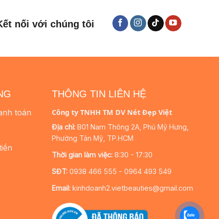
Kết nối với chúng tôi
NG
THÔNG TIN LIÊN HỆ
anh toán
Công ty TNHH TM DV Nét Đẹp Việt
Địa chỉ:
B01 Nam Thông 2A, Phú Mỹ Hưng,
Phường Tân Mỹ, TP.HCM
tiền
Thời gian làm việc:
8:30 - 17:30
SĐT:
0938 466 555 - 0964 493 549
Email:
kinhdoanh2.vietbeauties@gmail.com