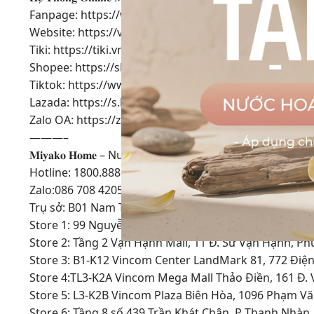
Fanpage: https://www.facebook.com/miyakohomevn
Website: https://vietbeauties.vn/
Tiki: https://tiki.vn/cua-hang/vietbeauty
Shopee: https://shopee.vn/miyakohome.vn
Tiktok: https://www.tiktok.com/@tinhdaunuochoakh
Lazada: https://s.lazada.vn/s.eaHwJ
Zalo OA: https://zalo.me/3246968356440059143
———–
𝐌𝐢𝐲𝐚𝐤𝐨 𝐇𝐨𝐦𝐞 – Nước hoa khuếch tán cao cấp
Hotline: 1800.8888.03
Zalo:086 708 4205
Trụ sở: B01 Nam Thông 2, Đường Số 22, Phú Mỹ Hưng,
Store 1: 99 Nguyễn Huệ, P. Bến Nghé, Quận, 1, Tp. H
Store 2: Tầng 2 Vạn Hạnh Mall, 11 Đ. Sư Vạn Hạnh, P
Store 3: B1-K12 Vincom Center LandMark 81, 772 Điện 
Store 4:TL3-K2A Vincom Mega Mall Thảo Điền, 161 Đ. 
Store 5: L3-K2B Vincom Plaza Biên Hòa, 1096 Phạm Vă
Store 6: Tầng 8 số 439 Trần Khát Chân, P Thanh Nhà