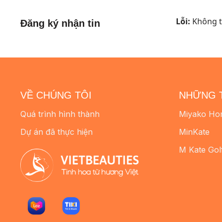
Lỗi:
Không tì
Đăng ký nhận tin
VỀ CHÚNG TÔI
NHỮNG 
Quá trình hình thành
Miyako Ho
Dự án đã thực hiện
MinKate
M Kate Gol