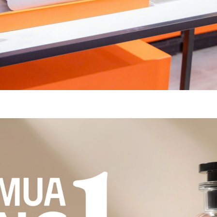
m Trạng
ng sức mạnh của mùi hương nhằm khơi gợi ký ức, cải thiện 
khuếch tán vào không khí, các phân tử mùi hương sẽ kích ho
ảm xúc và những liên tưởng đặc biệt.
n-pham/danh-muc-may-ban/