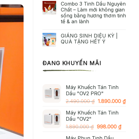
Combo 3 Tinh Dầu Nguyên
Chất – Làm mới không gian
sống bằng hương thơm tinh
tế & an lành
GIÁNG SINH DIỆU KỲ |
QUÀ TẶNG HẾT Ý
ĐANG KHUYẾN MÃI
Máy Khuếch Tán Tinh
Dầu "OV2 PRO"
Giá
Giá
2.490.000
₫
1.890.000
₫
gốc
hiện
Máy Khuếch Tán Tinh
là:
tại
Dầu "OV2"
2.490.000 ₫.
là:
Giá
Giá
1.890.000
₫
998.000
₫
1.890
gốc
hiện
Máy Phun Tinh Dầu