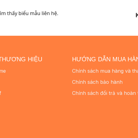
m thấy biểu mẫu liên hệ.
THƯƠNG HIỆU
HƯỚNG DẪN MUA HÀ
me
Chính sách mua hàng và th
Chính sách bảo hành
f
Chính sách đổi trả và hoàn 