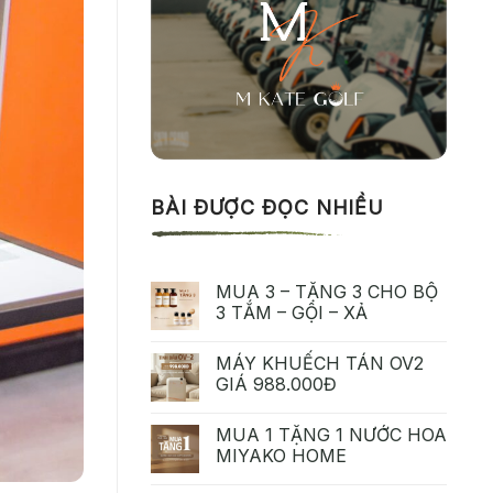
BÀI ĐƯỢC ĐỌC NHIỀU
MUA 3 – TẶNG 3 CHO BỘ
3 TẮM – GỘI – XẢ
MÁY KHUẾCH TÁN OV2
GIÁ 988.000Đ
MUA 1 TẶNG 1 NƯỚC HOA
MIYAKO HOME